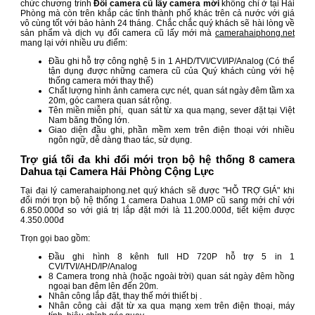
chức chương trình
Đổi camera cũ lấy camera mới
không chỉ ở tại Hải
Phòng mà còn trên khắp các tỉnh thành phố khác trên cả nước với giá
vô cùng tốt với bảo hành 24 tháng. Chắc chắc quý khách sẽ hài lòng về
sản phẩm và dịch vụ đổi camera cũ lấy mới mà
camerahaiphong.net
mang lại với nhiều ưu điểm:
Đầu ghi hỗ trợ công nghệ 5 in 1 AHD/TVI/CVI/IP/Analog (Có thể
tận dụng được những camera cũ của Quý khách cùng với hệ
thống camera mới thay thế)
Chất lượng hình ảnh camera cực nét, quan sát ngày đêm tầm xa
20m, góc camera quan sát rộng.
Tên miền miễn phí, quan sát từ xa qua mạng, sever đặt tại Việt
Nam băng thông lớn.
Giao diện đầu ghi, phần mềm xem trên điện thoại với nhiều
ngôn ngữ, dễ dàng thao tác, sử dụng.
Trợ giá tối đa khi đổi mới trọn bộ hệ thống 8 camera
Dahua tại Camera Hải Phòng Cộng Lực
Tại đại lý camerahaiphong.net quý khách sẽ được "HỖ TRỢ GIÁ" khi
đổi mới trọn bộ hệ thống 1 camera Dahua 1.0MP cũ sang mới chỉ với
6.850.000đ so với giá trị lắp đặt mới là 11.200.000đ, tiết kiệm được
4.350.000đ
Trọn gọi bao gồm:
Đầu ghi hình 8 kênh full HD 720P hỗ trợ 5 in 1
CVI/TVI/AHD/IP/Analog
8 Camera trong nhà (hoặc ngoài trời) quan sát ngày đêm hồng
ngoại ban đêm lên đến 20m.
Nhân công lắp đặt, thay thế mới thiết bị .
Nhân công cài đặt từ xa qua mạng xem trên điện thoại, máy