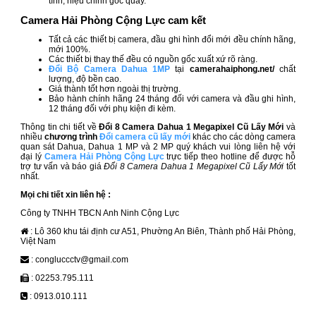
tính, hiệu chỉnh góc quay.
Camera Hải Phòng Cộng Lực cam kết
Tất cả các thiết bị camera, đầu ghi hình đổi mới đều
chính hãng,
mới 100%.
Các thiết bị thay thế đều có nguồn gốc xuất xứ rõ ràng.
Đổi Bộ Camera Dahua 1MP
tại
camerahaiphong.net/
chất
lượng, độ bền cao.
Giá thành tốt hơn ngoài thị trường.
Bảo hành chính hãng 24 tháng đối với camera và đầu ghi hình,
12 tháng đối với phụ kiện đi kèm.
Thông tin chi tiết về
Đổi 8 Camera Dahua 1 Megapixel Cũ Lấy Mới
và
nhiều
chương trình
Đổi camera cũ lấy mới
khác cho các dòng camera
quan sát Dahua, Dahua 1 MP và 2 MP quý khách vui lòng liên hệ với
đại lý
Camera Hải Phòng Cộng Lực
trực tiếp theo hotline để được hỗ
trợ tư vấn và báo giá
Đổi 8 Camera Dahua 1 Megapixel Cũ Lấy Mới
tốt
nhất.
Mọi chi tiết xin liên hệ :
Công ty TNHH TBCN Anh Ninh Cộng Lực
: Lô 360 khu tái định cư A51, Phường An Biên, Thành phố Hải Phòng,
Việt Nam
: congluccctv@gmail.com
: 02253.795.111
: 0913.010.111