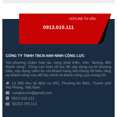
HOTLINE TƯ VẤN
0913.010.111
CÔNG TY TNHH TBCN ANH NINH CỘNG LỰC
Với phương châm hợp tác cùng phát triển, trên "đường đến
Đổi 5 Camera Dahua 1
Đổi 4 Camera Dahua 1
thành công", Cộng Lực luôn nỗ lực để xây dựng uy tín thương
Megapixel Cũ Lấy Mới
Megapixel Cũ Lấy Mới
hiệu, xây dựng niềm tin với khách hàng bởi chúng tôi hiểu rằng
sự thành công của đối tác chính là thành công của chúng tôi.
Gía hãng : 5,300,000₫
Gía hãng : 3,710,000₫
Lô 360 khu tái định cư A51, Phường An Biên, Thành phố
5,100,000₫
3,640,000₫
Hải Phòng, Việt Nam
congluccctv@gmail.com
0913.010.111
02253.795.111