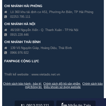
CHI NHÁNH HẢI PHÒNG
Lô 360 khu tái định cư A51, Phường An Biên, TP Hải Phòng
02253.795.111
CHI NHÁNH HÀ NỘI
46/168 Nguyễn Xiển - Q. Thanh Xuân - TP.Hà Nội
0915.228.446
Đổi 3 Camera Dahua 1
Đổi 2 Camera Dahua 1
CHI NHÁNH THÁI BÌNH
Megapixel Cũ Lấy Mới
Megapixel Cũ Lấy Mới
139 Võ Nguyên Giáp, Hoàng Diệu, Thái Bình
0966.976.922
Gía hãng : 3,450,000₫
Gía hãng : 2,650,000₫
3,165,000₫
2,588,000₫
FANPAGE CỘNG LỰC
Thiết kế website :
www.vietads.net.vn
Chính sách bảo hành - bảo trì
|
Chính sách đổi trả sản phẩm
|
Chính sách bảo
mật thông tin
|
Điều khoản sử dụng website
0913.010.111
Nhắn tin Zalo