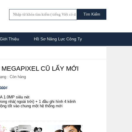
Giới Thiệu
Hồ Sơ Năng Lực Công Ty
 MEGAPIXEL CŨ LẤY MỚI
rạng :
Còn hàng
000₫
 1.0MP siêu nét
ng nhà( ngoài trời) + 1 đầu ghi hình 4 kênh
ộng tốt vào chung một hệ thống mới