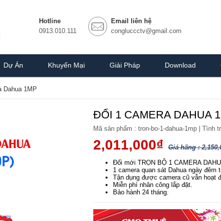
Hotline
Email liên hệ
0913.010.111
congluccctv@gmail.com
Dự Án
Khuyến Mại
Giải Pháp
Download
a Dahua 1MP
ĐỔI 1 CAMERA DAHUA 1
Mã sản phẩm :
tron-bo-1-dahua-1mp
|
Tình t
2,011,000₫
Giá hãng : 2,150,
Đổi mới TRỌN BỘ 1 CAMERA DAHUA
1 camera quan sát Dahua ngày đêm tro
Tận dụng được camera cũ vẫn hoạt đ
Miễn phí nhân công lắp đặt.
Bảo hành 24 tháng.