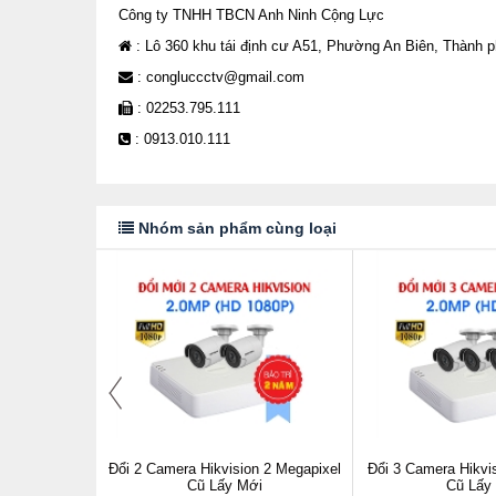
Công ty TNHH TBCN Anh Ninh Cộng Lực
: Lô 360 khu tái định cư A51, Phường An Biên, Thành 
: congluccctv@gmail.com
: 02253.795.111
: 0913.010.111
Nhóm sản phẩm cùng loại
 2 Megapixel
Đổi 2 Camera Hikvision 2 Megapixel
Đổi 3 Camera Hikvi
i
Cũ Lấy Mới
Cũ Lấy