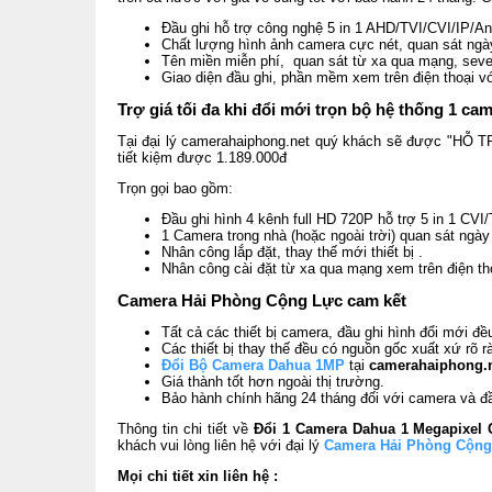
Đầu ghi hỗ trợ công nghệ 5 in 1 AHD/TVI/CVI/IP/A
Chất lượng hình ảnh camera cực nét, quan sát ng
Tên miền miễn phí, quan sát từ xa qua mạng, sever
Giao diện đầu ghi, phần mềm xem trên điện thoại v
Trợ giá tối đa khi đổi mới trọn bộ hệ thống 1 
Tại đại lý camerahaiphong.net quý khách sẽ được "HỖ TRỢ
tiết kiệm được 1.189.000đ
Trọn gọi bao gồm:
Đầu ghi hình 4 kênh full HD 720P hỗ trợ 5 in 1 CV
1 Camera trong nhà (hoặc ngoài trời) quan sát ngà
Nhân công lắp đặt, thay thế mới thiết bị .
Nhân công cài đặt từ xa qua mạng xem trên điện tho
Camera Hải Phòng Cộng Lực cam kết
Tất cả các thiết bị camera, đầu ghi hình đổi mới đề
Các thiết bị thay thế đều có nguồn gốc xuất xứ rõ r
Đổi Bộ Camera Dahua 1MP
tại
camerahaiphong.n
Giá thành tốt hơn ngoài thị trường.
Bảo hành chính hãng 24 tháng đối với camera và đầ
Thông tin chi tiết về
Đổi 1 Camera Dahua 1 Megapixel 
khách vui lòng liên hệ với đại lý
Camera Hải Phòng Cộng
Mọi chi tiết xin liên hệ :