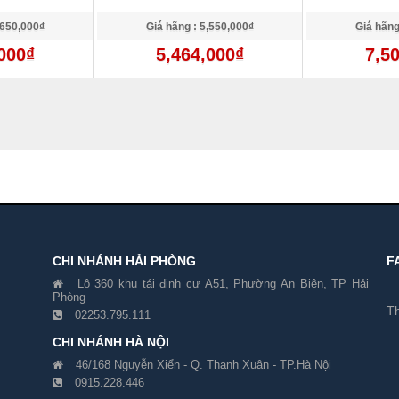
,650,000₫
Giá hãng : 5,550,000₫
Giá hãng
000₫
5,464,000₫
7,5
CHI NHÁNH HẢI PHÒNG
F
Lô 360 khu tái định cư A51, Phường An Biên, TP Hải
Phòng
Th
02253.795.111
CHI NHÁNH HÀ NỘI
46/168 Nguyễn Xiển - Q. Thanh Xuân - TP.Hà Nội
0915.228.446