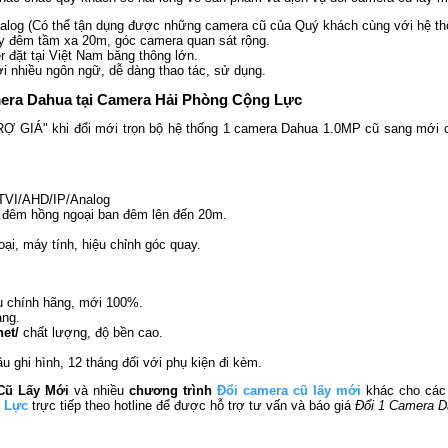
nalog (Có thể tận dụng được những camera cũ của Quý khách cùng với hệ th
ày đêm tầm xa 20m, góc camera quan sát rộng.
 đặt tại Việt Nam băng thông lớn.
ới nhiều ngôn ngữ, dễ dàng thao tác, sử dụng.
camera Dahua tại Camera Hải Phòng Cộng Lực
 GIÁ" khi đổi mới trọn bộ hệ thống 1 camera Dahua 1.0MP cũ sang mới chỉ 
I/TVI/AHD/IP/Analog
y đêm hồng ngoại ban đêm lên đến 20m.
ại, máy tính, hiệu chỉnh góc quay.
u
chính hãng, mới 100%.
àng.
et/
chất lượng, độ bền cao.
u ghi hình, 12 tháng đối với phụ kiện đi kèm.
Cũ Lấy Mới
và nhiều
chương trình
Đổi camera cũ lấy mới
khác cho các
 Lực
trực tiếp theo hotline để được hỗ trợ tư vấn và báo giá
Đổi 1 Camera D