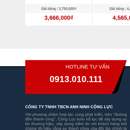
,000₫
Giá hãng : 3,750,000₫
Giá hãng : 4
0₫
3,666,000₫
4,565,
HOTLINE TƯ VẤN
0913.010.111
CÔNG TY TNHH TBCN ANH NINH CỘNG LỰC
Với phương châm hợp tác cùng phát triển, trên "đường
đến thành công", Cộng Lực luôn nỗ lực để xây dựng uy
tín thương hiệu, xây dựng niềm tin với khách hàng bởi
chúng tôi hiểu rằng sự thành công của đối tác chính là