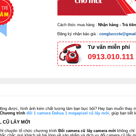
Cách thức mua hàng :
Nhận hàng - Trả tiề
Đăng ký nhận báo giá :
congluccctv@gmai
Tư vấn miễn phí
0913.010.111
động được, hình ảnh kém chất lượng làm bạn bực bội? Hay bạn muốn thay m
Chương trình
đổi 1 camera Dahua 1 megapixel cũ lấy mới
,
giúp bạn tiết 
L CŨ LẤY MỚI
chỉ chuyên tổ chức chương trình
Đổi camera cũ lấy camera mới
không chỉ 
 Chắc chắc quý khách sẽ hài lòng về sản phẩm và dịch vụ đổi camera cũ lấy