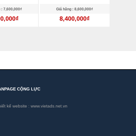
 : 7,600,000₫
Giá hãng : 8,600,000₫
Giá 
00,000₫
8,400,000₫
9
ANPAGE CỘNG LỰC
iết kế website :
www.vietads.net.vn