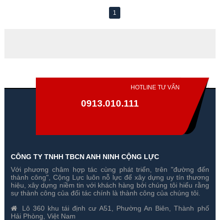
1
HOTLINE TƯ VẤN
0913.010.111
CÔNG TY TNHH TBCN ANH NINH CỘNG LỰC
Với phương châm hợp tác cùng phát triển, trên "đường đến
thành công", Cộng Lực luôn nỗ lực để xây dựng uy tín thương
hiệu, xây dựng niềm tin với khách hàng bởi chúng tôi hiểu rằng
sự thành công của đối tác chính là thành công của chúng tôi.
Lô 360 khu tái định cư A51, Phường An Biên, Thành phố
Hải Phòng, Việt Nam