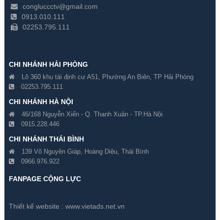
congluccctv@gmail.com
0913.010.111
02253.795.111
CHI NHÁNH HẢI PHÒNG
Lô 360 khu tái định cư A51, Phường An Biên, TP Hải Phòng
02253.795.111
CHI NHÁNH HÀ NỘI
46/168 Nguyễn Xiển - Q. Thanh Xuân - TP.Hà Nội
0915.228.446
CHI NHÁNH THÁI BÌNH
139 Võ Nguyên Giáp, Hoàng Diệu, Thái Bình
0966.976.922
FANPAGE CỘNG LỰC
Thiết kế website :
www.vietads.net.vn