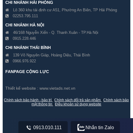
CHI NHÁNH HẢI PHÒNG
Lô 360 khu tái định cư A51, Phường An Biên, TP Hải Phòng
02253.795.111
CHI NHÁNH HÀ NỘI
46/168 Nguyễn Xiển - Q. Thanh Xuân - TP.Hà Nội
0915.228.446
CHI NHÁNH THÁI BÌNH
139 Võ Nguyên Giáp, Hoàng Diệu, Thái Bình
0966.976.922
FANPAGE CỘNG LỰC
Thiết kế website :
www.vietads.net.vn
Chính sách bảo hành - bảo trì
|
Chính sách đổi trả sản phẩm
|
Chính sách bảo
mật thông tin
|
Điều khoản sử dụng website
0913.010.111
Nhắn tin Zalo