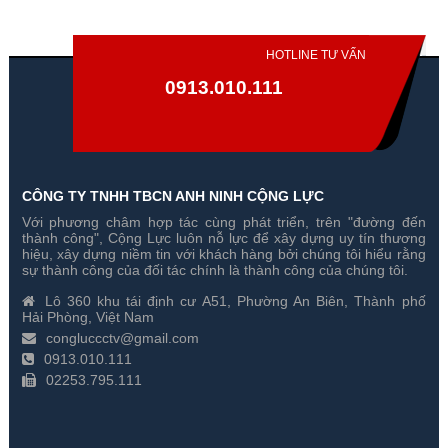
HOTLINE TƯ VẤN
0913.010.111
CÔNG TY TNHH TBCN ANH NINH CỘNG LỰC
Với phương châm hợp tác cùng phát triển, trên "đường đến
thành công", Cộng Lực luôn nỗ lực để xây dựng uy tín thương
hiệu, xây dựng niềm tin với khách hàng bởi chúng tôi hiểu rằng
sự thành công của đối tác chính là thành công của chúng tôi.
Lô 360 khu tái định cư A51, Phường An Biên, Thành phố
Hải Phòng, Việt Nam
congluccctv@gmail.com
0913.010.111
02253.795.111