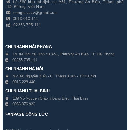
Lô 360 khu tái định cư A51, Phường An Biên, Thành phố
Hải Phòng, Việt Nam
congluccctv@gmail.com
0913.010.111
02253.795.111
CHI NHÁNH HẢI PHÒNG
Lô 360 khu tái định cư A51, Phường An Biên, TP Hải Phòng
02253.795.111
CHI NHÁNH HÀ NỘI
46/168 Nguyễn Xiển - Q. Thanh Xuân - TP.Hà Nội
0915.228.446
CHI NHÁNH THÁI BÌNH
139 Võ Nguyên Giáp, Hoàng Diệu, Thái Bình
0966.976.922
FANPAGE CỘNG LỰC