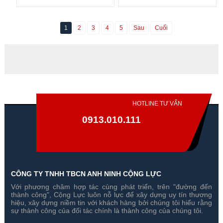
1
2
3
4
5
Sau
Cuối
HOTLINE TƯ VẤN
0913.010.111
CÔNG TY TNHH TBCN ANH NINH CỘNG LỰC
Với phương châm hợp tác cùng phát triển, trên "đường đến
thành công", Cộng Lực luôn nỗ lực để xây dựng uy tín thương
hiệu, xây dựng niềm tin với khách hàng bởi chúng tôi hiểu rằng
sự thành công của đối tác chính là thành công của chúng tôi.