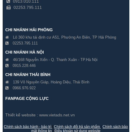
0913.010.111
02253.795.111
CHI NHÁNH HẢI PHÒNG
Lô 360 khu tái định cư A51, Phường An Biên, TP Hải Phòng
02253.795.111
CHI NHÁNH HÀ NỘI
46/168 Nguyễn Xiển - Q. Thanh Xuân - TP.Hà Nội
0915.228.446
CHI NHÁNH THÁI BÌNH
139 Võ Nguyên Giáp, Hoàng Diệu, Thái Bình
0966.976.922
FANPAGE CỘNG LỰC
Thiết kế website :
www.vietads.net.vn
Chính sách bảo hành - bảo trì
|
Chính sách đổi trả sản phẩm
|
Chính sách bảo
mật thông tin
|
Điều khoản sử dụng website