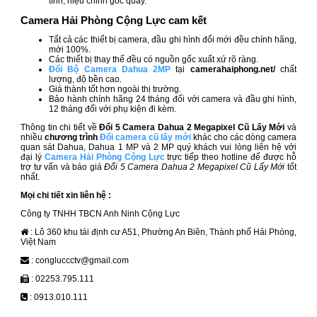
tính, hiệu chỉnh góc quay.
Camera Hải Phòng Cộng Lực cam kết
Tất cả các thiết bị camera, đầu ghi hình đổi mới đều
chính hãng,
mới 100%.
Các thiết bị thay thế đều có nguồn gốc xuất xứ rõ ràng.
Đổi Bộ Camera Dahua 2MP
tại
camerahaiphong.net/
chất
lượng, độ bền cao.
Giá thành tốt hơn ngoài thị trường.
Bảo hành chính hãng 24 tháng đối với camera và đầu ghi hình,
12 tháng đối với phụ kiện đi kèm.
Thông tin chi tiết về
Đổi 5 Camera Dahua 2 Megapixel Cũ Lấy Mới
và
nhiều
chương trình
Đổi camera cũ lấy mới
khác cho các dòng camera
quan sát Dahua, Dahua 1 MP và 2 MP quý khách vui lòng liên hệ với
đại lý
Camera Hải Phòng Cộng Lực
trực tiếp theo hotline để được hỗ
trợ tư vấn và báo giá
Đổi 5 Camera Dahua 2 Megapixel Cũ Lấy Mới
tốt
nhất.
Mọi chi tiết xin liên hệ :
Công ty TNHH TBCN Anh Ninh Cộng Lực
: Lô 360 khu tái định cư A51, Phường An Biên, Thành phố Hải Phòng,
Việt Nam
: congluccctv@gmail.com
: 02253.795.111
: 0913.010.111