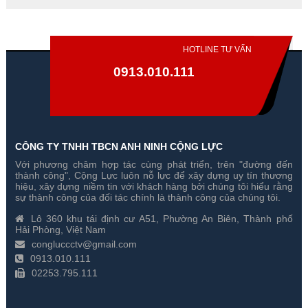
HOTLINE TƯ VẤN
0913.010.111
CÔNG TY TNHH TBCN ANH NINH CỘNG LỰC
Với phương châm hợp tác cùng phát triển, trên "đường đến
Đổi 3 Camera Hikvision 2
Đổi 4 Camera Hikvision 2
thành công", Cộng Lực luôn nỗ lực để xây dựng uy tín thương
Megapixel Cũ Lấy Mới
Megapixel Cũ Lấy Mới
hiệu, xây dựng niềm tin với khách hàng bởi chúng tôi hiểu rằng
sự thành công của đối tác chính là thành công của chúng tôi.
Gía hãng : 4,650,000₫
Gía hãng : 5,550,000₫
Lô 360 khu tái định cư A51, Phường An Biên, Thành phố
4,565,000₫
5,464,000₫
Hải Phòng, Việt Nam
congluccctv@gmail.com
0913.010.111
02253.795.111