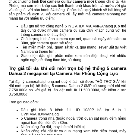
chức chương trình
Đổi camera cũ lấy camera mới
không chỉ ở tại Hải
Phòng mà còn trên khắp các tỉnh thành phố khác trên cả nước với giá
vô cùng tốt với bảo hành 24 tháng. Chắc chắc quý khách sẽ hài lòng về
sản phẩm và dịch vụ đổi camera cũ lấy mới mà
camerahaiphong.net
mang lại với nhiều ưu điểm:
Đầu ghi hỗ trợ công nghệ 5 in 1 AHD/TVI/CVI/IP/Analog (Có thể
tận dụng được những camera cũ của Quý khách cùng với hệ
thống camera mới thay thế)
Chất lượng hình ảnh camera cực nét, quan sát ngày đêm tầm xa
30m, góc camera quan sát rộng.
Tên miền miễn phí, quan sát từ xa qua mạng, sever đặt tại Việt
Nam băng thông lớn.
Giao diện đầu ghi, phần mềm xem trên điện thoại với nhiều
ngôn ngữ, dễ dàng thao tác, sử dụng.
Trợ giá tối đa khi đổi mới trọn bộ hệ thống 5 camera
Dahua 2 megapixel tại Camera Hải Phòng Cộng Lực
Tại đại lý camerahaiphong.net quý khách sẽ được "HỖ TRỢ GIÁ" khi
đổi mới trọn bộ hệ thống 5 camera Dahua 2.0MP cũ sang mới chỉ với
7.750.000đ so với giá trị lắp đặt mới là 11.500.000đ, tiết kiệm được
3.750.000đ
Trọn gọi bao gồm:
Đầu ghi hình 8 kênh full HD 1080P hỗ trợ 5 in 1
CVI/TVI/AHD/IP/Analog
5 Camera trong nhà (hoặc ngoài trời) quan sát ngày đêm hồng
ngoại ban đêm lên đến 30m.
Nhân công lắp đặt, thay thế mới thiết bị .
Nhân công cài đặt từ xa qua mạng xem trên điện thoại, máy