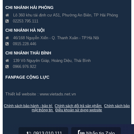
CHI NHÁNH HẢI PHÒNG
Lô 360 khu tái định cư A51, Phường An Biên, TP Hải Phòng
02253.795.111
CHI NHÁNH HÀ NỘI
46/168 Nguyễn Xiển - Q. Thanh Xuân - TP.Hà Nội
0915.228.446
Đổi 5 Camera Hikvision 2
Đổi 6 Camera Hikvision 2
CHI NHÁNH THÁI BÌNH
Megapixel Cũ Lấy Mới
Megapixel Cũ Lấy Mới
139 Võ Nguyên Giáp, Hoàng Diệu, Thái Bình
0966.976.922
Gía hãng : 7,600,000₫
Gía hãng : 8,600,000₫
7,500,000₫
8,400,000₫
FANPAGE CỘNG LỰC
Thiết kế website :
www.vietads.net.vn
Chính sách bảo hành - bảo trì
|
Chính sách đổi trả sản phẩm
|
Chính sách bảo
mật thông tin
|
Điều khoản sử dụng website
0913.010.111
Nhắn tin Zalo