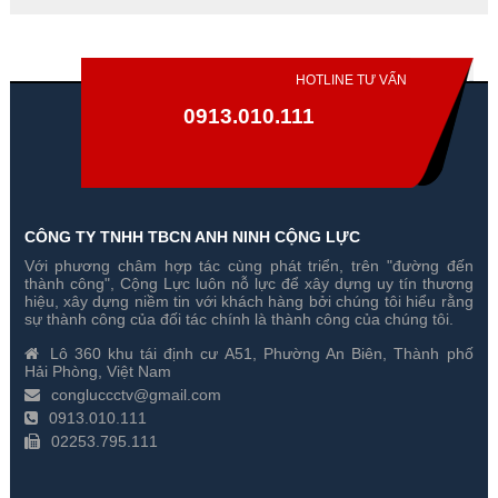
HOTLINE TƯ VẤN
0913.010.111
CÔNG TY TNHH TBCN ANH NINH CỘNG LỰC
Với phương châm hợp tác cùng phát triển, trên "đường đến
Đổi 5 Camera Hikvision 2
Đổi 6 Camera Hikvision 2
thành công", Cộng Lực luôn nỗ lực để xây dựng uy tín thương
Megapixel Cũ Lấy Mới
Megapixel Cũ Lấy Mới
hiệu, xây dựng niềm tin với khách hàng bởi chúng tôi hiểu rằng
sự thành công của đối tác chính là thành công của chúng tôi.
Gía hãng : 7,600,000₫
Gía hãng : 8,600,000₫
Lô 360 khu tái định cư A51, Phường An Biên, Thành phố
7,500,000₫
8,400,000₫
Hải Phòng, Việt Nam
congluccctv@gmail.com
0913.010.111
02253.795.111