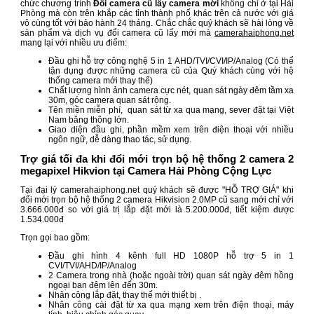
chức chương trình
Đổi camera cũ lấy camera mới
không chỉ ở tại Hải
Phòng mà còn trên khắp các tỉnh thành phố khác trên cả nước với giá
vô cùng tốt với bảo hành 24 tháng. Chắc chắc quý khách sẽ hài lòng về
sản phẩm và dịch vụ đổi camera cũ lấy mới mà
camerahaiphong.net
mang lại với nhiều ưu điểm:
Đầu ghi hỗ trợ công nghệ 5 in 1 AHD/TVI/CVI/IP/Analog (Có thể
tận dụng được những camera cũ của Quý khách cùng với hệ
thống camera mới thay thế)
Chất lượng hình ảnh camera cực nét, quan sát ngày đêm tầm xa
30m, góc camera quan sát rộng.
Tên miền miễn phí, quan sát từ xa qua mạng, sever đặt tại Việt
Nam băng thông lớn.
Giao diện đầu ghi, phần mềm xem trên điện thoại với nhiều
ngôn ngữ, dễ dàng thao tác, sử dụng.
Trợ giá tối đa khi đổi mới trọn bộ hệ thống 2 camera 2
megapixel Hikvion tại Camera Hải Phòng Cộng Lực
Tại đại lý camerahaiphong.net quý khách sẽ được "HỖ TRỢ GIÁ" khi
đổi mới trọn bộ hệ thống 2 camera Hikvision 2.0MP cũ sang mới chỉ với
3.666.000đ so với giá trị lắp đặt mới là 5.200.000đ, tiết kiệm được
1.534.000đ
Trọn gọi bao gồm:
Đầu ghi hình 4 kênh full HD 1080P hỗ trợ 5 in 1
CVI/TVI/AHD/IP/Analog
2 Camera trong nhà (hoặc ngoài trời) quan sát ngày đêm hồng
ngoại ban đêm lên đến 30m.
Nhân công lắp đặt, thay thế mới thiết bị .
Nhân công cài đặt từ xa qua mạng xem trên điện thoại, máy