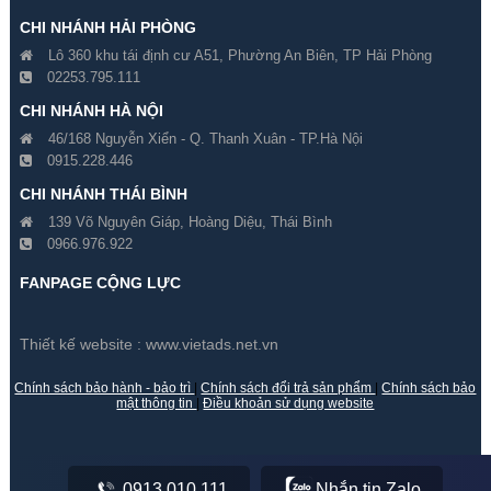
CHI NHÁNH HẢI PHÒNG
Lô 360 khu tái định cư A51, Phường An Biên, TP Hải Phòng
02253.795.111
CHI NHÁNH HÀ NỘI
46/168 Nguyễn Xiển - Q. Thanh Xuân - TP.Hà Nội
0915.228.446
Đổi 7 Camera Hikvision 2
Đổi 8 Camera Hikvision 2
CHI NHÁNH THÁI BÌNH
Megapixel Cũ Lấy Mới
Megapixel Cũ Lấy Mới
139 Võ Nguyên Giáp, Hoàng Diệu, Thái Bình
0966.976.922
Gía hãng : 9,400,000₫
Gía hãng : 10,300,000₫
9,300,000₫
10,150,000₫
FANPAGE CỘNG LỰC
Thiết kế website :
www.vietads.net.vn
Chính sách bảo hành - bảo trì
|
Chính sách đổi trả sản phẩm
|
Chính sách bảo
mật thông tin
|
Điều khoản sử dụng website
0913.010.111
Nhắn tin Zalo