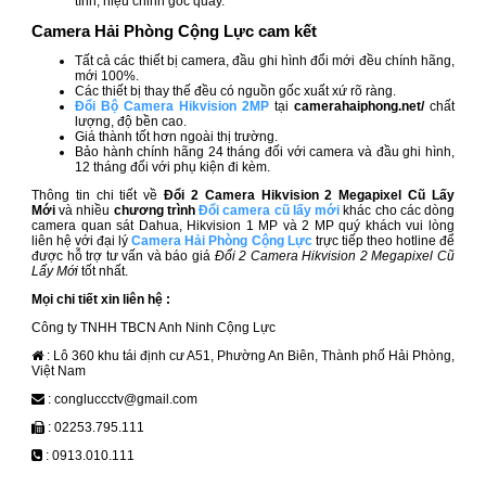
tính, hiệu chỉnh góc quay.
Camera Hải Phòng Cộng Lực cam kết
Tất cả các thiết bị camera, đầu ghi hình đổi mới đều
chính hãng,
mới 100%.
Các thiết bị thay thế đều có nguồn gốc xuất xứ rõ ràng.
Đổi Bộ Camera Hikvision 2MP
tại
camerahaiphong.net/
chất
lượng, độ bền cao.
Giá thành tốt hơn ngoài thị trường.
Bảo hành chính hãng 24 tháng đối với camera và đầu ghi hình,
12 tháng đối với phụ kiện đi kèm.
Thông tin chi tiết về
Đổi 2 Camera Hikvision 2 Megapixel Cũ Lấy
Mới
và nhiều
chương trình
Đổi camera cũ lấy mới
khác cho các dòng
camera quan sát Dahua, Hikvision 1 MP và 2 MP quý khách vui lòng
liên hệ với đại lý
Camera Hải Phòng Cộng Lực
trực tiếp theo hotline để
được hỗ trợ tư vấn và báo giá
Đổi 2 Camera Hikvision 2 Megapixel Cũ
Lấy Mới
tốt nhất.
Mọi chi tiết xin liên hệ :
Công ty TNHH TBCN Anh Ninh Cộng Lực
: Lô 360 khu tái định cư A51, Phường An Biên, Thành phố Hải Phòng,
Việt Nam
: congluccctv@gmail.com
: 02253.795.111
: 0913.010.111