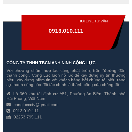
HOTLINE TƯ VẤN
0913.010.111
CÔNG TY TNHH TBCN ANH NINH CỘNG LỰC
Với phương châm hợp tác cùng phát triển, trên "đường đến
Đổi 4 Camera Hikvision 2
Đổi 5 Camera Hikvision 2
thành công", Cộng Lực luôn nỗ lực để xây dựng uy tín thương
Megapixel Cũ Lấy Mới
Megapixel Cũ Lấy Mới
hiệu, xây dựng niềm tin với khách hàng bởi chúng tôi hiểu rằng
sự thành công của đối tác chính là thành công của chúng tôi.
Gía hãng : 5,550,000₫
Gía hãng : 7,600,000₫
Lô 360 khu tái định cư A51, Phường An Biên, Thành phố
5,464,000₫
7,500,000₫
Hải Phòng, Việt Nam
congluccctv@gmail.com
0913.010.111
02253.795.111