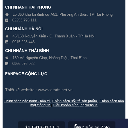
CHI NHÁNH HẢI PHÒNG
Lô 360 khu tái định cư A51, Phường An Biên, TP Hải Phòng
02253.795.111
CHI NHÁNH HÀ NỘI
46/168 Nguyễn Xiển - Q. Thanh Xuân - TP.Hà Nội
0915.228.446
Đổi 6 Camera Hikvision 2
Đổi 7 Camera Hikvision 2
CHI NHÁNH THÁI BÌNH
Megapixel Cũ Lấy Mới
Megapixel Cũ Lấy Mới
139 Võ Nguyên Giáp, Hoàng Diệu, Thái Bình
0966.976.922
Gía hãng : 8,600,000₫
Gía hãng : 9,400,000₫
8,400,000₫
9,300,000₫
FANPAGE CỘNG LỰC
Thiết kế website :
www.vietads.net.vn
Chính sách bảo hành - bảo trì
|
Chính sách đổi trả sản phẩm
|
Chính sách bảo
mật thông tin
|
Điều khoản sử dụng website
0913.010.111
Nhắn tin Zalo