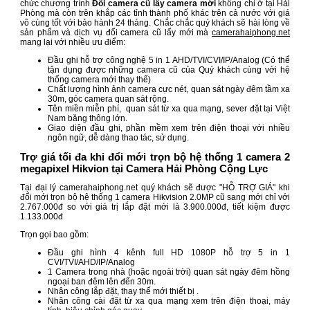
chức chương trình
Đổi camera cũ lấy camera mới
không chỉ ở tại Hải
Phòng mà còn trên khắp các tỉnh thành phố khác trên cả nước với giá
vô cùng tốt với bảo hành 24 tháng. Chắc chắc quý khách sẽ hài lòng về
sản phẩm và dịch vụ đổi camera cũ lấy mới mà
camerahaiphong.net
mang lại với nhiều ưu điểm:
Đầu ghi hỗ trợ công nghệ 5 in 1 AHD/TVI/CVI/IP/Analog (Có thể
tận dụng được những camera cũ của Quý khách cùng với hệ
thống camera mới thay thế)
Chất lượng hình ảnh camera cực nét, quan sát ngày đêm tầm xa
30m, góc camera quan sát rộng.
Tên miền miễn phí, quan sát từ xa qua mạng, sever đặt tại Việt
Nam băng thông lớn.
Giao diện đầu ghi, phần mềm xem trên điện thoại với nhiều
ngôn ngữ, dễ dàng thao tác, sử dụng.
Trợ giá tối đa khi đổi mới trọn bộ hệ thống 1 camera 2
megapixel Hikvion tại Camera Hải Phòng Cộng Lực
Tại đại lý camerahaiphong.net quý khách sẽ được "HỖ TRỢ GIÁ" khi
đổi mới trọn bộ hệ thống 1 camera Hikvision 2.0MP cũ sang mới chỉ với
2.767.000đ so với giá trị lắp đặt mới là 3.900.000đ, tiết kiệm được
1.133.000đ
Trọn gọi bao gồm:
Đầu ghi hình 4 kênh full HD 1080P hỗ trợ 5 in 1
CVI/TVI/AHD/IP/Analog
1 Camera trong nhà (hoặc ngoài trời) quan sát ngày đêm hồng
ngoại ban đêm lên đến 30m.
Nhân công lắp đặt, thay thế mới thiết bị .
Nhân công cài đặt từ xa qua mạng xem trên điện thoại, máy