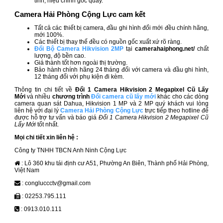
tính, hiệu chỉnh góc quay.
Camera Hải Phòng Cộng Lực cam kết
Tất cả các thiết bị camera, đầu ghi hình đổi mới đều
chính hãng,
mới 100%.
Các thiết bị thay thế đều có nguồn gốc xuất xứ rõ ràng.
Đổi Bộ Camera Hikvision 2MP
tại
camerahaiphong.net/
chất
lượng, độ bền cao.
Giá thành tốt hơn ngoài thị trường.
Bảo hành chính hãng 24 tháng đối với camera và đầu ghi hình,
12 tháng đối với phụ kiện đi kèm.
Thông tin chi tiết về
Đổi 1 Camera Hikvision 2 Megapixel Cũ Lấy
Mới
và nhiều
chương trình
Đổi camera cũ lấy mới
khác cho các dòng
camera quan sát Dahua, Hikvision 1 MP và 2 MP quý khách vui lòng
liên hệ với đại lý
Camera Hải Phòng Cộng Lực
trực tiếp theo hotline để
được hỗ trợ tư vấn và báo giá
Đổi 1 Camera Hikvision 2 Megapixel Cũ
Lấy Mới
tốt nhất.
Mọi chi tiết xin liên hệ :
Công ty TNHH TBCN Anh Ninh Cộng Lực
: Lô 360 khu tái định cư A51, Phường An Biên, Thành phố Hải Phòng,
Việt Nam
: congluccctv@gmail.com
: 02253.795.111
: 0913.010.111