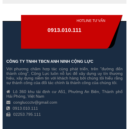
HOTLINE TƯ VẤN
0913.010.111
CÔNG TY TNHH TBCN ANH NINH CỘNG LỰC
Với phương châm hợp tác cùng phát triển, trên "đường đến
Đổi 3 Camera Hikvision 2
Đổi 4 Camera Hikvision 2
thành công", Cộng Lực luôn nỗ lực để xây dựng uy tín thương
Megapixel Cũ Lấy Mới
Megapixel Cũ Lấy Mới
hiệu, xây dựng niềm tin với khách hàng bởi chúng tôi hiểu rằng
sự thành công của đối tác chính là thành công của chúng tôi.
Gía hãng : 4,650,000₫
Gía hãng : 5,550,000₫
Lô 360 khu tái định cư A51, Phường An Biên, Thành phố
4,565,000₫
5,464,000₫
Hải Phòng, Việt Nam
congluccctv@gmail.com
0913.010.111
02253.795.111