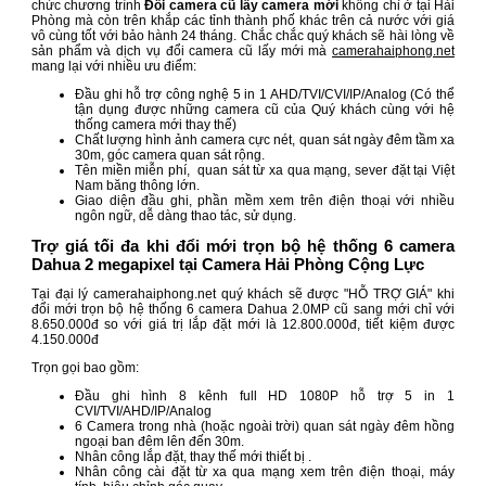
chức chương trình
Đổi camera cũ lấy camera mới
không chỉ ở tại Hải
Phòng mà còn trên khắp các tỉnh thành phố khác trên cả nước với giá
vô cùng tốt với bảo hành 24 tháng. Chắc chắc quý khách sẽ hài lòng về
sản phẩm và dịch vụ đổi camera cũ lấy mới mà
camerahaiphong.net
mang lại với nhiều ưu điểm:
Đầu ghi hỗ trợ công nghệ 5 in 1 AHD/TVI/CVI/IP/Analog (Có thể
tận dụng được những camera cũ của Quý khách cùng với hệ
thống camera mới thay thế)
Chất lượng hình ảnh camera cực nét, quan sát ngày đêm tầm xa
30m, góc camera quan sát rộng.
Tên miền miễn phí, quan sát từ xa qua mạng, sever đặt tại Việt
Nam băng thông lớn.
Giao diện đầu ghi, phần mềm xem trên điện thoại với nhiều
ngôn ngữ, dễ dàng thao tác, sử dụng.
Trợ giá tối đa khi đổi mới trọn bộ hệ thống 6 camera
Dahua 2 megapixel tại Camera Hải Phòng Cộng Lực
Tại đại lý camerahaiphong.net quý khách sẽ được "HỖ TRỢ GIÁ" khi
đổi mới trọn bộ hệ thống 6 camera Dahua 2.0MP cũ sang mới chỉ với
8.650.000đ so với giá trị lắp đặt mới là 12.800.000đ, tiết kiệm được
4.150.000đ
Trọn gọi bao gồm:
Đầu ghi hình 8 kênh full HD 1080P hỗ trợ 5 in 1
CVI/TVI/AHD/IP/Analog
6 Camera trong nhà (hoặc ngoài trời) quan sát ngày đêm hồng
ngoại ban đêm lên đến 30m.
Nhân công lắp đặt, thay thế mới thiết bị .
Nhân công cài đặt từ xa qua mạng xem trên điện thoại, máy