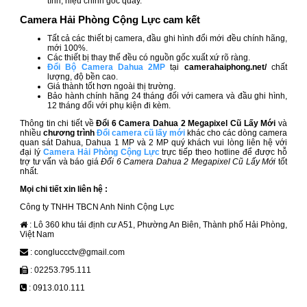
tính, hiệu chỉnh góc quay.
Camera Hải Phòng Cộng Lực cam kết
Tất cả các thiết bị camera, đầu ghi hình đổi mới đều
chính hãng,
mới 100%.
Các thiết bị thay thế đều có nguồn gốc xuất xứ rõ ràng.
Đổi Bộ Camera Dahua 2MP
tại
camerahaiphong.net/
chất
lượng, độ bền cao.
Giá thành tốt hơn ngoài thị trường.
Bảo hành chính hãng 24 tháng đối với camera và đầu ghi hình,
12 tháng đối với phụ kiện đi kèm.
Thông tin chi tiết về
Đổi 6 Camera Dahua 2 Megapixel Cũ Lấy Mới
và
nhiều
chương trình
Đổi camera cũ lấy mới
khác cho các dòng camera
quan sát Dahua, Dahua 1 MP và 2 MP quý khách vui lòng liên hệ với
đại lý
Camera Hải Phòng Cộng Lực
trực tiếp theo hotline để được hỗ
trợ tư vấn và báo giá
Đổi 6 Camera Dahua 2 Megapixel Cũ Lấy Mới
tốt
nhất.
Mọi chi tiết xin liên hệ :
Công ty TNHH TBCN Anh Ninh Cộng Lực
: Lô 360 khu tái định cư A51, Phường An Biên, Thành phố Hải Phòng,
Việt Nam
: congluccctv@gmail.com
: 02253.795.111
: 0913.010.111