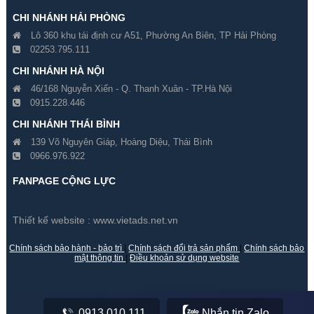
CHI NHÁNH HẢI PHÒNG
Lô 360 khu tái định cư A51, Phường An Biên, TP Hải Phòng
02253.795.111
CHI NHÁNH HÀ NỘI
46/168 Nguyễn Xiển - Q. Thanh Xuân - TP.Hà Nội
0915.228.446
Đổi 5 Camera Hikvision 2
Đổi 6 Camera Hikvision 2
CHI NHÁNH THÁI BÌNH
Megapixel Cũ Lấy Mới
Megapixel Cũ Lấy Mới
139 Võ Nguyên Giáp, Hoàng Diệu, Thái Bình
0966.976.922
Gía hãng : 7,600,000₫
Gía hãng : 8,600,000₫
7,500,000₫
8,400,000₫
FANPAGE CỘNG LỰC
Thiết kế website :
www.vietads.net.vn
Chính sách bảo hành - bảo trì
|
Chính sách đổi trả sản phẩm
|
Chính sách bảo
mật thông tin
|
Điều khoản sử dụng website
0913.010.111
Nhắn tin Zalo