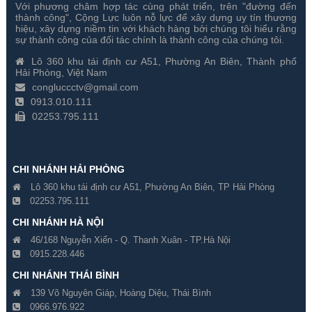
Với phương châm hợp tác cùng phát triển, trên "đường đến
Camera Hành Trình B1
Camera Hành Trình VietMap
thành công", Cộng Lực luôn nỗ lực để xây dựng uy tín thương
Hikvision
G79
hiệu, xây dựng niềm tin với khách hàng bởi chúng tôi hiểu rằng
sự thành công của đối tác chính là thành công của chúng tôi.
Gía hãng : ₫
Gía hãng : 4,700,000₫
Lô 360 khu tái định cư A51, Phường An Biên, Thành phố
₫
4,560,000₫
Hải Phòng, Việt Nam
congluccctv@gmail.com
0913.010.111
02253.795.111
CHI NHÁNH HẢI PHÒNG
Lô 360 khu tái định cư A51, Phường An Biên, TP Hải Phòng
02253.795.111
CHI NHÁNH HÀ NỘI
46/168 Nguyễn Xiển - Q. Thanh Xuân - TP.Hà Nội
0915.228.446
Camera Hành Trình VietMap
Camera Hành Trình VietMap
CHI NHÁNH THÁI BÌNH
A50
X9S
139 Võ Nguyên Giáp, Hoàng Diệu, Thái Bình
0966.976.922
Gía hãng : 4,300,000₫
Gía hãng : 3,000,000₫