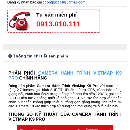
Đăng ký nhận báo giá :
congluccctv@gmail.com
Tư vấn miễn phí
0913.010.111
Thông tin chi tiết sản phẩm
PHÂN PHỐI
CAMERA HÀNH TRÌNH VIETMAP K9
PRO
CHÍNH HÃNG
Dòng sản phẩm Camera Hành Trình VietMap K9 Pro
với màn hình
rộng 2.7 inches, ghi hình SUPER HD 2K, hỗ trợ GPS, cảnh báo bằng
giọng nói, cảnh báo làn đường, hỗ trợ thẻ nhớ lên đến 128GB, ghi hình
Full HD liên tục 20 tiếng, thiết kế nhỏ gọn, GPS được tích hợp vào phần
chân hút chân không giúp thiết bị trông gọn gàng mang tính thẩm mĩ
cao. Camera K9 Pro thích hợp sử dụng cho mọi dùng xe ô tô hiện nay.
THÔNG SỐ KỸ THUẬT CỦA CAMERA HÀNH TRÌNH
VIETMAP K9 PRO