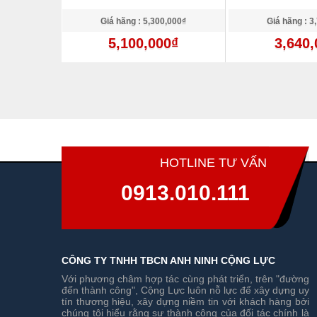
,000₫
Giá hãng : 5,300,000₫
Giá hãng : 3
0₫
5,100,000₫
3,640,
HOTLINE TƯ VẤN
0913.010.111
CÔNG TY TNHH TBCN ANH NINH CỘNG LỰC
Với phương châm hợp tác cùng phát triển, trên "đường
đến thành công", Cộng Lực luôn nỗ lực để xây dựng uy
tín thương hiệu, xây dựng niềm tin với khách hàng bởi
chúng tôi hiểu rằng sự thành công của đối tác chính là