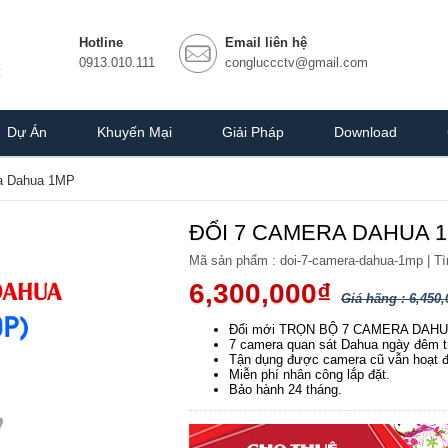
Hotline
Email liên hệ
0913.010.111
congluccctv@gmail.com
Dự Án
Khuyến Mại
Giải Pháp
Download
a Dahua 1MP
ĐỔI 7 CAMERA DAHUA 1
Mã sản phẩm :
doi-7-camera-dahua-1mp
|
Tì
6,300,000₫
Giá hãng : 6,450,
Đổi mới TRỌN BỘ 7 CAMERA DAHUA
7 camera quan sát Dahua ngày đêm tro
Tận dụng được camera cũ vẫn hoạt đ
Miễn phí nhân công lắp đặt.
Bảo hành 24 tháng.