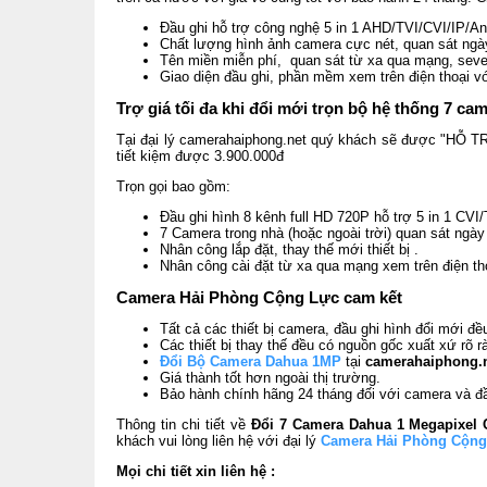
Đầu ghi hỗ trợ công nghệ 5 in 1 AHD/TVI/CVI/IP/A
Chất lượng hình ảnh camera cực nét, quan sát ng
Tên miền miễn phí, quan sát từ xa qua mạng, sever
Giao diện đầu ghi, phần mềm xem trên điện thoại v
Trợ giá tối đa khi đổi mới trọn bộ hệ thống 7 
Tại đại lý camerahaiphong.net quý khách sẽ được "HỖ TRỢ
tiết kiệm được 3.900.000đ
Trọn gọi bao gồm:
Đầu ghi hình 8 kênh full HD 720P hỗ trợ 5 in 1 CV
7 Camera trong nhà (hoặc ngoài trời) quan sát ngà
Nhân công lắp đặt, thay thế mới thiết bị .
Nhân công cài đặt từ xa qua mạng xem trên điện tho
Camera Hải Phòng Cộng Lực cam kết
Tất cả các thiết bị camera, đầu ghi hình đổi mới đề
Các thiết bị thay thế đều có nguồn gốc xuất xứ rõ r
Đổi Bộ Camera Dahua 1MP
tại
camerahaiphong.n
Giá thành tốt hơn ngoài thị trường.
Bảo hành chính hãng 24 tháng đối với camera và đầ
Thông tin chi tiết về
Đổi 7 Camera Dahua 1 Megapixel 
khách vui lòng liên hệ với đại lý
Camera Hải Phòng Cộng
Mọi chi tiết xin liên hệ :