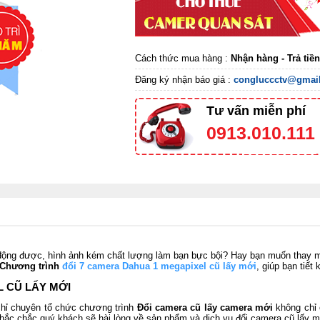
Cách thức mua hàng :
Nhận hàng - Trả tiề
Đăng ký nhận báo giá :
congluccctv@gmai
Tư vấn miễn phí
0913.010.111
động được, hình ảnh kém chất lượng làm bạn bực bội? Hay bạn muốn thay m
Chương trình
đổi 7 camera Dahua 1 megapixel cũ lấy mới
,
giúp bạn tiết 
L CŨ LẤY MỚI
chỉ chuyên tổ chức chương trình
Đổi camera cũ lấy camera mới
không chỉ 
 Chắc chắc quý khách sẽ hài lòng về sản phẩm và dịch vụ đổi camera cũ lấy