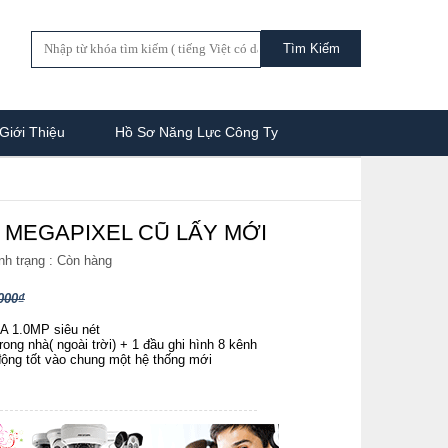
Giới Thiệu
Hồ Sơ Năng Lực Công Ty
 MEGAPIXEL CŨ LẤY MỚI
nh trạng :
Còn hàng
000₫
 1.0MP siêu nét
ng nhà( ngoài trời) + 1 đầu ghi hình 8 kênh
ộng tốt vào chung một hệ thống mới