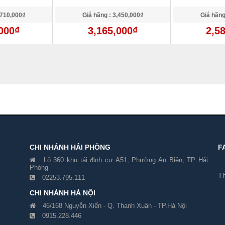
,710,000₫
Giá hãng : 3,450,000₫
Giá hãng
000₫
3,165,000₫
2,5
CHI NHÁNH HẢI PHÒNG
F
Lô 360 khu tái định cư A51, Phường An Biên, TP Hải
Phòng
Th
02253.795.111
CHI NHÁNH HÀ NỘI
46/168 Nguyễn Xiển - Q. Thanh Xuân - TP.Hà Nội
0915.228.446