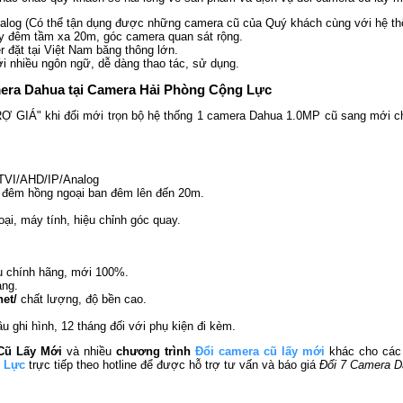
nalog (Có thể tận dụng được những camera cũ của Quý khách cùng với hệ th
ày đêm tầm xa 20m, góc camera quan sát rộng.
 đặt tại Việt Nam băng thông lớn.
ới nhiều ngôn ngữ, dễ dàng thao tác, sử dụng.
camera Dahua tại Camera Hải Phòng Cộng Lực
 GIÁ" khi đổi mới trọn bộ hệ thống 1 camera Dahua 1.0MP cũ sang mới chỉ v
I/TVI/AHD/IP/Analog
y đêm hồng ngoại ban đêm lên đến 20m.
ại, máy tính, hiệu chỉnh góc quay.
u
chính hãng, mới 100%.
àng.
et/
chất lượng, độ bền cao.
u ghi hình, 12 tháng đối với phụ kiện đi kèm.
Cũ Lấy Mới
và nhiều
chương trình
Đổi camera cũ lấy mới
khác cho các
 Lực
trực tiếp theo hotline để được hỗ trợ tư vấn và báo giá
Đổi 7 Camera D