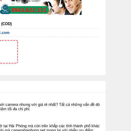
n (COD)
l.com
ới camera nhưng với giá rẻ nhất? Tất cả những vấn đề đó
kiệm tối đa chi phí.
ở tại Hải Phòng mà còn trên khắp các tỉnh thành phố khác
 mới mà
camerahaiphong.net
mang lại với nhiều ưu điểm: