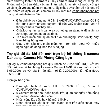
chức chương trình
Đổi camera cũ lấy camera mới
không chỉ ở tại Hải
Phòng mà còn trên khắp các tỉnh thành phố khác trên cả nước với giá
vô cùng tốt với bảo hành 24 tháng. Chắc chắc quý khách sẽ hài lòng về
sản phẩm và dịch vụ đổi camera cũ lấy mới mà
camerahaiphong.net
mang lại với nhiều ưu điểm:
Đầu ghi hỗ trợ công nghệ 5 in 1 AHD/TVI/CVI/IP/Analog (Có thể
tận dụng được những camera cũ của Quý khách cùng với hệ
thống camera mới thay thế)
Chất lượng hình ảnh camera cực nét, quan sát ngày đêm tầm xa
20m, góc camera quan sát rộng.
Tên miền miễn phí, quan sát từ xa qua mạng, sever đặt tại Việt
Nam băng thông lớn.
Giao diện đầu ghi, phần mềm xem trên điện thoại với nhiều
ngôn ngữ, dễ dàng thao tác, sử dụng.
Trợ giá tối đa khi đổi mới trọn bộ hệ thống 6 camera
Dahua tại Camera Hải Phòng Cộng Lực
Tại đại lý camerahaiphong.net quý khách sẽ được "HỖ TRỢ GIÁ" khi
đổi mới trọn bộ hệ thống 1 camera Dahua 1.0MP cũ sang mới chỉ với
5.650.000đ so với giá trị lắp đặt mới là 9.200.000đ, tiết kiệm được
3.550.000đ
Trọn gọi bao gồm:
Đầu ghi hình 8 kênh full HD 720P hỗ trợ 5 in 1
CVI/TVI/AHD/IP/Analog
6 Camera trong nhà (hoặc ngoài trời) quan sát ngày đêm hồng
ngoại ban đêm lên đến 20m.
Nhân công lắp đặt, thay thế mới thiết bị .
Nhân công cài đặt từ xa qua mạng xem trên điện thoại, máy