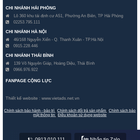
CHI NHÁNH HẢI PHÒNG
Lô 360 khu tái định cư A51, Phường An Biên, TP Hải Phòng
02253.795.111
CHI NHÁNH HÀ NỘI
46/168 Nguyễn Xiển - Q. Thanh Xuân - TP.Hà Nội
0915.228.446
Đổi 5 Camera Hikvision 2
Đổi 6 Camera Hikvision 2
CHI NHÁNH THÁI BÌNH
Megapixel Cũ Lấy Mới
Megapixel Cũ Lấy Mới
139 Võ Nguyên Giáp, Hoàng Diệu, Thái Bình
0966.976.922
Gía hãng : 7,600,000₫
Gía hãng : 8,600,000₫
7,500,000₫
8,400,000₫
FANPAGE CỘNG LỰC
Thiết kế website :
www.vietads.net.vn
Chính sách bảo hành - bảo trì
|
Chính sách đổi trả sản phẩm
|
Chính sách bảo
mật thông tin
|
Điều khoản sử dụng website
0913.010.111
Nhắn tin Zalo