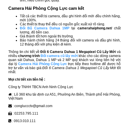
tính, hiệu chỉnh góc quay.
Camera Hải Phòng Cộng Lực cam kết
Tất cả các thiết bị camera, đầu ghi hình đổi mới đều
chính hãng,
mới 100%.
Các thiết bị thay thế đều có nguồn gốc xuất xứ rõ ràng.
Đổi Bộ Camera Dahua 1MP
tại
camerahaiphong.net/
chất
lượng, độ bền cao.
Giá thành tốt hơn ngoài thị trường.
Bảo hành chính hãng 24 tháng đối với camera và đầu ghi hình,
12 tháng đối với phụ kiện đi kèm.
Thông tin chi tiết về
Đổi 6 Camera Dahua 1 Megapixel Cũ Lấy Mới
và
nhiều
chương trình
Đổi camera cũ lấy mới
khác cho các dòng camera
quan sát Dahua, Dahua 1 MP và 2 MP quý khách vui lòng liên hệ với
đại lý
Camera Hải Phòng Cộng Lực
trực tiếp theo hotline để được hỗ
trợ tư vấn và báo giá
Đổi 6 Camera Dahua 1 Megapixel Cũ Lấy Mới
tốt
nhất.
Mọi chi tiết xin liên hệ :
Công ty TNHH TBCN Anh Ninh Cộng Lực
: Lô 360 khu tái định cư A51, Phường An Biên, Thành phố Hải Phòng,
Việt Nam
: congluccctv@gmail.com
: 02253.795.111
: 0913.010.111