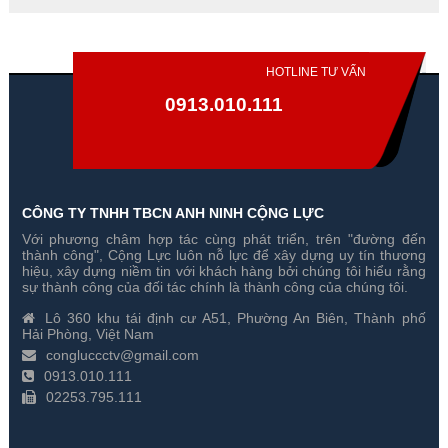
HOTLINE TƯ VẤN
0913.010.111
CÔNG TY TNHH TBCN ANH NINH CỘNG LỰC
Với phương châm hợp tác cùng phát triển, trên "đường đến
Đổi 3 Camera Hikvision 2
Đổi 4 Camera Hikvision 2
thành công", Cộng Lực luôn nỗ lực để xây dựng uy tín thương
Megapixel Cũ Lấy Mới
Megapixel Cũ Lấy Mới
hiệu, xây dựng niềm tin với khách hàng bởi chúng tôi hiểu rằng
sự thành công của đối tác chính là thành công của chúng tôi.
Gía hãng : 4,650,000₫
Gía hãng : 5,550,000₫
Lô 360 khu tái định cư A51, Phường An Biên, Thành phố
4,565,000₫
5,464,000₫
Hải Phòng, Việt Nam
congluccctv@gmail.com
0913.010.111
02253.795.111