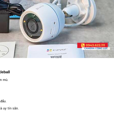
leball
ểm mù.
 đấu.
à uy tín sân.