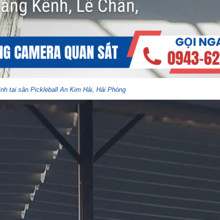
inh tại sân Pickleball An Kim Hải, Hải Phòng