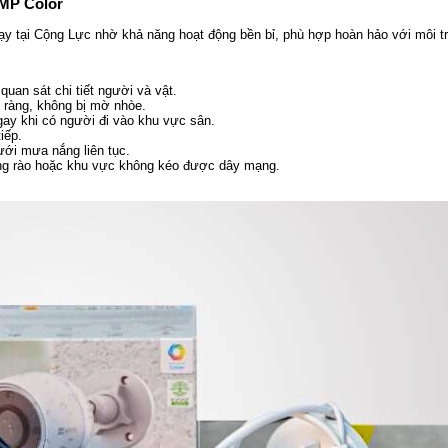
2MP Color
ạy tại Cộng Lực nhờ khả năng hoạt động bền bỉ, phù hợp hoàn hảo với môi tr
quan sát chi tiết người và vật.
 ràng, không bị mờ nhòe.
ay khi có người đi vào khu vực sân.
iếp.
ưới mưa nắng liên tục.
ờng rào hoặc khu vực không kéo được dây mạng.