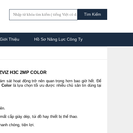
Giới Thiệu
Hồ Sơ Năng Lực Công Ty
EZVIZ H3C 2MP COLOR
iám sát hoạt động trở nên quan trọng hơn bao giờ hết. Để
P Color
là lựa chọn tối ưu được nhiều chủ sân tin dùng tại
iên.
ất cắp giày dép, túi đồ hay thiết bị thể thao.
anh chóng, tiện lợi.