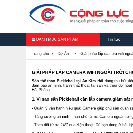
Tin tức
DANH MỤC SẢN PHẨM
Trang chủ
Dự Án
Giải pháp lắp camera wifi ngoài
GIẢI PHÁP LẮP CAMERA WIFI NGOÀI TRỜI CH
Sân thể thao Pickleball tại An Kim Hải
đang thu hút đô
đảm bảo an ninh, tránh thất thoát tài sản và theo dõi hoạt
Hải Phòng.
1. Vì sao sân Pickleball cần lắp camera giám sát 
- Quản lý vận hành hiệu quả: Camera giúp chủ sân quan sát
- Tăng cường an ninh – hạn chế rủi ro: Camera ngoài trời g
- Theo dõi từ xa 24/7 qua điện thoại: Dù bạn đang ở bất k