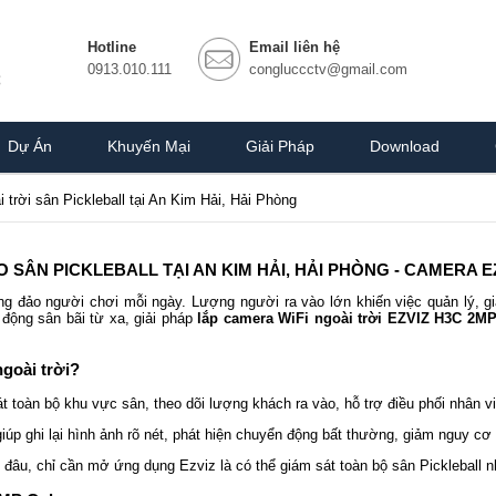
Hotline
Email liên hệ
0913.010.111
congluccctv@gmail.com
Dự Án
Khuyến Mại
Giải Pháp
Download
 trời sân Pickleball tại An Kim Hải, Hải Phòng
O SÂN PICKLEBALL TẠI AN KIM HẢI, HẢI PHÒNG - CAMERA 
ng đảo người chơi mỗi ngày. Lượng người ra vào lớn khiến việc quản lý, g
 động sân bãi từ xa, giải pháp
lắp camera WiFi ngoài trời EZVIZ H3C 2M
ngoài trời?
 toàn bộ khu vực sân, theo dõi lượng khách ra vào, hỗ trợ điều phối nhân v
iúp ghi lại hình ảnh rõ nét, phát hiện chuyển động bất thường, giảm nguy cơ m
ỳ đâu, chỉ cần mở ứng dụng Ezviz là có thể giám sát toàn bộ sân Pickleball nh