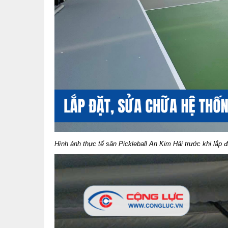
Hình ảnh thực tế sân Pickleball An Kim Hải trước khi lắp 