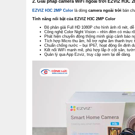
2. Giải pháp camera WiFi ngoài trời EZVIZ H3C 
EZVIZ H3C 2MP Color
là dòng
camera ngoài trời
bán ch
Tính năng nổi bật của EZVIZ H3C 2MP Color
Độ phân giải Full HD 1080P cho hình ảnh rõ nét, dễ 
Công nghệ Color Night Vision – nhìn đêm có màu rõ
Phát hiện chuyển động thông minh giúp cảnh báo ng
Tích hợp Micro thu âm, hỗ trợ nghe âm thanh trực t
Chuẩn chống nước – bụi IP67, hoạt động ổn định d
Kết nối WiFi mạnh mẽ, phù hợp lắp ở cột sân, tư
Quản lý qua App Ezviz, truy cập xem lại dễ dàng.