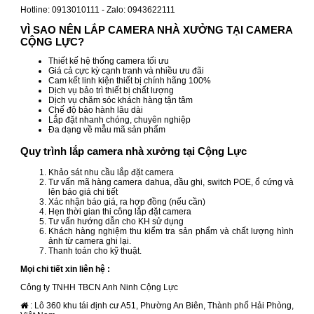
Hotline: 0913010111 - Zalo: 0943622111
VÌ SAO NÊN LẮP CAMERA NHÀ XƯỞNG TẠI CAMERA
CỘNG LỰC?
Thiết kế hệ thống camera tối ưu
Giá cả cực kỳ cạnh tranh và nhiều ưu đãi
Cam kết linh kiện thiết bị chính hãng 100%
Dịch vụ bảo trì thiết bị chất lượng
Dịch vụ chăm sóc khách hàng tận tâm
Chế độ bảo hành lâu dài
Lắp đặt nhanh chóng, chuyên nghiệp
Đa dạng về mẫu mã sản phẩm
Quy trình lắp camera nhà xưởng tại Cộng Lực
Khảo sát nhu cầu lắp đặt camera
Tư vấn mã hàng camera dahua, đầu ghi, switch POE, ổ cứng và
lên báo giá chi tiết
Xác nhận báo giá, ra hợp đồng (nếu cần)
Hẹn thời gian thi công lắp đặt camera
Tư vấn hướng dẫn cho KH sử dụng
Khách hàng nghiệm thu kiểm tra sản phẩm và chất lượng hình
ảnh từ camera ghi lại.
Thanh toán cho kỹ thuật.
Mọi chi tiết xin liên hệ :
Công ty TNHH TBCN Anh Ninh Cộng Lực
: Lô 360 khu tái định cư A51, Phường An Biên, Thành phố Hải Phòng,