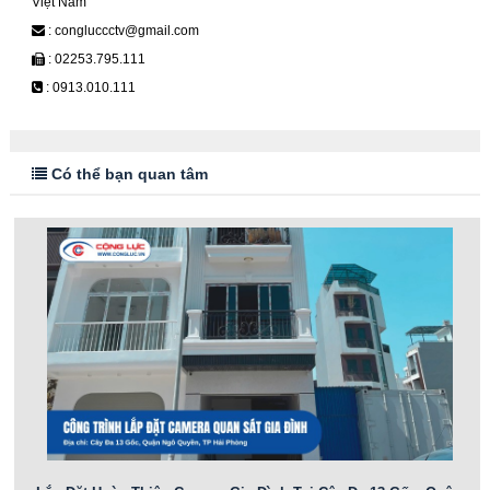
Việt Nam
: congluccctv@gmail.com
: 02253.795.111
: 0913.010.111
Có thể bạn quan tâm