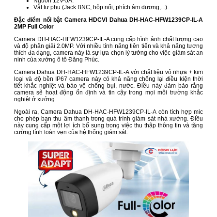
Nguồn 12V-5A.
Vật tư phụ (Jack BNC, hộp nối, phích âm dương,...).
Đặc điểm nổi bật Camera HDCVI Dahua DH-HAC-HFW1239CP-IL-A
2MP Full Color
Camera DH-HAC-HFW1239CP-IL-A cung cấp hình ảnh chất lượng cao
và độ phân giải 2.0MP. Với nhiều tính năng tiên tiến và khả năng tương
thích đa dạng, camera này là sự lựa chọn lý tưởng cho việc giám sát an
ninh của xưởng ô tô Đăng Phúc.
Camera Dahua DH-HAC-HFW1239CP-IL-A với chất liệu vỏ nhựa + kim
loại và độ bền IP67 camera này có khả năng chống lại điều kiện thời
tiết khắc nghiệt và bảo vệ chống bụi, nước. Điều này đảm bảo rằng
camera sẽ hoạt động ổn định và tin cậy trong mọi môi trường khắc
nghiệt ở xưởng.
Ngoài ra, Camera Dahua DH-HAC-HFW1239CP-IL-A còn tích hợp mic
cho phép bạn thu âm thanh trong quá trình giám sát nhà xưởng. Điều
này cung cấp một lợi ích bổ sung trong việc thu thập thông tin và tăng
cường tính toàn vẹn của hệ thống giám sát.