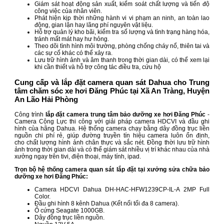
Giám sát hoạt động sản xuất, kiểm soát chất lượng và tiến độ
công việc của nhân viên.
Phát hiện kịp thời những hành vi vi phạm an ninh, an toàn lao
động, gian lận hay lãng phí nguyên vật liệu.
Hỗ trợ quản lý kho bãi, kiểm tra số lượng và tình trạng hàng hóa,
tránh mất mát hay hư hỏng.
Theo dõi tình hình môi trường, phòng chống cháy nổ, thiên tai và
các sự cố khác có thể xảy ra.
Lưu trữ hình ảnh và âm thanh trong thời gian dài, có thể xem lại
khi cần thiết và hỗ trợ công tác điều tra, cứu hộ
Cung cấp và lắp đặt camera quan sát Dahua cho Trung
tâm chăm sóc xe hơi Đăng Phúc tại Xã An Tràng, Huyện
An Lão Hải Phòng
Công trình
lắp đặt camera trung tâm bảo dưỡng xe hơi Đăng Phúc
-
Camera Cộng Lực thi công với giải pháp camera HDCVI và đầu ghi
hình của hãng Dahua. Hệ thống camera chạy bằng dây đồng trục liền
nguồn chi phí rẻ, giúp đường truyền tín hiệu camera luôn ổn định,
cho chất lượng hình ảnh chân thực và sắc nét. Đồng thời lưu trữ hình
ảnh trong thời gian dài và có thể giám sát nhiều vị trí khác nhau của nhà
xưởng ngay trên tivi, điện thoại, máy tính, ipad.
Trọn bộ hệ thống camera quan sát lắp đặt tại xưởng sửa chữa bảo
dưỡng xe hơi Đăng Phúc:
Camera HDCVI Dahua DH-HAC-HFW1239CP-IL-A 2MP Full
Color.
Đầu ghi hình 8 kênh Dahua (Kết nối tối đa 8 camera).
Ổ cứng Seagate 1000GB.
Dây đồng trục liền nguồn.