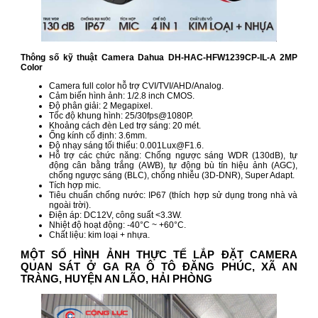
Thông số kỹ thuật Camera Dahua DH-HAC-HFW1239CP-IL-A 2MP
Color
Camera full color hỗ trợ CVI/TVI/AHD/Analog.
Cảm biến hình ảnh: 1/2.8 inch CMOS.
Độ phân giải: 2 Megapixel.
Tốc độ khung hình: 25/30fps@1080P.
Khoảng cách đèn Led trợ sáng: 20 mét.
Ống kính cố định: 3.6mm.
Độ nhạy sáng tối thiểu: 0.001Lux@F1.6.
Hỗ trợ các chức năng: Chống ngược sáng WDR (130dB), tự
động cân bằng trắng (AWB), tự động bù tín hiệu ảnh (AGC),
chống ngược sáng (BLC), chống nhiễu (3D-DNR), Super Adapt.
Tích hợp mic.
Tiêu chuẩn chống nước: IP67 (thích hợp sử dụng trong nhà và
ngoài trời).
Điện áp: DC12V, công suất <3.3W.
Nhiệt độ hoạt động: -40°C ~ +60°C.
Chất liệu: kim loại + nhựa.
MỘT SỐ HÌNH ẢNH THỰC TẾ LẮP ĐẶT CAMERA
QUAN SÁT Ở GA RA Ô TÔ ĐĂNG PHÚC, XÃ AN
TRÀNG, HUYỆN AN LÃO, HẢI PHÒNG