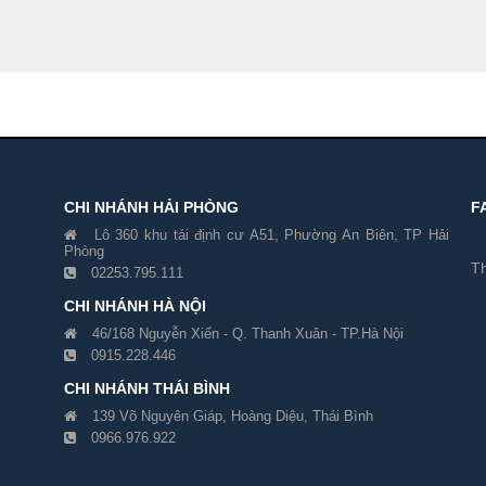
CHI NHÁNH HẢI PHÒNG
F
Lô 360 khu tái định cư A51, Phường An Biên, TP Hải
Phòng
Th
02253.795.111
CHI NHÁNH HÀ NỘI
46/168 Nguyễn Xiển - Q. Thanh Xuân - TP.Hà Nội
0915.228.446
CHI NHÁNH THÁI BÌNH
139 Võ Nguyên Giáp, Hoàng Diệu, Thái Bình
0966.976.922