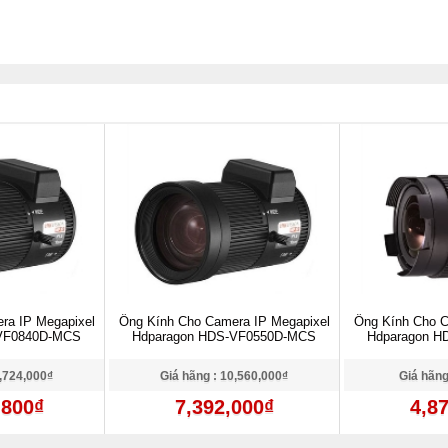
ra IP Megapixel
Ống Kính Cho Camera IP Megapixel
Ống Kính Cho C
-VF0840D-MCS
Hdparagon HDS-VF0550D-MCS
Hdparagon 
4,724,000₫
Giá hãng : 10,560,000₫
Giá hãng
,800₫
7,392,000₫
4,8