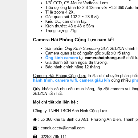
1/3'' CCD, CS-Mount Varifocal Lens.
Tiêu cự ống kính từ 2.8-12mm với F1.3-360 Auto Iri
Tỉ lệ zoom 4.2X.
Góc quan sát 102.2 ~ 23.8 độ.
Kiểu DC, cân chỉnh tay.
Kích thước: 43 x 48 x 56m
Trọng lượng: 71g.
Camera Hải Phòng Cộng Lực cam kết
Sản phẩm
Ống Kính Samsung SLA-2812DN
chính
Camera quan sát có nguồn gốc xuất xứ rõ ràng
Ống kính camera
tại
camerahaiphong.net/
chất l
Giá thành tốt hơn ngoài thị trường.
Bảo hành chính hãng 12 tháng
Camera Hải Phòng Cộng Lực
là địa chỉ chuyên phân phối
hành trình
,
camera wifi
,
camera giấu kín
cùng nhiều
phụ
Qúy khách có nhu cầu mua hàng, lắp đặt camera vui lòng
2812DN
tốt nhất.
Mọi chi tiết xin liên hệ :
Công ty TNHH TBCN Anh Ninh Cộng Lực
: Lô 360 khu tái định cư A51, Phường An Biên, Thành 
: congluccctv@gmail.com
: 02253.795.111