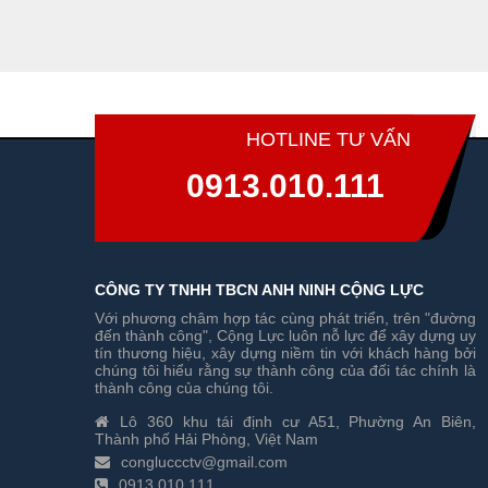
HOTLINE TƯ VẤN
0913.010.111
CÔNG TY TNHH TBCN ANH NINH CỘNG LỰC
Với phương châm hợp tác cùng phát triển, trên "đường
đến thành công", Cộng Lực luôn nỗ lực để xây dựng uy
tín thương hiệu, xây dựng niềm tin với khách hàng bởi
chúng tôi hiểu rằng sự thành công của đối tác chính là
thành công của chúng tôi.
Lô 360 khu tái định cư A51, Phường An Biên,
Thành phố Hải Phòng, Việt Nam
congluccctv@gmail.com
0913.010.111