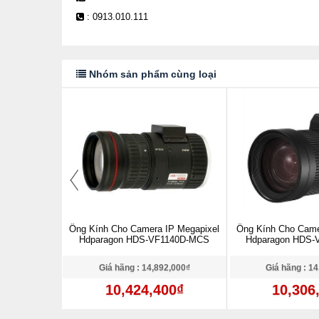
: 0913.010.111
Nhóm sản phẩm cùng loại
IP Megapixel
Ống Kính Cho Camera IP Megapixel
Ống Kính Cho Came
3816D-MCS
Hdparagon HDS-VF1140D-MCS
Hdparagon HDS
0,000₫
Giá hãng : 14,892,000₫
Giá hãng : 1
0₫
10,424,400₫
10,306