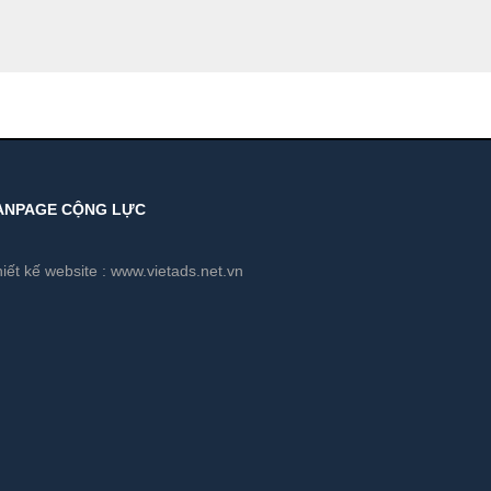
ANPAGE CỘNG LỰC
iết kế website :
www.vietads.net.vn