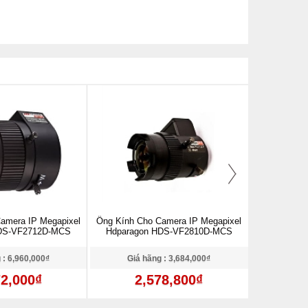
amera IP Megapixel
Ống Kính Cho Camera IP Megapixel
Ống Kính Cam
HDS-VF2712D-MCS
Hdparagon HDS-VF2810D-MCS
8MP
 : 6,960,000₫
Giá hãng : 3,684,000₫
Giá 
72,000₫
2,578,800₫
6