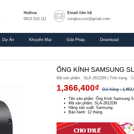
Hotline
Email liên hệ
0913.010.111
congluccctv@gmail.com
Dự Án
Khuyến Mại
Giải Pháp
Download
ỐNG KÍNH SAMSUNG SL
Mã sản phẩm :
SLA-2812DN
|
Tình trạng :
C
1,366,400₫
Giá hãng : 1,952,
Tên sản phẩm: Ống Kính Samsung 
Mã sản phẩm: SLA-2812DN
Hãng sản xuất: Samsung
Bảo hành: 12 tháng