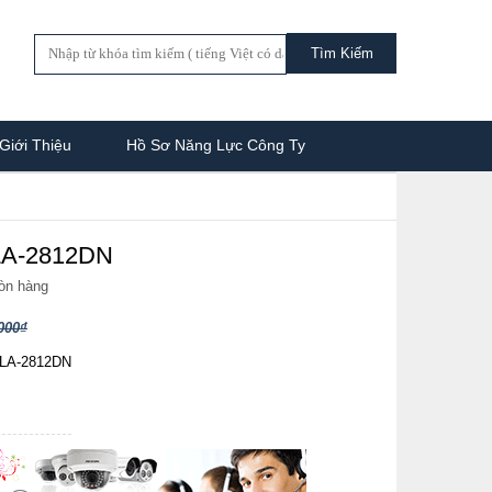
Giới Thiệu
Hồ Sơ Năng Lực Công Ty
A-2812DN
òn hàng
000₫
SLA-2812DN