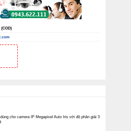
n (COD)
l.com
dùng cho camera IP Megapixel Auto Iris với độ phân giải 3
g.