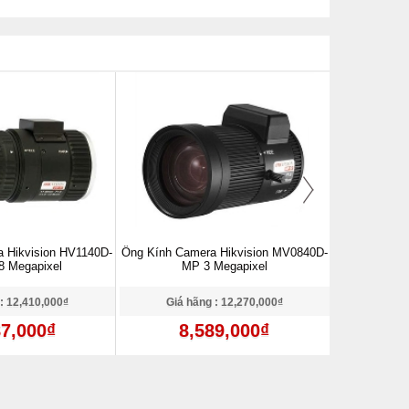
 Hikvision HV1140D-
Ống Kính Camera Hikvision MV0840D-
Ống Kính Cam
8 Megapixel
MP 3 Megapixel
MPI
: 12,410,000₫
Giá hãng : 12,270,000₫
Giá 
87,000₫
8,589,000₫
6