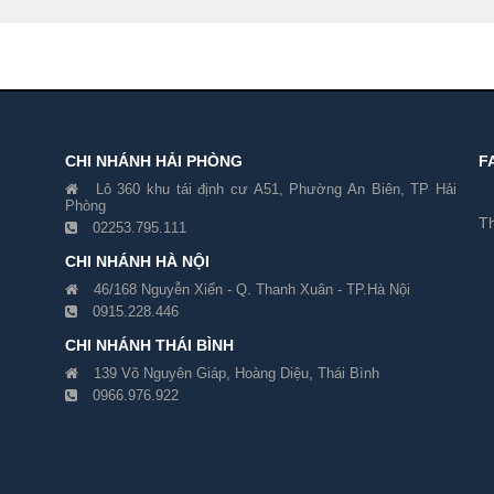
CHI NHÁNH HẢI PHÒNG
F
Lô 360 khu tái định cư A51, Phường An Biên, TP Hải
Phòng
Th
02253.795.111
CHI NHÁNH HÀ NỘI
46/168 Nguyễn Xiển - Q. Thanh Xuân - TP.Hà Nội
0915.228.446
CHI NHÁNH THÁI BÌNH
139 Võ Nguyên Giáp, Hoàng Diệu, Thái Bình
0966.976.922