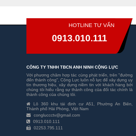
HOTLINE TƯ VẤN
0913.010.111
CÔNG TY TNHH TBCN ANH NINH CỘNG LỰC
Với phương châm hợp tác cùng phát triển, trên "đường
đến thành công", Cộng Lực luôn nỗ lực để xây dựng uy
tín thương hiệu, xây dựng niềm tin với khách hàng bởi
chúng tôi hiểu rằng sự thành công của đối tác chính là
thành công của chúng tôi.
Lô 360 khu tái định cư A51, Phường An Biên,
Thành phố Hải Phòng, Việt Nam
congluccctv@gmail.com
0913.010.111
02253.795.111