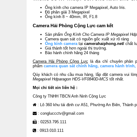
Ống kính cho camera IP Megapixel, Auto Iris.
Độ phân giải 3 Megapixel
Ống kính 8 ~ 40mm, IR, F1.8
Camera Hải Phòng Cộng Lực cam kết
Sản phẩm
Ống Kính Cho Camera IP Megapixel H
Camera quan sát có nguồn gốc xuất xứ rõ ràng
Ống kính camera
tại
camerahaiphong.net/
chất l
Giá thành tốt hơn ngoài thị trường.
Bảo hành chính hãng 24 tháng
Camera Hải Phòng Cộng Lực
là địa chỉ chuyên phân p
phẩm
camera quan sát chính hãng
,
camera hành trình
,
Qúy khách có nhu cầu mua hàng, lắp đặt camera vui lòng
Megapixel Hdparagon HDS-VF0840D-MCS
tốt nhất.
Mọi chi tiết xin liên hệ :
Công ty TNHH TBCN Anh Ninh Cộng Lực
: Lô 360 khu tái định cư A51, Phường An Biên, Thành 
: congluccctv@gmail.com
: 02253.795.111
: 0913.010.111