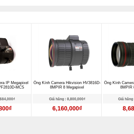
ra IP Megapixel
Ống Kính Camera Hikvision HV3816D-
Ống Kính Camera
-VF2810D-MCS
8MPIR 8 Megapixel
8MPIR 
,684,000₫
Giá hãng : 8,800,000₫
Giá hãng 
800₫
6,160,000₫
8,6