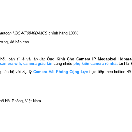
dparagon HDS-VF0840D-MCS
chính hãng 100%.
ượng, độ bền cao.
hối, bán sỉ lẻ và lắp đặt
Ống Kính Cho Camera IP Megapixel Hdpa
camera wifi
,
camera giấu kín
cùng nhiều
phụ kiện camera rẻ nhất
tại Hải 
 liên hệ với đại lý
Camera Hải Phòng Cộng Lực
trực tiếp theo hotline 
phố Hải Phòng, Việt Nam