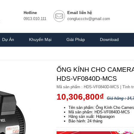
Hotline
Email liên hệ
0913.010.111
congluccctv@gmail.com
Dự Án
Khuyến Mại
Giải Pháp
Download
ỐNG KÍNH CHO CAMERA
HDS-VF0840D-MCS
Mã sản phẩm :
HDS-VF0840D-MCS
|
Tình t
10,306,800₫
Giá hãng : 14,
Tên sản phẩm: Ống Kính Cho Camer
Mã sản phẩm: HDS-VF0840D-MCS
Hãng sản xuất: Hdparagon
Bảo hành: 24 tháng