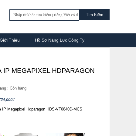
Giới Thiệu
Hồ Sơ Năng Lực Công Ty
 IP MEGAPIXEL HDPARAGON
rạng :
Còn hàng
724,000₫
a IP Megapixel Hdparagon HDS-VF0840D-MCS