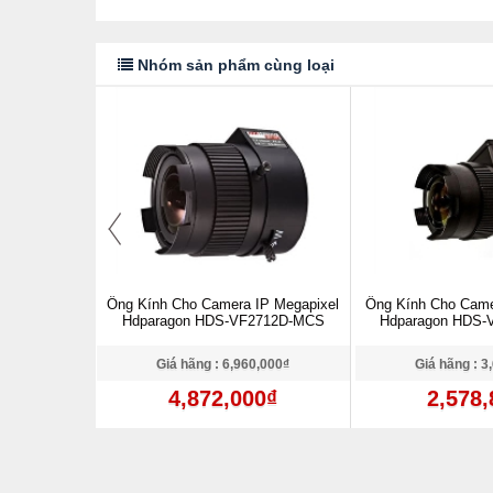
Nhóm sản phẩm cùng loại
IP Megapixel
Ống Kính Cho Camera IP Megapixel
Ống Kính Cho Came
0550D-MCS
Hdparagon HDS-VF2712D-MCS
Hdparagon HDS
0,000₫
Giá hãng : 6,960,000₫
Giá hãng : 3
0₫
4,872,000₫
2,578,