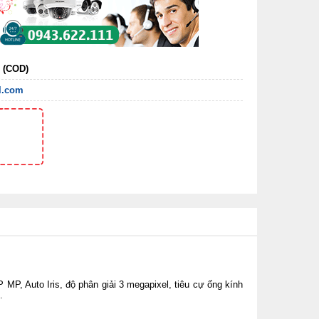
n (COD)
l.com
MP, Auto Iris, độ phân giải 3 megapixel, tiêu cự ống kính
.