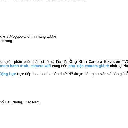
PIR 3 Megapixel
chính hãng 100%.
rõ ràng
chuyên phân phối, bán sỉ lẻ và lắp đặt
Ống Kính Camera Hikvision TV
mera hành trình
,
camera wifi
cùng các
phụ kiện camera giá rẻ
nhất tại Hả
Cộng Lực
trực tiếp theo hotline bên dưới để được hỗ trợ tư vấn và báo giá
Ố
phố Hải Phòng, Việt Nam