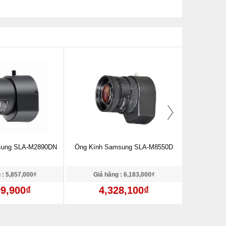
sung SLA-M2890DN
Ống Kính Samsung SLA-M8550D
Ống Kính
 : 5,857,000₫
Giá hãng : 6,183,000₫
Giá 
99,900₫
4,328,100₫
1