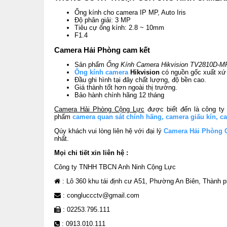
Ống kính cho camera IP MP, Auto Iris
Độ phân giải: 3 MP
Tiêu cự ống kính: 2.8 ~ 10mm
F1.4
Camera Hải Phòng cam kết
Sản phẩm
Ống Kính Camera Hikvision TV2810D-M
Ống kính camera
Hikvision
có nguồn gốc xuất xứ 
Đầu ghi hình tại đây chất lượng, độ bền cao.
Giá thành tốt hơn ngoài thị trường.
Bảo hành chính hãng 12 tháng
Camera Hải Phòng Cộng Lực
được biết đến là công ty 
phẩm
camera quan sát chính hãng
,
camera giấu kín
,
ca
Qúy khách vui lòng liên hệ với đại lý
Camera Hải Phòng 
nhất.
Mọi chi tiết xin liên hệ :
Công ty TNHH TBCN Anh Ninh Cộng Lực
: Lô 360 khu tái định cư A51, Phường An Biên, Thành 
: congluccctv@gmail.com
: 02253.795.111
: 0913.010.111