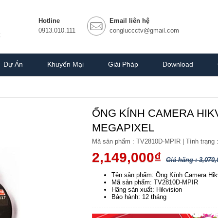
Hotline
Email liên hệ
0913.010.111
congluccctv@gmail.com
Dự Án
Khuyến Mại
Giải Pháp
Download
ỐNG KÍNH CAMERA HIKV
MEGAPIXEL
Mã sản phẩm :
TV2810D-MPIR
|
Tình trạng 
2,149,000₫
Giá hãng : 3,070,
Tên sản phẩm: Ống Kính Camera Hik
Mã sản phẩm: TV2810D-MPIR
Hãng sản xuất: Hikvision
Bảo hành: 12 tháng