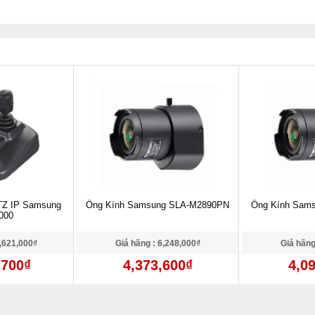
TZ IP Samsung
Ống Kính Samsung SLA-M2890PN
Ống Kính Sam
000
0,621,000₫
Giá hãng : 6,248,000₫
Giá hãng
,700₫
4,373,600₫
4,0