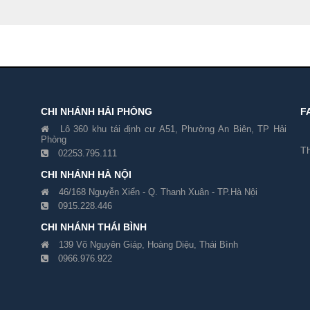
CHI NHÁNH HẢI PHÒNG
F
Lô 360 khu tái định cư A51, Phường An Biên, TP Hải
Phòng
Th
02253.795.111
CHI NHÁNH HÀ NỘI
46/168 Nguyễn Xiển - Q. Thanh Xuân - TP.Hà Nội
0915.228.446
CHI NHÁNH THÁI BÌNH
139 Võ Nguyên Giáp, Hoàng Diệu, Thái Bình
0966.976.922