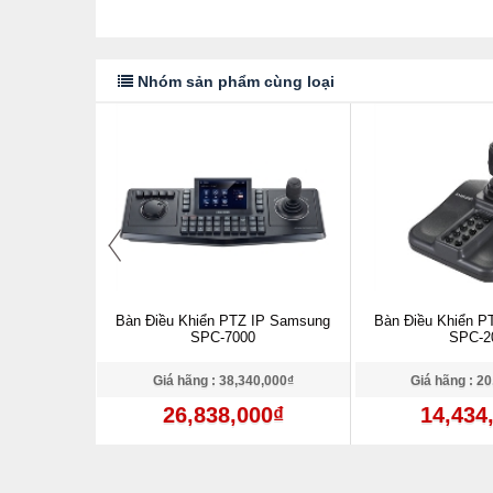
Nhóm sản phẩm cùng loại
Ezviz X3C
Bàn Điều Khiển PTZ IP Samsung
Bàn Điều Khiển P
SPC-7000
SPC-2
,000₫
Giá hãng : 38,340,000₫
Giá hãng : 2
0₫
26,838,000₫
14,434