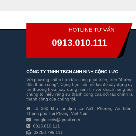
HOTLINE TƯ VẤN
0913.010.111
CÔNG TY TNHH TBCN ANH NINH CỘNG LỰC
Với phương châm hợp tác cùng phát triển, trên "đường
đến thành công", Cộng Lực luôn nỗ lực để xây dựng uy
tín thương hiệu, xây dựng niềm tin với khách hàng bởi
chúng tôi hiểu rằng sự thành công của đối tác chính là
thành công của chúng tôi.
Lô 360 khu tái định cư A51, Phường An Biên,
Thành phố Hải Phòng, Việt Nam
congluccctv@gmail.com
0913.010.111
02253.795.111