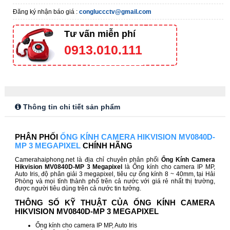
Đăng ký nhận báo giá :
congluccctv@gmail.com
Tư vấn miễn phí
0913.010.111
Thông tin chi tiết sản phẩm
PHÂN PHỐI
ỐNG KÍNH CAMERA HIKVISION MV0840D-
MP 3 MEGAPIXEL
CHÍNH HÃNG
Camerahaiphong.net là địa chỉ chuyên phân phối
Ống Kính Camera
Hikvision MV0840D-MP 3 Megapixel
là Ống kính cho camera IP MP,
Auto Iris, độ phân giải 3 megapixel, tiêu cự ống kính 8 ~ 40mm, tại Hải
Phòng và mọi tỉnh thành phố trên cả nước với giá rẻ nhất thị trường,
được người tiêu dùng trên cả nước tin tưởng.
THÔNG SỐ KỸ THUẬT CỦA ỐNG KÍNH CAMERA
HIKVISION MV0840D-MP
3 MEGAPIXEL
Ống kính cho camera IP MP, Auto Iris