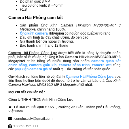
Độ phân giải: 3 MP
Tiêu cự ống kính: 8 ~ 40mm
F1.8
Camera Hải Phòng cam kết
Sản phẩm
Ống Kính Camera Hikvision MV0840D-MP 3
Megapixel
chính hãng 100%.
Ống kính camera
Hikvision
có nguồn gốc xuất xứ rõ ràng
Đầu ghi hình tại đây chất lượng, độ bền cao.
Giá thành tốt hơn ngoài thị trường.
Bảo hành chính hãng 12 tháng
Camera Hải Phòng Cộng Lực
được biết đến là công ty chuyên phân
phối, bán sỉ lẻ và lắp đặt
Ống Kính Camera Hikvision MV0840D-MP 3
Megapixel
chính hãng và nhiều dòng sản phẩm
camera quan sát
chính hãng
,
camera giấu kín
,
camera hành trình
,
camera wifi
cùng
các
phụ kiện camera giá rẻ
nhất tại Hải Phòng và trên toàn quốc.
Qúy khách vui lòng liên hệ với đại lý
Camera Hải Phòng Cộng Lực
trực
tiếp theo hotline bên dưới để được hỗ trợ tư vấn và báo giá
Ống Kính
Camera Hikvision MV0840D-MP 3 Megapixel
tốt nhất.
Mọi chi tiết xin liên hệ :
Công ty TNHH TBCN Anh Ninh Cộng Lực
: Lô 360 khu tái định cư A51, Phường An Biên, Thành phố Hải Phòng,
Việt Nam
: congluccctv@gmail.com
: 02253.795.111