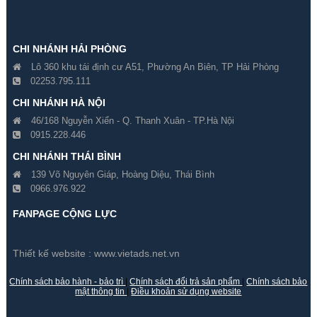
CHI NHÁNH HẢI PHÒNG
Lô 360 khu tái định cư A51, Phường An Biên, TP Hải Phòng
02253.795.111
CHI NHÁNH HÀ NỘI
46/168 Nguyễn Xiển - Q. Thanh Xuân - TP.Hà Nội
0915.228.446
Ống Kính Samsung SLA-
Ống Kính Samsung SLA-
CHI NHÁNH THÁI BÌNH
M2890DN
M8550D
139 Võ Nguyên Giáp, Hoàng Diệu, Thái Bình
0966.976.922
Gía hãng : 5,857,000₫
Gía hãng : 6,183,000₫
4,099,900₫
4,328,100₫
FANPAGE CỘNG LỰC
Thiết kế website :
www.vietads.net.vn
Chính sách bảo hành - bảo trì
|
Chính sách đổi trả sản phẩm
|
Chính sách bảo
mật thông tin
|
Điều khoản sử dụng website