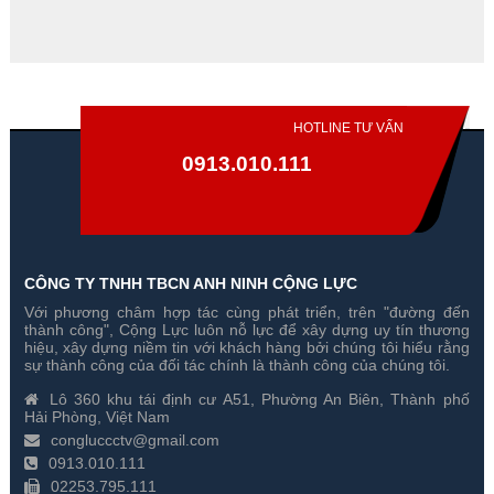
HOTLINE TƯ VẤN
0913.010.111
CÔNG TY TNHH TBCN ANH NINH CỘNG LỰC
Với phương châm hợp tác cùng phát triển, trên "đường đến
Bàn Điều Khiển PTZ IP
Ống Kính Samsung SLA-
thành công", Cộng Lực luôn nỗ lực để xây dựng uy tín thương
Samsung SPC-2000
M2890PN
hiệu, xây dựng niềm tin với khách hàng bởi chúng tôi hiểu rằng
sự thành công của đối tác chính là thành công của chúng tôi.
Gía hãng : 20,621,000₫
Gía hãng : 6,248,000₫
Lô 360 khu tái định cư A51, Phường An Biên, Thành phố
14,434,700₫
4,373,600₫
Hải Phòng, Việt Nam
congluccctv@gmail.com
0913.010.111
02253.795.111