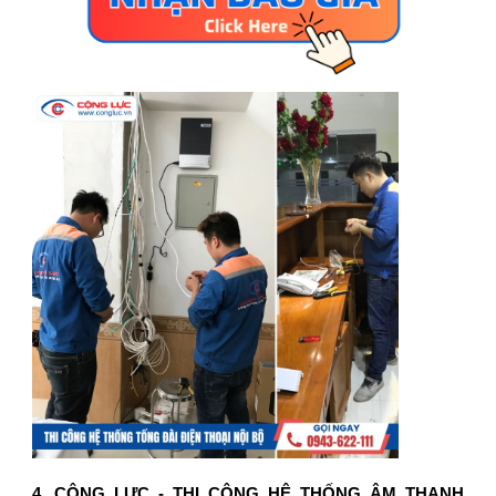
4. CỘNG LỰC - THI CÔNG HỆ THỐNG ÂM THANH