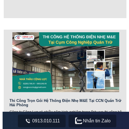
Thi Công Trọn Gói Hệ Thống Điện Nhẹ M&E Tại CCN Quán Trữ
Hải Phòng
Công ty Cộng Lực có nhiều năm kinh nghiệm trong lĩnh vực thi công hệ
thống điện nhẹ M&E tại Cụm công nghiệp Quán Trữ và các khu công
nghiệp trên toàn quốc. Các công trình điện nhẹ, mạng LAN-Wifi,
0913.010.111
Nhắn tin Zalo
camera, tổng đài, âm thanh, báo động,...Với đội ngũ thợ chuyên nghiệp,
trang thiết bị đầy đủ và hiện đại cùng với giải pháp công nghệ tiên tiến