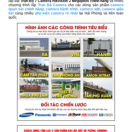
lắp đặt
Trọn Bộ 7 Camera Hikvision 2 Megapixel​ chính hãng
và nhiều
chương trình lắp
Trọn Bộ Camera
cho các dòng sản phẩm
camera
quan sát chính hãng
,
camera hành trình
,
camera wifi
,
camera giấu
kín
cùng nhiều
phụ kiện camera rẻ nhất
tại Hải Phòng và trên toàn
quốc.