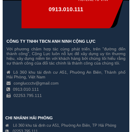
0913.010.111
CÔNG TY TNHH TBCN ANH NINH CỘNG LỰC
Với phương châm hợp tác cùng phát triển, trên "đường đến
Trọn Bộ 4 Camera Hikvision 2
Trọn Bộ 3 Camera Hikvision 2
thành công", Cộng Lực luôn nỗ lực để xây dựng uy tín thương
Megapixel
Megapixel
hiệu, xây dựng niềm tin với khách hàng bởi chúng tôi hiểu rằng
sự thành công của đối tác chính là thành công của chúng tôi.
Gía hãng : ₫
Gía hãng : ₫
Lô 360 khu tái định cư A51, Phường An Biên, Thành phố
7,450,000₫
6,450,000₫
Hải Phòng, Việt Nam
congluccctv@gmail.com
0913.010.111
02253.795.111
CHI NHÁNH HẢI PHÒNG
Lô 360 khu tái định cư A51, Phường An Biên, TP Hải Phòng
02253.795.111