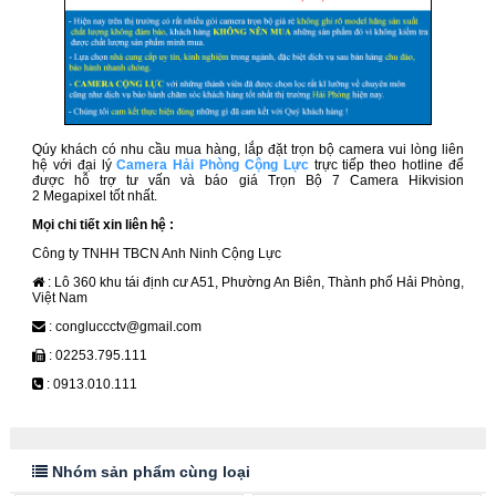
Qúy khách có nhu cầu mua hàng, lắp đặt trọn bộ camera vui lòng liên
hệ với đại lý
Camera Hải Phòng Cộng Lực
trực tiếp theo hotline để
được hỗ trợ tư vấn và báo giá Trọn Bộ 7 Camera Hikvision
2 Megapixel
tốt nhất.
Mọi chi tiết xin liên hệ :
Công ty TNHH TBCN Anh Ninh Cộng Lực
: Lô 360 khu tái định cư A51, Phường An Biên, Thành phố Hải Phòng,
Việt Nam
: congluccctv@gmail.com
: 02253.795.111
: 0913.010.111
Nhóm sản phẩm cùng loại