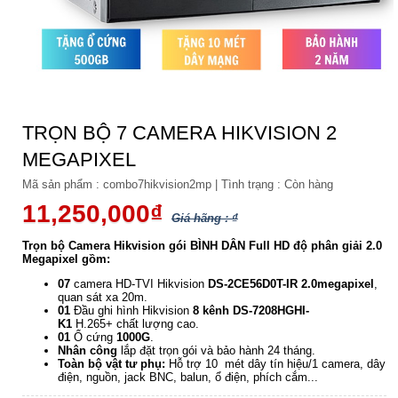
TRỌN BỘ 7 CAMERA HIKVISION 2
MEGAPIXEL
Mã sản phẩm :
combo7hikvision2mp
|
Tình trạng :
Còn hàng
11,250,000₫
Giá hãng : ₫
Trọn bộ Camera Hikvision gói BÌNH DÂN Full HD độ phân giải 2.0
Megapixel gồm:
07
camera HD-TVI Hikvision
DS-2CE56D0T-IR
2.0megapixel
,
quan sát xa 20m.
01
Đầu ghi hình Hikvision
8 kênh DS-7208HGHI-
K1
H.265+ chất lượng cao.
01
Ổ cứng
1000G
.
Nhân công
lắp đặt trọn gói và bảo hành 24 tháng.
Toàn bộ vật tư phụ:
Hỗ trợ 10 mét dây tín hiệu/1 camera, dây
điện, nguồn, jack BNC, balun, ổ điện, phích cắm...