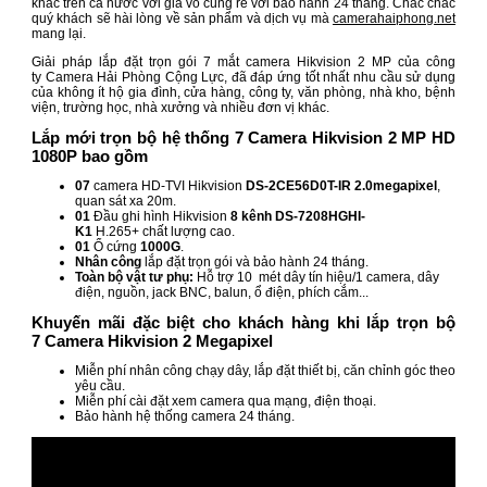
khác trên cả nước với giá vô cùng rẻ với bảo hành 24 tháng. Chắc chắc
quý khách sẽ hài lòng về sản phẩm và dịch vụ mà
camerahaiphong.net
mang lại.
Giải pháp lắp đặt trọn gói 7 mắt camera Hikvision 2 MP của công
ty Camera Hải Phòng Cộng Lực, đã đáp ứng tốt nhất nhu cầu sử dụng
của không ít hộ gia đình, cửa hàng, công ty, văn phòng, nhà kho, bệnh
viện, trường học, nhà xưởng và nhiều đơn vị khác.
Lắp mới trọn bộ hệ thống 7 Camera Hikvision 2 MP HD
1080P bao gồm
07
camera HD-TVI Hikvision
DS-2CE56D0T-IR
2.0megapixel
,
quan sát xa 20m.
01
Đầu ghi hình Hikvision
8 kênh DS-7208HGHI-
K1
H.265+ chất lượng cao.
01
Ổ cứng
1000G
.
Nhân công
lắp đặt trọn gói và bảo hành 24 tháng.
Toàn bộ vật tư phụ:
Hỗ trợ 10 mét dây tín hiệu/1 camera, dây
điện, nguồn, jack BNC, balun, ổ điện, phích cắm...
Khuyến mãi đặc biệt cho khách hàng khi lắp trọn bộ
7 Camera Hikvision 2 Megapixel
Miễn phí nhân công chạy dây, lắp đặt thiết bị, căn chỉnh góc theo
yêu cầu.
Miễn phí cài đặt xem camera qua mạng, điện thoại.
Bảo hành hệ thống camera 24 tháng.