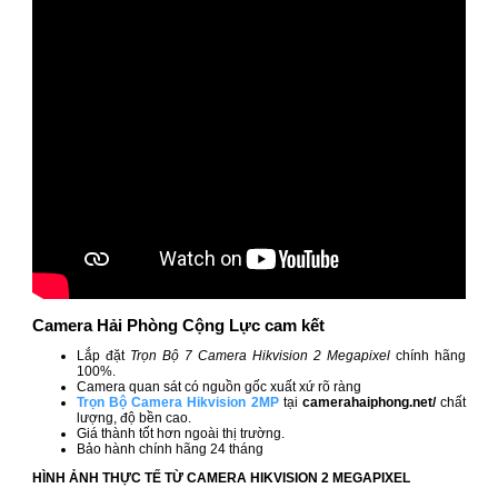
Camera Hải Phòng Cộng Lực cam kết
Lắp đặt
Trọn Bộ 7 Camera Hikvision 2 Megapixel
chính hãng
100%.
Camera quan sát có nguồn gốc xuất xứ rõ ràng
Trọn Bộ Camera Hikvision 2MP
tại
camerahaiphong.net/
chất
lượng, độ bền cao.
Giá thành tốt hơn ngoài thị trường.
Bảo hành chính hãng 24 tháng
HÌNH ẢNH THỰC TẾ TỪ CAMERA HIKVISION 2 MEGAPIXEL