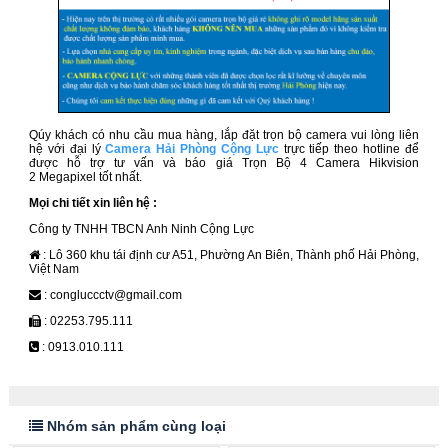
Qúy khách có nhu cầu mua hàng, lắp đặt trọn bộ camera vui lòng liên
hệ với đại lý
Camera Hải Phòng Cộng Lực
trực tiếp theo hotline để
được hỗ trợ tư vấn và báo giá Trọn Bộ 4 Camera Hikvision
2 Megapixel
tốt nhất.
Mọi chi tiết xin liên hệ :
Công ty TNHH TBCN Anh Ninh Cộng Lực
: Lô 360 khu tái định cư A51, Phường An Biên, Thành phố Hải Phòng,
Việt Nam
: congluccctv@gmail.com
: 02253.795.111
: 0913.010.111
Nhóm sản phẩm cùng loại