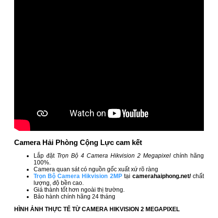
Camera Hải Phòng Cộng Lực cam kết
Lắp đặt
Trọn Bộ 4 Camera Hikvision 2 Megapixel
chính hãng
100%.
Camera quan sát có nguồn gốc xuất xứ rõ ràng
Trọn Bộ Camera Hikvision 2MP
tại
camerahaiphong.net/
chất
lượng, độ bền cao.
Giá thành tốt hơn ngoài thị trường.
Bảo hành chính hãng 24 tháng
HÌNH ẢNH THỰC TẾ TỪ CAMERA HIKVISION 2 MEGAPIXEL