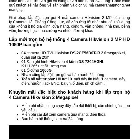
khác trên cả nước với giá vô cùng rẻ với bảo hành 24 tháng. Chắc chắc
quý khách sẽ hài lòng về sản phẩm và dịch vụ mà
camerahaiphong.net
mang lại.
Giải pháp lắp đặt trọn gói 4 mắt camera Hikvision 2 MP của công
ty Camera Hải Phòng Cộng Lực, đã đáp ứng tốt nhất nhu cầu sử dụng
của không ít hộ gia đình, cửa hàng, công ty, văn phòng, nhà kho, bệnh
viện, trường học, nhà xưởng và nhiều đơn vị khác.
Lắp mới trọn bộ hệ thống 4 Camera Hikvision 2 MP HD
1080P bao gồm
04
camera HD-TVI Hikvision
DS-2CE56D0T-IR
2.0megapixel
,
quan sát xa 20m.
01
Đầu ghi hình Hikvision
4 kênh DS-7204HGHI-
K1
H.265+ chất lượng cao.
01
Ổ cứng
1000G
.
Nhân công
lắp đặt trọn gói và bảo hành 24 tháng.
Toàn bộ vật tư phụ:
Hỗ trợ 10 mét dây tín hiệu/1 camera, dây
điện, nguồn, jack BNC, balun, ổ điện, phích cắm...
Khuyến mãi đặc biệt cho khách hàng khi lắp trọn bộ
4 Camera Hikvision 2 Megapixel
Miễn phí nhân công chạy dây, lắp đặt thiết bị, căn chỉnh góc theo
yêu cầu.
Miễn phí cài đặt xem camera qua mạng, điện thoại.
Bảo hành hệ thống camera 24 tháng.