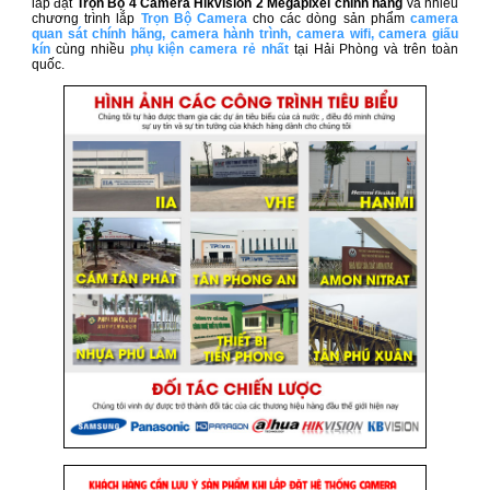
lắp đặt
Trọn Bộ 4 Camera Hikvision 2 Megapixel​ chính hãng
và nhiều
chương trình lắp
Trọn Bộ Camera
cho các dòng sản phẩm
camera
quan sát chính hãng
,
camera hành trình
,
camera wifi
,
camera giấu
kín
cùng nhiều
phụ kiện camera rẻ nhất
tại Hải Phòng và trên toàn
quốc.