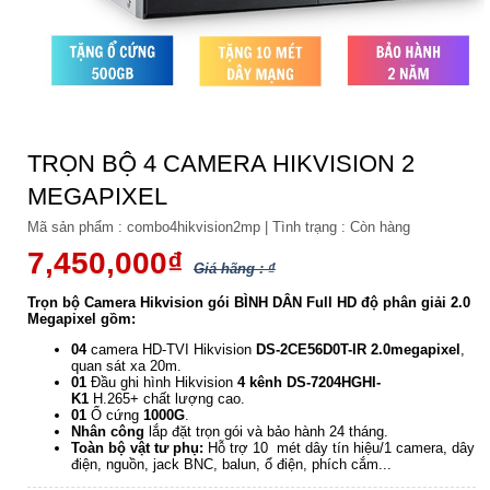
TRỌN BỘ 4 CAMERA HIKVISION 2
MEGAPIXEL
Mã sản phẩm :
combo4hikvision2mp
|
Tình trạng :
Còn hàng
7,450,000₫
Giá hãng : ₫
Trọn bộ Camera Hikvision gói BÌNH DÂN Full HD độ phân giải 2.0
Megapixel gồm:
04
camera HD-TVI Hikvision
DS-2CE56D0T-IR
2.0megapixel
,
quan sát xa 20m.
01
Đầu ghi hình Hikvision
4 kênh DS-7204HGHI-
K1
H.265+ chất lượng cao.
01
Ổ cứng
1000G
.
Nhân công
lắp đặt trọn gói và bảo hành 24 tháng.
Toàn bộ vật tư phụ:
Hỗ trợ 10 mét dây tín hiệu/1 camera, dây
điện, nguồn, jack BNC, balun, ổ điện, phích cắm...