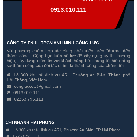
0913.010.111
CÔNG TY TNHH TBCN ANH NINH CỘNG LỰC
Với phương châm hợp tác cùng phát triển, trên "đường đến
Trọn Bộ 3 Camera Hikvision 5
Trọn Bộ 4 Camera Hikvision 5
thành công", Cộng Lực luôn nỗ lực để xây dựng uy tín thương
Megapixel
Megapixel
hiệu, xây dựng niềm tin với khách hàng bởi chúng tôi hiểu rằng
sự thành công của đối tác chính là thành công của chúng tôi.
Gía hãng : ₫
Gía hãng : ₫
Lô 360 khu tái định cư A51, Phường An Biên, Thành phố
₫
₫
Hải Phòng, Việt Nam
congluccctv@gmail.com
0913.010.111
02253.795.111
CHI NHÁNH HẢI PHÒNG
Lô 360 khu tái định cư A51, Phường An Biên, TP Hải Phòng
02253.795.111