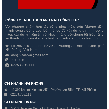
CÔNG TY TNHH TBCN ANH NINH CỘNG LỰC
Với phương châm hợp tác cùng phát triển, trên "đường đến
Trọn Bộ 4 Camera Hikvision 3
Trọn Bộ 5 Camera Hikvision 3
thành công", Cộng Lực luôn nỗ lực để xây dựng uy tín thương
Megapixel
Megapixel
hiệu, xây dựng niềm tin với khách hàng bởi chúng tôi hiểu rằng
sự thành công của đối tác chính là thành công của chúng tôi.
Gía hãng : ₫
Gía hãng : ₫
Lô 360 khu tái định cư A51, Phường An Biên, Thành phố
₫
₫
Hải Phòng, Việt Nam
congluccctv@gmail.com
0913.010.111
02253.795.111
CHI NHÁNH HẢI PHÒNG
Lô 360 khu tái định cư A51, Phường An Biên, TP Hải Phòng
02253.795.111
CHI NHÁNH HÀ NỘI
46/168 Nguyễn Xiển - Q. Thanh Xuân - TP.Hà Nội