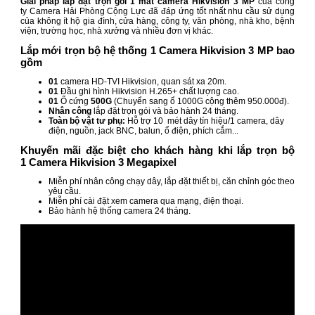
Giải pháp lắp đặt trọn gói 1 mắt camera Hikvision 3 MP
của công
ty Camera Hải Phòng Cộng Lực đã đáp ứng tốt nhất nhu cầu sử dụng
của không ít hộ gia đình, cửa hàng, công ty, văn phòng, nhà kho, bệnh
viện, trường học, nhà xưởng và nhiều đơn vị khác.
Lắp mới trọn bộ hệ thống 1 Camera Hikvision 3 MP bao
gồm
01
camera HD-TVI Hikvision, quan sát xa 20m.
01
Đầu ghi hình Hikvision H.265+ chất lượng cao.
01
Ổ cứng
500G
(Chuyển sang ổ 1000G cộng thêm 950.000đ).
Nhân công
lắp đặt trọn gói và bảo hành 24 tháng.
Toàn bộ vật tư phụ:
Hỗ trợ 10 mét dây tín hiệu/1 camera, dây
điện, nguồn, jack BNC, balun, ổ điện, phích cắm...
Khuyến mãi đặc biệt cho khách hàng khi lắp trọn bộ
1 Camera Hikvision 3 Megapixel
Miễn phí nhân công chạy dây, lắp đặt thiết bị, căn chỉnh góc theo
yêu cầu.
Miễn phí cài đặt xem camera qua mạng, điện thoại.
Bảo hành hệ thống camera 24 tháng.