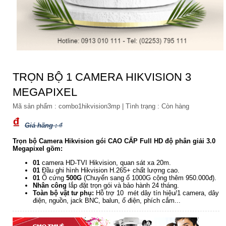
TRỌN BỘ 1 CAMERA HIKVISION 3
MEGAPIXEL
Mã sản phẩm :
combo1hikvision3mp
|
Tình trạng :
Còn hàng
₫
Giá hãng : ₫
Trọn bộ Camera Hikvision gói CAO CẤP Full HD độ phân giải 3.0
Megapixel gồm:
01
camera HD-TVI Hikvision, quan sát xa 20m.
01
Đầu ghi hình Hikvision H.265+ chất lượng cao.
01
Ổ cứng
500G
(Chuyển sang ổ 1000G cộng thêm 950.000đ).
Nhân công
lắp đặt trọn gói và bảo hành 24 tháng.
Toàn bộ vật tư phụ:
Hỗ trợ 10 mét dây tín hiệu/1 camera, dây
điện, nguồn, jack BNC, balun, ổ điện, phích cắm...