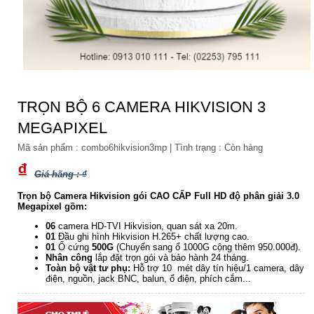
TRỌN BỘ 6 CAMERA HIKVISION 3
MEGAPIXEL
Mã sản phẩm :
combo6hikvision3mp
|
Tình trạng :
Còn hàng
₫
Giá hãng : ₫
Trọn bộ Camera Hikvision gói CAO CẤP Full HD độ phân giải 3.0
Megapixel gồm:
06
camera HD-TVI Hikvision, quan sát xa 20m.
01
Đầu ghi hình Hikvision
H.265+ chất lượng cao.
01
Ổ cứng
500G
(Chuyển sang ổ 1000G cộng thêm 950.000đ).
Nhân công
lắp đặt trọn gói và bảo hành 24 tháng.
Toàn bộ vật tư phụ:
Hỗ trợ 10 mét dây tín hiệu/1 camera, dây
điện, nguồn, jack BNC, balun, ổ điện, phích cắm...