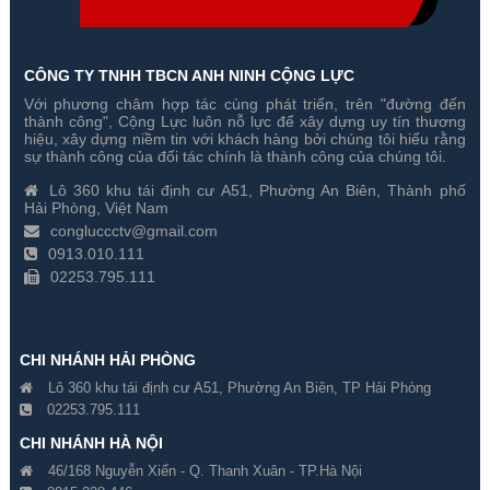
CÔNG TY TNHH TBCN ANH NINH CỘNG LỰC
Với phương châm hợp tác cùng phát triển, trên "đường đến
Trọn Bộ 3 Camera Hikvision 5
Trọn Bộ 4 Camera Hikvision 5
thành công", Cộng Lực luôn nỗ lực để xây dựng uy tín thương
Megapixel
Megapixel
hiệu, xây dựng niềm tin với khách hàng bởi chúng tôi hiểu rằng
sự thành công của đối tác chính là thành công của chúng tôi.
Gía hãng : ₫
Gía hãng : ₫
Lô 360 khu tái định cư A51, Phường An Biên, Thành phố
₫
₫
Hải Phòng, Việt Nam
congluccctv@gmail.com
0913.010.111
02253.795.111
CHI NHÁNH HẢI PHÒNG
Lô 360 khu tái định cư A51, Phường An Biên, TP Hải Phòng
02253.795.111
CHI NHÁNH HÀ NỘI
46/168 Nguyễn Xiển - Q. Thanh Xuân - TP.Hà Nội