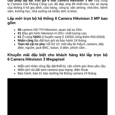
Giải pháp lắp đặt trọn gói 6 mắt camera Hikvision 3 MP
của công
ty Camera Hải Phòng Cộng Lực đã đáp ứng tốt nhất nhu cầu sử dụng
của không ít hộ gia đình, cửa hàng, công ty, văn phòng, nhà kho, bệnh
viện, trường học, nhà xưởng và nhiều đơn vị khác.
Lắp mới trọn bộ hệ thống 6 Camera Hikvision 3 MP bao
gồm
06
camera HD-TVI Hikvision, quan sát xa 20m.
01
Đầu ghi hình Hikvision
H.265+ chất lượng cao.
01
Ổ cứng
500G
(Chuyển sang ổ 1000G cộng thêm 950.000đ).
Nhân công
lắp đặt trọn gói và bảo hành 24 tháng.
Toàn bộ vật tư phụ:
Hỗ trợ 10 mét dây tín hiệu/1 camera, dây
điện, nguồn, jack BNC, balun, ổ điện, phích cắm...
Khuyến mãi đặc biệt cho khách hàng khi lắp trọn bộ
6 Camera Hikvision 3 Megapixel
Miễn phí nhân công lắp đặt thiết bị, căn chỉnh góc theo yêu cầu.
Miễn phí cài đặt xem camera qua mạng, điện thoại.
Bảo hành, bảo trì, bảo dưỡng hệ thống camera 24 tháng.