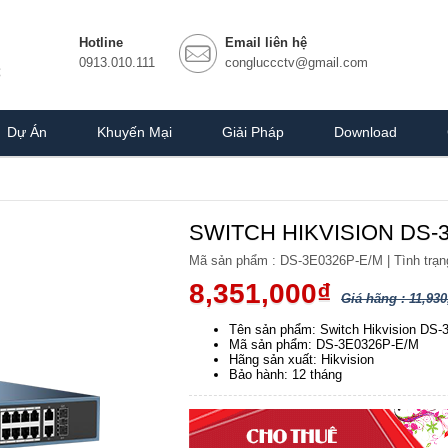
Hotline
Email liên hệ
0913.010.111
congluccctv@gmail.com
Dự Án
Khuyến Mại
Giải Pháp
Download
SWITCH HIKVISION DS-
Mã sản phẩm :
DS-3E0326P-E/M
|
Tình trạn
8,351,000₫
Giá hãng : 11,930
Tên sản phẩm: Switch Hikvision DS
Mã sản phẩm: DS-3E0326P-E/M
Hãng sản xuất: Hikvision
Bảo hành: 12 tháng