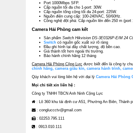
Port 1000Mbps SFP.
Cấp nguồn tối đa cho 1-port: 30W.
Cấp nguồn tổng cộng tối đa 24-port: 225W.
Nguồn điện cung cấp: 100-240VAC, 50/60Hz.
Công nghệ đột phá: Cấp nguồn lên đến 250 m (port 
Camera Hải Phòng cam kết
Sản phẩm
Switch Hikvision DS-3E0326P-E/M 24 
Switch
có nguồn gốc xuất xứ rõ ràng
Đầu ghi hình tại đây chất lượng, độ bền cao.
Giá thành tốt hơn ngoài thị trường.
Bảo hành chính hãng 12 tháng
Camera Hải Phòng Cộng Lực
được biết đến là công ty chu
chính hãng
,
camera giấu kín
,
camera hành trình
,
camer
Qúy khách vui lòng liên hệ với đại lý
Camera Hải Phòng 
Mọi chi tiết xin liên hệ :
Công ty TNHH TBCN Anh Ninh Cộng Lực
: Lô 360 khu tái định cư A51, Phường An Biên, Thành 
: congluccctv@gmail.com
: 02253.795.111
: 0913.010.111