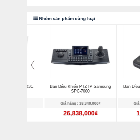
Nhóm sản phẩm cùng loại
Ezviz X3C
Bàn Điều Khiển PTZ IP Samsung
Bàn Điều Khiển P
SPC-7000
SPC-2
,000₫
Giá hãng : 38,340,000₫
Giá hãng : 2
0₫
26,838,000₫
14,434