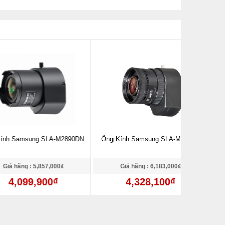
sung SLA-M2890DN
Ống Kính Samsung SLA-M8550D
Ống Kính
 : 5,857,000₫
Giá hãng : 6,183,000₫
Giá 
99,900₫
4,328,100₫
1