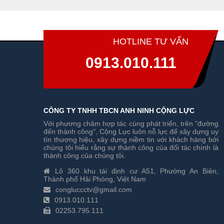
HOTLINE TƯ VẤN
0913.010.111
CÔNG TY TNHH TBCN ANH NINH CỘNG LỰC
Với phương châm hợp tác cùng phát triển, trên "đường
đến thành công", Cộng Lực luôn nỗ lực để xây dựng uy
tín thương hiệu, xây dựng niềm tin với khách hàng bởi
chúng tôi hiểu rằng sự thành công của đối tác chính là
thành công của chúng tôi.
Lô 360 khu tái định cư A51, Phường An Biên,
Thành phố Hải Phòng, Việt Nam
congluccctv@gmail.com
0913.010.111
02253.795.111