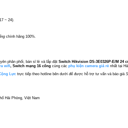
17 ~ 24).
Cổng
chính hãng 100%.
yên phân phối, bán sỉ lẻ và lắp đặt
Switch Hikvision DS-3E0326P-E/M 24 
a wifi
, Switch mạng 16 cổng
cùng các
phụ kiện camera giá rẻ
nhất tại Hả
Cộng Lực
trực tiếp theo hotline bên dưới để được hỗ trợ tư vấn và báo giá
S
phố Hải Phòng, Việt Nam