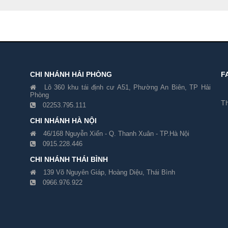
CHI NHÁNH HẢI PHÒNG
F
Lô 360 khu tái định cư A51, Phường An Biên, TP Hải
Phòng
Th
02253.795.111
CHI NHÁNH HÀ NỘI
46/168 Nguyễn Xiển - Q. Thanh Xuân - TP.Hà Nội
0915.228.446
CHI NHÁNH THÁI BÌNH
139 Võ Nguyên Giáp, Hoàng Diệu, Thái Bình
0966.976.922