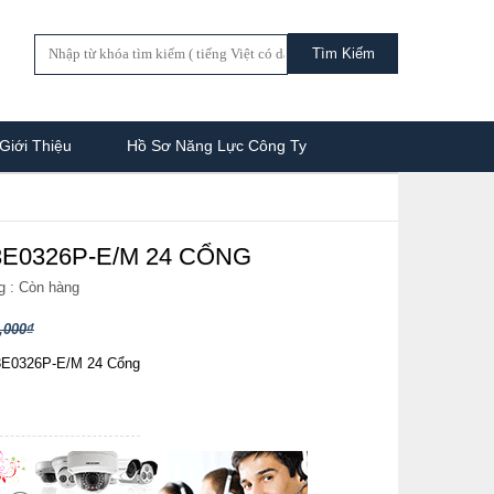
Giới Thiệu
Hồ Sơ Năng Lực Công Ty
3E0326P-E/M 24 CỔNG
g :
Còn hàng
,000₫
-3E0326P-E/M 24 Cổng