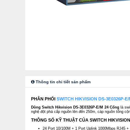
Thông tin chi tiết sản phẩm
PHÂN PHỐI
SWITCH HIKVISION DS-3E0326P-E
Dòng Switch Hikvision DS-3E0326P-E/M 24 Cổng
là sw
nghệ đột phá cấp nguồn lên đến 250m, cáp nguồn tổng cộ
THÔNG SỐ KỸ THUẬT CỦA SWITCH HIKVISION
24 Port 10/100M + 1 Port Uplink 1000Mbps RJ45 +