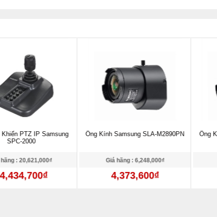
TZ IP Samsung
Ống Kính Samsung SLA-M2890PN
Ống Kính Sam
000
0,621,000₫
Giá hãng : 6,248,000₫
Giá hãng
,700₫
4,373,600₫
4,0