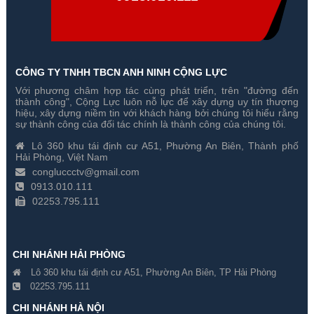
CÔNG TY TNHH TBCN ANH NINH CỘNG LỰC
Với phương châm hợp tác cùng phát triển, trên "đường đến
Đầu ghi hình HD-TVI Hikvision
Đầu ghi hình HD-TVI Hikvision
thành công", Cộng Lực luôn nỗ lực để xây dựng uy tín thương
DS-7616HI-ST 16 kênh
DS-8132HUHI-K8 32 kênh
hiệu, xây dựng niềm tin với khách hàng bởi chúng tôi hiểu rằng
sự thành công của đối tác chính là thành công của chúng tôi.
Gía hãng : 13,720,000₫
Gía hãng : 56,380,000₫
Lô 360 khu tái định cư A51, Phường An Biên, Thành phố
9,606,000₫
39,466,000₫
Hải Phòng, Việt Nam
congluccctv@gmail.com
0913.010.111
02253.795.111
CHI NHÁNH HẢI PHÒNG
Lô 360 khu tái định cư A51, Phường An Biên, TP Hải Phòng
02253.795.111
CHI NHÁNH HÀ NỘI