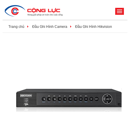
ME
Trang chủ
Đầu Ghi Hình Camera
Đầu Ghi Hình Hikvision