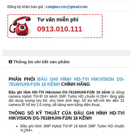
Đăng ký nhận báo giá :
congluccctv@gmail.com
Tư vấn miễn phí
0913.010.111
Thông tin chi tiết sản phẩm
PHÂN PHỐI
ĐẦU GHI HÌNH HD-TVI HIKVISION DS-
7616HUHI-F2/N 16 KÊNH
CHÍNH HÃNG
Đầu ghi hình HD-TVI Hikvision DS-7616HUHI-F2/N 16 kênh
là dòng
camera Hybid TVI-IP 16 kênh 3MP Turbo HD chuẩn H.264+ tăng gấp
đôi dung lượng lưu trữ, cho hình ảnh đẹp, hỗ trợ kết nối lên đến 32
camera IP, hổ trợ 2 ổ cứng, dễ dàng xem bằng điện thoại.
THÔNG SỐ KỸ THUẬT CỦA ĐẦU GHI HÌNH HD-TVI
HIKVISION DS-7616HUHI-F2/N 16 KÊNH
Đầu ghi hình 3MP Hybid TVI-IP 16 kênh 3MP Turbo HD chuẩn
H.264+.