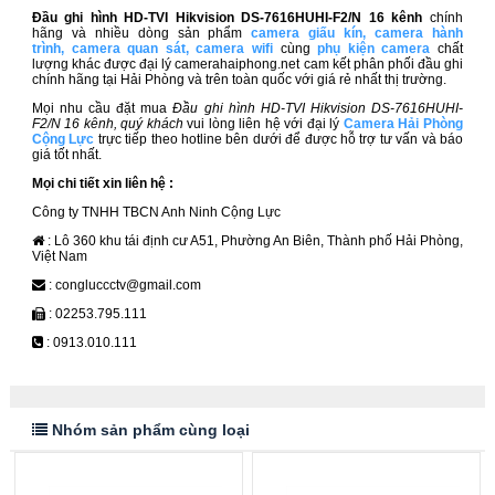
Đầu ghi hình HD-TVI Hikvision DS-7616HUHI-F2/N 16 kênh​
chính
hãng và nhiều dòng sản phẩm
camera giấu kín
,
camera hành
trình
,
camera quan sát
,
camera wifi
cùng
phụ kiện camera
chất
lượng khác được đại lý camerahaiphong.net cam kết phân phối đầu ghi
chính hãng tại Hải Phòng và trên toàn quốc với giá rẻ nhất thị trường.
Mọi nhu cầu đặt mua
Đầu ghi hình HD-TVI Hikvision DS-7616HUHI-
F2/N 16 kênh, quý khách
vui lòng liên hệ với đại lý
Camera Hải Phòng
Cộng Lực
trực tiếp theo hotline bên dưới để được hỗ trợ tư vấn và báo
giá tốt nhất.
Mọi chi tiết xin liên hệ :
Công ty TNHH TBCN Anh Ninh Cộng Lực
: Lô 360 khu tái định cư A51, Phường An Biên, Thành phố Hải Phòng,
Việt Nam
: congluccctv@gmail.com
: 02253.795.111
: 0913.010.111
Nhóm sản phẩm cùng loại