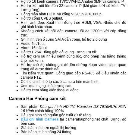
Hỗ trợ 16 kênh camera TVI/CVI/AHD/Analog 3MP và camera IP
Hỗ trợ kết nối lên đến 32 camera IP (khi giảm bớt số kênh TVI
tương ứng).
Cổng màn hình HDMI và cổng VGA :1920X1080p.
Hỗ trợ cổng CVBS output.
Hình ảnh đẹp. Xuất hình đồng thời HDMI, VGA. Nhiều chế độ
ghi hình khác nhau.
Khoảng cách kết nối đến camera: tối đa 1200m với cáp đồng
trục.
Ghi hình trên ổ cứng SATA gắn trong, hổ trợ 2 ổ cứng
Audio 4in/1out.
Alarm 16in/4out
Hỗ trợ H264+ tăng gấp đôi dung lượng lưu trữ.
Hỗ trợ xem lại nhiều kênh cùng lúc, cho phép hai băng thông
cho mỗi kênh.
Hỗ trợ chế độ chống ghi đè lên những đoạn video clips quan
trọng đã được đánh dấu.
Tìm kiếm trực quan. Cổng giao tiếp RS-485 để điều khiển các
camera PTZ.
Có thể chỉnh thứ tự các ô camera trên màn hình.
Xem qua mạng chất lượng cao.
Hổ trợ xem bằng điện thoại di động.
Camera Hải Phòng cam kết
Sản phẩm
Đầu ghi hình HD-TVI Hikvision DS-7616HUHI-F2/N
16 kênh
chính hãng 100%.
Đầu ghi hình có nguồn gốc xuất xứ rõ ràng
Đầu ghi hình Camera
tại camerahaiphong.net chất lượng, độ
bền cao.
Giá thành tốt hơn ngoài thị trường.
Bảo hành chính hãng 24 tháng