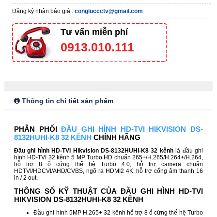
Đăng ký nhận báo giá :
congluccctv@gmail.com
Tư vấn miễn phí
0913.010.111
Thông tin chi tiết sản phẩm
PHÂN PHỐI
ĐẦU GHI HÌNH HD-TVI HIKVISION DS-
8132HUHI-K8 32 KÊNH
CHÍNH HÃNG
Đầu ghi hình HD-TVI Hikvision DS-8132HUHI-K8 32 kênh
là đầu ghi
hình HD-TVI 32 kênh 5 MP Turbo HD chuẩn 265+/H.265/H.264+/H.264,
hỗ trợ 8 ổ cứng thế hệ Turbo 4.0, hỗ trợ camera chuẩn
HDTVI/HDCVI/AHD/CVBS, ngõ ra HDMI2 4K, hỗ trợ cổng âm thanh 16
in / 2 out.
THÔNG SỐ KỸ THUẬT CỦA ĐẦU GHI HÌNH HD-TVI
HIKVISION DS-8132HUHI-K8 32 KÊNH
Đầu ghi hình 5MP H.265+ 32 kênh hỗ trợ 8 ổ cứng thế hệ Turbo