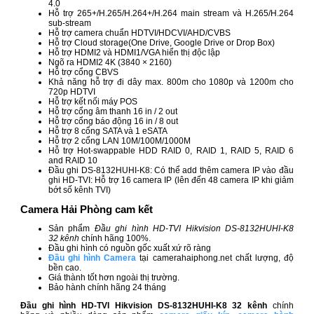
4.0
Hỗ trợ 265+/H.265/H.264+/H.264 main stream và H.265/H.264
sub-stream
Hỗ trợ camera chuẩn HDTVI/HDCVI/AHD/CVBS
Hỗ trợ Cloud storage(One Drive, Google Drive or Drop Box)
Hỗ trợ HDMI2 và HDMI1/VGA hiển thị độc lập
Ngõ ra HDMI2 4K (3840 × 2160)
Hỗ trợ cổng CBVS
Khả năng hỗ trợ đi dây max. 800m cho 1080p và 1200m cho
720p HDTVI
Hỗ trợ kết nối máy POS
Hỗ trợ cổng âm thanh 16 in / 2 out
Hỗ trợ cổng báo động 16 in / 8 out
Hỗ trợ 8 cổng SATA và 1 eSATA
Hỗ trợ 2 cổng LAN 10M/100M/1000M
Hỗ trợ Hot-swappable HDD RAID 0, RAID 1, RAID 5, RAID 6
and RAID 10
Đầu ghi DS-8132HUHI-K8: Có thể add thêm camera IP vào đầu
ghi HD-TVI: Hỗ trợ 16 camera IP (lên đến 48 camera IP khi giảm
bớt số kênh TVI)
Camera Hải Phòng cam kết
Sản phẩm
Đầu ghi hình HD-TVI Hikvision DS-8132HUHI-K8
32 kênh
chính hãng 100%.
Đầu ghi hình có nguồn gốc xuất xứ rõ ràng
Đầu ghi hình Camera
tại camerahaiphong.net chất lượng, độ
bền cao.
Giá thành tốt hơn ngoài thị trường.
Bảo hành chính hãng 24 tháng
Đầu ghi hình HD-TVI Hikvision DS-8132HUHI-K8 32​ kênh
chính