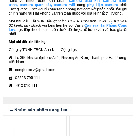
hãng và nhiều dòng sản phẩm
camera giấu kín
,
camera hành
trình
,
camera quan sát
,
camera wifi
cùng
phụ kiện camera
chất
lượng khác được đại lý camerahaiphong.net cam kết phân phối đầu ghi
chính hãng tại Hải Phòng và trên toàn quốc với giá rẻ nhất thị trường.
Mọi nhu cầu đặt mua
Đầu ghi hình HD-TVI Hikvision DS-8132HUHI-K8
32​​ kênh, quý khách
vui lòng liên hệ với đại lý
Camera Hải Phòng Cộng
Lực
trực tiếp theo hotline bên dưới để được hỗ trợ tư vấn và báo giá tốt
nhất.
Mọi chi tiết xin liên hệ :
Công ty TNHH TBCN Anh Ninh Cộng Lực
: Lô 360 khu tái định cư A51, Phường An Biên, Thành phố Hải Phòng,
Việt Nam
: congluccctv@gmail.com
: 02253.795.111
: 0913.010.111
Nhóm sản phẩm cùng loại