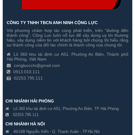
CÔNG TY TNHH TBCN ANH NINH CỘNG LỰC
Với phương châm hợp tác cùng phát triển, trên "đường đến
Đầu ghi hình HD-TVI Hikvision
Đầu ghi hình HD-TVI Hikvision
thành công", Cộng Lực luôn nỗ lực để xây dựng uy tín thương
DS-8124HQHI-K8 24 kênh
DS-7332HUHI-K4 32 kênh
hiệu, xây dựng niềm tin với khách hàng bởi chúng tôi hiểu rằng
sự thành công của đối tác chính là thành công của chúng tôi.
Gía hãng : 35,680,000₫
Gía hãng : 46,180,000₫
Lô 360 khu tái định cư A51, Phường An Biên, Thành phố
24,976,000₫
32,326,000₫
Hải Phòng, Việt Nam
congluccctv@gmail.com
0913.010.111
02253.795.111
CHI NHÁNH HẢI PHÒNG
Lô 360 khu tái định cư A51, Phường An Biên, TP Hải Phòng
02253.795.111
CHI NHÁNH HÀ NỘI
46/168 Nguyễn Xiển - Q. Thanh Xuân - TP.Hà Nội