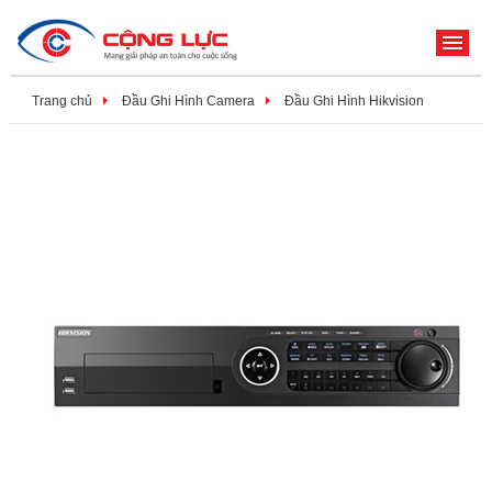
ME
Trang chủ
Đầu Ghi Hình Camera
Đầu Ghi Hình Hikvision