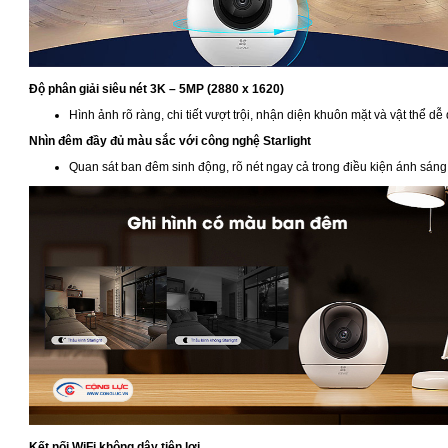
Độ phân giải siêu nét 3K – 5MP (2880 x 1620)
Hình ảnh rõ ràng, chi tiết vượt trội, nhận diện khuôn mặt và vật thể dễ
Nhìn đêm đầy đủ màu sắc với công nghệ Starlight
Quan sát ban đêm sinh động, rõ nét ngay cả trong điều kiện ánh sáng
Kết nối WiFi không dây tiện lợi