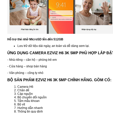
Hỗ trợ thẻ nhớ MicroSD lên đến 512GB
Lưu trữ dữ liệu dài ngày, an toàn và dễ dàng xem lại.
ỨNG DỤNG CAMERA EZVIZ H6 3K 5MP PHÙ HỢP LẮP ĐẶ
- Nhà riêng – căn hộ – phòng trẻ em
- Cửa hàng – shop bán hàng
- Văn phòng – công ty nhỏ
BỘ SẢN PHẨM EZVIZ H6 3K 5MP CHÍNH HÃNG. GỒM CÓ:
Camera H6
Chân đế
Cáp nguồn
Bộ chuyển đổi nguồn
Tấm mẫu khoan
Bộ vít
Hướng dẫn nhanh
Thông tin quy định