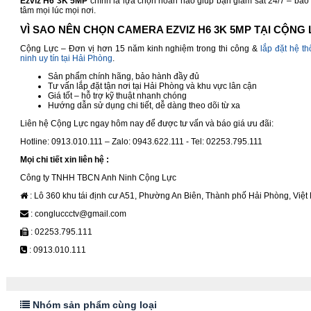
Ezviz H6 3K 5MP
chính là lựa chọn hoàn hảo giúp bạn giám sát 24/7 – bảo 
tâm mọi lúc mọi nơi.
VÌ SAO NÊN CHỌN CAMERA EZVIZ H6 3K 5MP TẠI CỘNG
Cộng Lực – Đơn vị hơn 15 năm kinh nghiệm trong thi công &
lắp đặt hệ t
ninh uy tín tại Hải Phòng
.
Sản phẩm chính hãng, bảo hành đầy đủ
Tư vấn lắp đặt tận nơi tại Hải Phòng và khu vực lân cận
Giá tốt – hỗ trợ kỹ thuật nhanh chóng
Hướng dẫn sử dụng chi tiết, dễ dàng theo dõi từ xa
Liên hệ Cộng Lực ngay hôm nay để được tư vấn và báo giá ưu đãi:
Hotline: 0913.010.111 – Zalo: 0943.622.111 - Tel: 02253.795.111
Mọi chi tiết xin liên hệ :
Công ty TNHH TBCN Anh Ninh Cộng Lực
: Lô 360 khu tái định cư A51, Phường An Biên, Thành phố Hải Phòng, Việ
: congluccctv@gmail.com
: 02253.795.111
: 0913.010.111
Nhóm sản phẩm cùng loại