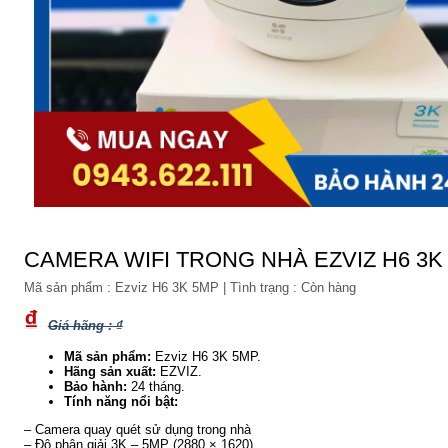
CAMERA WIFI TRONG NHÀ EZVIZ H6 3K
Mã sản phẩm :
Ezviz H6 3K 5MP
|
Tình trạng :
Còn hàng
₫
Giá hãng : ₫
Mã sản phẩm:
Ezviz H6 3K 5MP.
Hãng sản xuất:
EZVIZ.
Bảo hành:
24 tháng.
Tính năng nổi bật:
– Camera quay quét sử dụng trong nhà
– Độ phân giải 3K – 5MP (2880 × 1620)