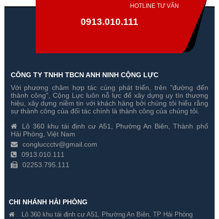
HOTLINE TƯ VẤN
0913.010.111
CÔNG TY TNHH TBCN ANH NINH CỘNG LỰC
Với phương châm hợp tác cùng phát triển, trên "đường đến
thành công", Cộng Lực luôn nỗ lực để xây dựng uy tín thương
hiệu, xây dựng niềm tin với khách hàng bởi chúng tôi hiểu rằng
sự thành công của đối tác chính là thành công của chúng tôi.
Lô 360 khu tái định cư A51, Phường An Biên, Thành phố
Camera Trong Nhà Ezviz C6N G1 4K
Camera Trong Nhà Ezvi
Hải Phòng, Việt Nam
8MP
8MP
congluccctv@gmail.com
0913.010.111
Gía hãng : ₫
Gía hãng : ₫
02253.795.111
₫
₫
CHI NHÁNH HẢI PHÒNG
Lô 360 khu tái định cư A51, Phường An Biên, TP Hải Phòng