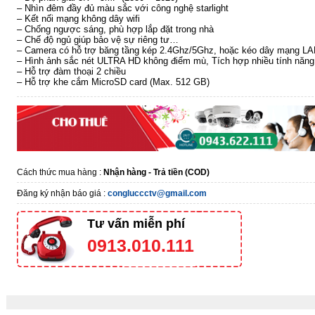
– Nhìn đêm đầy đủ màu sắc với công nghệ starlight
– Kết nối mạng không dây wifi
– Chống ngược sáng, phù hợp lắp đặt trong nhà
– Chế độ ngủ giúp bảo vệ sự riêng tư…
– Camera có hỗ trợ băng tầng kép 2.4Ghz/5Ghz, hoặc kéo dây mạng L
– Hình ảnh sắc nét ULTRA HD không điểm mù, Tích hợp nhiều tính năng
– Hỗ trợ đàm thoại 2 chiều
– Hỗ trợ khe cắm MicroSD card (Max. 512 GB)
Cách thức mua hàng :
Nhận hàng - Trả tiền (COD)
Đăng ký nhận báo giá :
congluccctv@gmail.com
Tư vấn miễn phí
0913.010.111