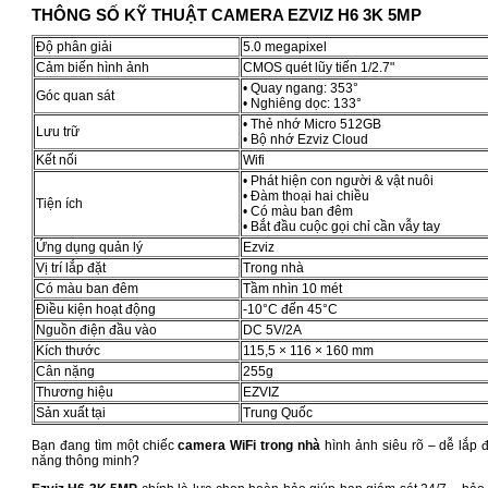
THÔNG SỐ KỸ THUẬT CAMERA EZVIZ H6 3K 5MP
Độ phân giải
5.0 megapixel
Cảm biến hình ảnh
CMOS quét lũy tiến 1/2.7"
• Quay ngang: 353°
Góc quan sát
• Nghiêng dọc: 133°
• Thẻ nhớ Micro 512GB
Lưu trữ
• Bộ nhớ Ezviz Cloud
Kết nối
Wifi
• Phát hiện con người & vật nuôi
• Đàm thoại hai chiều
Tiện ích
• Có màu ban đêm
• Bắt đầu cuộc gọi chỉ cần vẫy tay
Ứng dụng quản lý
Ezviz
Vị trí lắp đặt
Trong nhà
Có màu ban đêm
Tầm nhìn 10 mét
Điều kiện hoạt động
-10°C đến 45°C
Nguồn điện đầu vào
DC 5V/2A
Kích thước
115,5 × 116 × 160 mm
Cân nặng
255g
Thương hiệu
EZVIZ
Sản xuất tại
Trung Quốc
Bạn đang tìm một chiếc
camera WiFi trong nhà
hình ảnh siêu rõ – dễ lắp đ
năng thông minh?