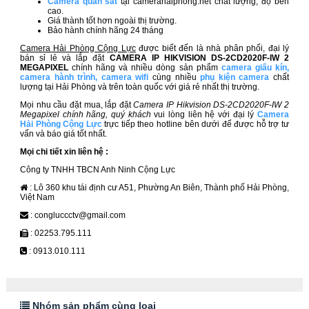
Camera quan sát
tại camerahaiphong.net chất lượng, độ bền
cao.
Giá thành tốt hơn ngoài thị trường.
Bảo hành chính hãng 24 tháng
Camera Hải Phòng Cộng Lực
được biết đến là nhà phân phối, đại lý
bán sỉ lẻ và lắp đặt
CAMERA IP HIKVISION DS-2CD2020F-IW​ 2
MEGAPIXEL​
chính hãng và nhiều dòng sản phẩm
camera giấu kín
,
camera hành trình
,
camera wifi
cùng nhiều
phụ kiện camera
chất
lượng tại Hải Phòng và trên toàn quốc với giá rẻ nhất thị trường.
Mọi nhu cầu đặt mua, lắp đặt
Camera IP Hikvision DS-2CD2020F-IW​​ 2
Megapixel chính hãng, quý khách
vui lòng liên hệ với đại lý
Camera
Hải Phòng Cộng Lực
trực tiếp theo hotline bên dưới để được hỗ trợ tư
vấn và báo giá tốt nhất.
Mọi chi tiết xin liên hệ :
Công ty TNHH TBCN Anh Ninh Cộng Lực
: Lô 360 khu tái định cư A51, Phường An Biên, Thành phố Hải Phòng,
Việt Nam
: congluccctv@gmail.com
: 02253.795.111
: 0913.010.111
Nhóm sản phẩm cùng loại