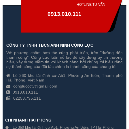
HOTLINE TƯ VẤN
0913.010.111
CÔNG TY TNHH TBCN ANH NINH CỘNG LỰC
Với phương châm hợp tác cùng phát triển, trên "đường đến
Camera Wifi Ezviz H6C Pro 2K
Camera Wifi Ngoài Trời Full
thành công", Cộng Lực luôn nỗ lực để xây dựng uy tín thương
3MP Trong Nhà
Color iMOU IPC-S3EP-3M0WE
hiệu, xây dựng niềm tin với khách hàng bởi chúng tôi hiểu rằng
(Bullet 3 3MP)
sự thành công của đối tác chính là thành công của chúng tôi.
Gía hãng : ₫
Gía hãng : ₫
Lô 360 khu tái định cư A51, Phường An Biên, Thành phố
₫
₫
Hải Phòng, Việt Nam
congluccctv@gmail.com
0913.010.111
02253.795.111
CHI NHÁNH HẢI PHÒNG
Lô 360 khu tái định cư A51, Phường An Biên, TP Hải Phòng