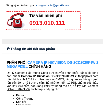
Đăng ký nhận báo giá :
congluccctv@gmail.com
Tư vấn miễn phí
0913.010.111
Thông tin chi tiết sản phẩm
PHÂN PHỐI
CAMERA IP HIKVISION DS-2CD2020F-IW
2
MEGAPIXEL
CHÍNH HÃNG
Đại lý Camera Hải Phòng Cộng Lực chuyên phân phối, bán sỉ lẻ dòng
sản phẩm
Camera IP Hikvision DS-2CD2020F-IW
2​​ Megapixel
cảm
biến hình ảnh 1/2.8 inch Progressive CMOS, tầm quan sát hồng ngoại
lên đến 20m, hỗ trợ khe cắm thẻ nhớ lên đến 128GB, chống đột nhập
vào khu vực cấm, báo động khi vượt hàng rào ảo, hỗ trợ Wifi. Camera
DS-2CD2020F-IW
thích hợp sử dụng cho:
Bãi xe
Công Trường
Kho bãi