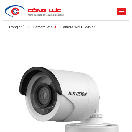
ME
Trang chủ
Camera Wifi
Camera Wifi Hikvision