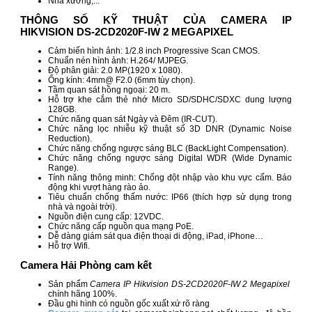
Nhà xưởng,...
THÔNG SỐ KỸ THUẬT CỦA CAMERA IP
HIKVISION DS-2CD2020F-IW​ 2 MEGAPIXEL
Cảm biến hình ảnh: 1/2.8 inch Progressive Scan CMOS.
Chuẩn nén hình ảnh: H.264/ MJPEG.
Độ phân giải: 2.0 MP(1920 x 1080).
Ống kính: 4mm@ F2.0 (6mm tùy chọn).
Tầm quan sát hồng ngoại: 20 m.
Hỗ trợ khe cắm thẻ nhớ Micro SD/SDHC/SDXC dung lượng
128GB.
Chức năng quan sát Ngày và Đêm (IR-CUT).
Chức năng lọc nhiễu kỹ thuật số 3D DNR (Dynamic Noise
Reduction).
Chức năng chống ngược sáng BLC (BackLight Compensation).
Chức năng chống ngược sáng Digital WDR (Wide Dynamic
Range).
Tính năng thông minh: Chống đột nhập vào khu vực cấm. Báo
động khi vượt hàng rào ảo.
Tiêu chuẩn chống thấm nước: IP66 (thích hợp sử dụng trong
nhà và ngoài trời).
Nguồn điện cung cấp: 12VDC.
Chức năng cấp nguồn qua mạng PoE.
Dễ dàng giám sát qua điện thoại di động, iPad, iPhone…
Hỗ trợ Wifi.
Camera Hải Phòng cam kết
Sản phẩm
Camera IP Hikvision DS-2CD2020F-IW 2 Megapixel
chính hãng 100%.
Đầu ghi hình có nguồn gốc xuất xứ rõ ràng