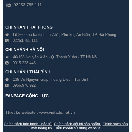
02253.795.111
CHI NHÁNH HẢI PHÒNG
Lô 360 khu tái định cư A51, Phường An Biên, TP Hải Phòng
02253.795.111
CHI NHÁNH HÀ NỘI
46/168 Nguyễn Xiển - Q. Thanh Xuân - TP.Hà Nội
0915.228.446
Camera Giấu Kín Móc Khóa
Camera Giấu Kín Báo Khói
CHI NHÁNH THÁI BÌNH
909
139 Võ Nguyên Giáp, Hoàng Diệu, Thái Bình
0966.976.922
Gía hãng : ₫
Gía hãng : ₫
₫
₫
FANPAGE CỘNG LỰC
Thiết kế website :
www.vietads.net.vn
Chính sách bảo hành - bảo trì
|
Chính sách đổi trả sản phẩm
|
Chính sách bảo
mật thông tin
|
Điều khoản sử dụng website