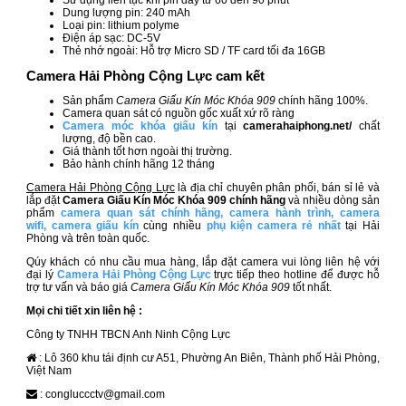
Sử dụng liên tục khi pin đầy từ 60 đến 90 phút
Dung lượng pin: 240 mAh
Loại pin: lithium polyme
Điện áp sạc: DC-5V
Thẻ nhớ ngoài: Hỗ trợ Micro SD / TF card tối đa 16GB
Camera Hải Phòng Cộng Lực cam kết
Sản phẩm
Camera Giấu Kín Móc Khóa 909​
chính hãng 100%.
Camera quan sát có nguồn gốc xuất xứ rõ ràng
Camera móc khóa giấu kín
tại
camerahaiphong.net/
chất
lượng, độ bền cao.
Giá thành tốt hơn ngoài thị trường.
Bảo hành chính hãng 12 tháng
Camera Hải Phòng Cộng Lực
là địa chỉ chuyên phân phối, bán sỉ lẻ và
lắp đặt
Camera Giấu Kín Móc Khóa 909
chính hãng
và nhiều dòng sản
phẩm
camera quan sát chính hãng
,
camera hành trình
,
camera
wifi
,
camera giấu kín
cùng nhiều
phụ kiện camera rẻ nhất
tại Hải
Phòng và trên toàn quốc.
Qúy khách có nhu cầu mua hàng, lắp đặt camera vui lòng liên hệ với
đại lý
Camera Hải Phòng Cộng Lực
trực tiếp theo hotline để được hỗ
trợ tư vấn và báo giá
Camera Giấu Kín Móc Khóa 909​
tốt nhất.
Mọi chi tiết xin liên hệ :
Công ty TNHH TBCN Anh Ninh Cộng Lực
: Lô 360 khu tái định cư A51, Phường An Biên, Thành phố Hải Phòng,
Việt Nam
: congluccctv@gmail.com