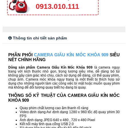
0913.010.111
Thông tin chi tiết sản phẩm
PHÂN PHỐI
CAMERA GIẤU KÍN MÓC KHÓA 909
SIÊU
NÉT CHÍNH HÃNG
Dòng sản phẩm Camera Giấu Kín Móc Khóa 909
là camera ngụy
trang với kích thước nhỏ gọn, trọng lượng siêu nhẹ, dễ dàng bỏ túi
không gây cảm giác khó chịu, cách sử dụng dễ dàng, có thể quay phim,
chụp ảnh. Camera móc khóa ngụy trang là một thiết bị thích hợp sử
dụng cho những người làm các công việc bí mật hoặc muốn quay phim
mà không để đối tượng quay biết họ đang bị quay.
THÔNG SỐ KỸ THUẬT CỦA CAMERA GIẤU KÍN MÓC
KHÓA 909
Quay phim chất lượng cao âm thanh rõ ràng
Video định dạng Avi định dạng 1280 x 960 tốc độ quay phim 30
FPS
Ảnh định dạng JPEG 640 x 480 , 720 x 480 Pixel
Kết nối máy tính qua cổng USB 2.0