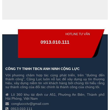
₫
950,000₫
HOTLINE TƯ VẤN
0913.010.111
CÔNG TY TNHH TBCN ANH NINH CỘNG LỰC
Với phương châm hợp tác cùng phát triển, trên "đường đến
Camera Giấu Kín Bóng Đèn
Camera Giấu Kín Đồng Hồ Đeo
thành công", Cộng Lực luôn nỗ lực để xây dựng uy tín thương
T88 HD 1080P
Tay W1000
hiệu, xây dựng niềm tin với khách hàng bởi chúng tôi hiểu rằng
sự thành công của đối tác chính là thành công của chúng tôi.
Gía hãng : ₫
Gía hãng : ₫
Lô 360 khu tái định cư A51, Phường An Biên, Thành phố
₫
₫
Hải Phòng, Việt Nam
congluccctv@gmail.com
0913.010.111