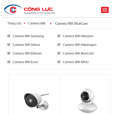
ME
Trang chủ
Camera Wifi
Camera Wifi BlueCam
Camera Wifi Samsung
Camera Wifi Hikvision
Camera Wifi Dahua
Camera Wifi Hdparagon
Camera Wifi Ebitcam
Camera Wifi BlueCam
Camera Wifi Ezviz
Camera Wifi IMOU