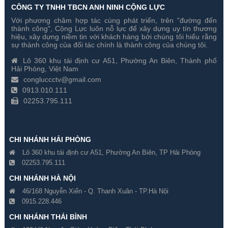
CÔNG TY TNHH TBCN ANH NINH CỘNG LỰC
Với phương châm hợp tác cùng phát triển, trên "đường đến
thành công", Cộng Lực luôn nỗ lực để xây dựng uy tín thương
hiệu, xây dựng niềm tin với khách hàng bởi chúng tôi hiểu rằng
sự thành công của đối tác chính là thành công của chúng tôi.
Lô 360 khu tái định cư A51, Phường An Biên, Thành phố
Hải Phòng, Việt Nam
congluccctv@gmail.com
0913.010.111
02253.795.111
CHI NHÁNH HẢI PHÒNG
Lô 360 khu tái định cư A51, Phường An Biên, TP Hải Phòng
02253.795.111
CHI NHÁNH HÀ NỘI
46/168 Nguyễn Xiển - Q. Thanh Xuân - TP.Hà Nội
0915.228.446
CHI NHÁNH THÁI BÌNH