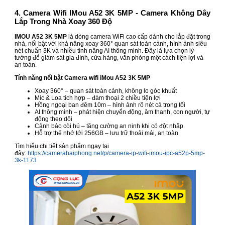
4. Camera Wifi IMou A52 3K 5MP - Camera Không Dây
Lắp Trong Nhà Xoay 360 Độ
IMOU A52 3K 5MP
là dòng camera WiFi cao cấp dành cho lắp đặt trong
nhà, nổi bật với khả năng xoay 360° quan sát toàn cảnh, hình ảnh siêu
nét chuẩn 3K và nhiều tính năng AI thông minh. Đây là lựa chọn lý
tưởng để giám sát gia đình, cửa hàng, văn phòng một cách tiện lợi và
an toàn.
Tính năng nổi bật Camera wifi iMou A52 3K 5MP
Xoay 360° – quan sát toàn cảnh, không lo góc khuất
Mic & Loa tích hợp – đàm thoại 2 chiều tiện lợi
Hồng ngoại ban đêm 10m – hình ảnh rõ nét cả trong tối
AI thông minh – phát hiện chuyển động, âm thanh, con người, tự
động theo dõi
Cảnh báo còi hú – tăng cường an ninh khi có đột nhập
Hỗ trợ thẻ nhớ tới 256GB – lưu trữ thoải mái, an toàn
Tìm hiểu chi tiết sản phẩm ngay tại
đây:
https://camerahaiphong.net/p/camera-ip-wifi-imou-ipc-a52p-5mp-
3k-1173