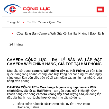
ME
Trang chủ
Tin Tức Camera Quan Sát
Cửa Hàng Bán Camera Wifi Giá Rẻ Tại Hải Phòng | Bảo Hành
24 Tháng
CAMERA CỘNG LỰC - ĐẠI LÝ BÁN VÀ LẮP ĐẶT
CAMERA WIFI CHÍNH HÃNG, GIÁ TỐT TẠI HẢI PHÒNG
Nhu cầu sử dụng
camera WiFi không dây tại Hải Phòng
và trên toàn
quốc đang tăng nhanh chóng, đặc biệt trong bối cảnh người dân ngày
càng quan tâm đến việc bảo vệ tài sản, giám sát an ninh tại nhà ở, cửa
hàng, văn phòng...
CAMERA CỘNG LỰC
–
Cửa hàng chuyên cung cấp camera WiFi
chính hãng, giá tốt tại Hải Phòng
– xin trân trọng giới thiệu đến Quý
khách hàng các dòng
camera không dây chất lượng cao
, dễ dàng lắp
đặt, giá thành hợp lý, phù hợp với mọi nhu cầu sử dụng.
Hàng chính hãng từ các thương hiệu uy tín: Ezviz, Imou,
Hikvision, Dahua,...