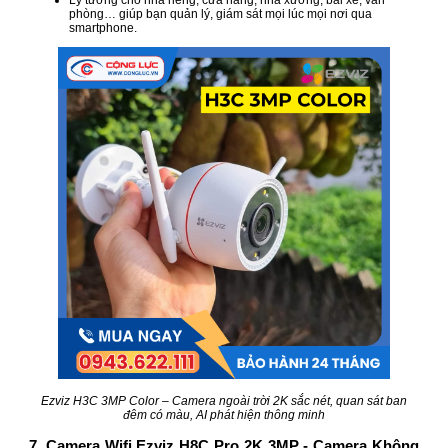
Lý tưởng cho nhà riêng, cửa hàng, nhà xưởng, bãi xe, văn
phòng… giúp bạn quản lý, giám sát mọi lúc mọi nơi qua
smartphone.
Ezviz H3C 3MP Color – Camera ngoài trời 2K sắc nét, quan sát ban
đêm có màu, AI phát hiện thông minh
7. Camera Wifi Ezviz H8C Pro 2K 3MP - Camera Không