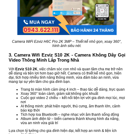
Camera WiFi Ezviz H6C Pro 2K 3MP – Thiết kế nhỏ gọn, xoay 360°,
hình ảnh siêu nét.
3. Camera Wifi Ezviz S10 2K - Camera Không Dây Gọi
Video Thông Minh Lắp Trong Nhà
Với
Ezviz S10 2K
, việc chăm sóc con nhỏ và quan tâm cha mẹ trở nên
dễ dàng và tiện lợi hơn bao giờ hết. Camera có thiết kế nhỏ gọn, hiện
đại, tích hợp nhiều tính năng thông minh, vừa đảm bảo an ninh, vừa
mang lại sự yên tâm cho gia đình bạn.
Trang bị màn hình cảm ứng 4 inch – thao tác dễ dàng, trực quan
Xoay 360° toàn cảnh, giám sát không góc khuất
Cuộc gọi video 2 chiều – kết nối tiện lợi với gia đình mọi lúc, mọi
nơi
AI thông minh: phát hiện người, thú cưng, âm thanh lớn, cảnh
báo kịp thời
Tích hợp loa Bluetooth – nghe nhạc với âm thanh sống động
Album ảnh điện tử – biến camera thành khung hình đa năng,
vừa an ninh vừa giải trí
Lựa chọn lý tưởng cho gia đình hiện đại, kết hợp an ninh & tiện ích