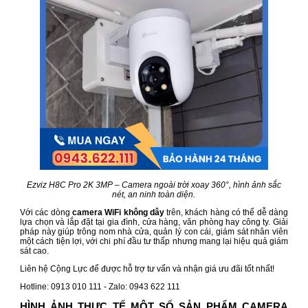
Ezviz H8C Pro 2K 3MP – Camera ngoài trời xoay 360°, hình ảnh sắc
nét, an ninh toàn diện.
Với các dòng
camera WiFi không dây
trên, khách hàng có thể dễ dàng
lựa chọn và lắp đặt tại gia đình, cửa hàng, văn phòng hay công ty. Giải
pháp này giúp trông nom nhà cửa, quản lý con cái, giám sát nhân viên
một cách tiện lợi, với chi phí đầu tư thấp nhưng mang lại hiệu quả giám
sát cao.
Liên hệ Cộng Lực để được hỗ trợ tư vấn và nhận giá ưu đãi tốt nhất!
Hotline: 0913 010 111 - Zalo: 0943 622 111
HÌNH ẢNH THỰC TẾ MỘT SỐ SẢN PHẨM CAMERA