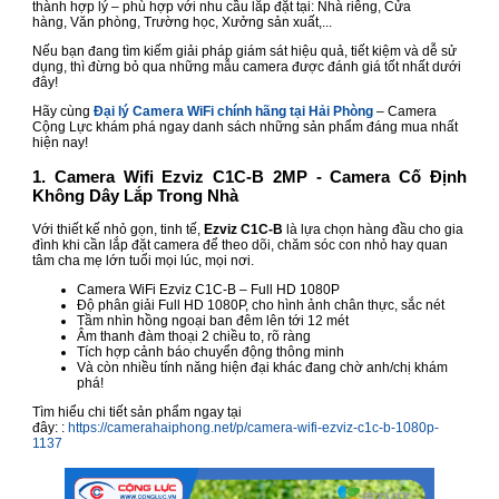
thành hợp lý – phù hợp với nhu cầu lắp đặt tại: Nhà riêng, Cửa
hàng, Văn phòng, Trường học, Xưởng sản xuất,...
Nếu bạn đang tìm kiếm giải pháp giám sát hiệu quả, tiết kiệm và dễ sử
dụng, thì đừng bỏ qua những mẫu camera được đánh giá tốt nhất dưới
đây!
Hãy cùng
Đại lý Camera WiFi chính hãng tại Hải Phòng
– Camera
Cộng Lực khám phá ngay danh sách những sản phẩm đáng mua nhất
hiện nay!
1. Camera Wifi Ezviz C1C-B 2MP - Camera Cố Định
Không Dây Lắp Trong Nhà
Với thiết kế nhỏ gọn, tinh tế,
Ezviz C1C-B
là lựa chọn hàng đầu cho gia
đình khi cần lắp đặt camera để theo dõi, chăm sóc con nhỏ hay quan
tâm cha mẹ lớn tuổi mọi lúc, mọi nơi.
Camera WiFi Ezviz C1C-B – Full HD 1080P
Độ phân giải Full HD 1080P, cho hình ảnh chân thực, sắc nét
Tầm nhìn hồng ngoại ban đêm lên tới 12 mét
Âm thanh đàm thoại 2 chiều to, rõ ràng
Tích hợp cảnh báo chuyển động thông minh
Và còn nhiều tính năng hiện đại khác đang chờ anh/chị khám
phá!
Tìm hiểu chi tiết sản phẩm ngay tại
đây: :
https://camerahaiphong.net/p/camera-wifi-ezviz-c1c-b-1080p-
1137