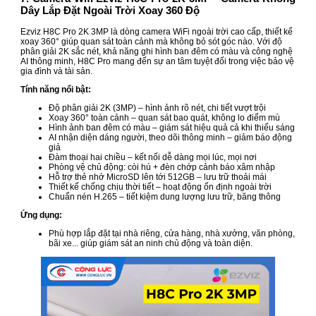
Dây Lắp Đặt Ngoài Trời Xoay 360 Độ
Ezviz H8C Pro 2K 3MP là dòng camera WiFi ngoài trời cao cấp, thiết kế
xoay 360° giúp quan sát toàn cảnh mà không bỏ sót góc nào. Với độ
phân giải 2K sắc nét, khả năng ghi hình ban đêm có màu và công nghệ
AI thông minh, H8C Pro mang đến sự an tâm tuyệt đối trong việc bảo vệ
gia đình và tài sản.
Tính năng nổi bật:
Độ phân giải 2K (3MP) – hình ảnh rõ nét, chi tiết vượt trội
Xoay 360° toàn cảnh – quan sát bao quát, không lo điểm mù
Hình ảnh ban đêm có màu – giám sát hiệu quả cả khi thiếu sáng
AI nhận diện dáng người, theo dõi thông minh – giảm báo động
giả
Đàm thoại hai chiều – kết nối dễ dàng mọi lúc, mọi nơi
Phòng vệ chủ động: còi hú + đèn chớp cảnh báo xâm nhập
Hỗ trợ thẻ nhớ MicroSD lên tới 512GB – lưu trữ thoải mái
Thiết kế chống chịu thời tiết – hoạt động ổn định ngoài trời
Chuẩn nén H.265 – tiết kiệm dung lượng lưu trữ, băng thông
Ứng dụng:
Phù hợp lắp đặt tại nhà riêng, cửa hàng, nhà xưởng, văn phòng,
bãi xe... giúp giám sát an ninh chủ động và toàn diện.