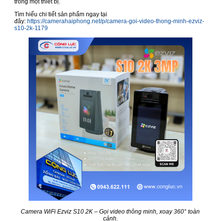
trong một thiết bị.
Tìm hiểu chi tiết sản phẩm ngay tại
đây:
https://camerahaiphong.net/p/camera-goi-video-thong-minh-ezviz-
s10-2k-1179
Camera WiFi Ezviz S10 2K – Gọi video thông minh, xoay 360° toàn
cảnh.