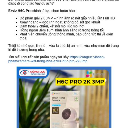
đang đi công tác hay du lịch?
Ezviz H6C Pro
chính là lựa chọn hoàn hảo:
Độ phân giải 2K 3MP – hình ảnh rõ nét gấp nhiều lần Full HD
Xoay ngang – dọc linh hoạt, không bỏ sót góc khuất
Đàm thoại 2 chiều, kết nối mọi lúc mọi nơi
Hồng ngoại đêm 10m, hình ảnh sáng rõ trong bóng tối
Phát hiện chuyển động thông minh, báo động tức thì về điện
thoại
Thiết kế nhỏ gọn, tinh tế – vừa là thiết bị an ninh, vừa như món đồ trang
trí dễ thương trong nhà.
Tìm hiểu chi tiết sản phẩm ngay tại đây:
https://congluc.vn/san-
pham/camera-wifi-trong-nha-ezviz-h6c-pro-2k-3mp