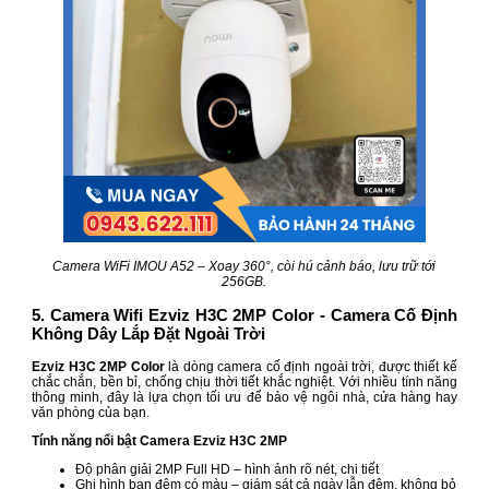
Camera WiFi IMOU A52 – Xoay 360°, còi hú cảnh báo, lưu trữ tới
256GB.
5. Camera Wifi Ezviz H3C 2MP Color - Camera Cố Định
Không Dây Lắp Đặt Ngoài Trời
Ezviz H3C 2MP Color
là dòng camera cố định ngoài trời, được thiết kế
chắc chắn, bền bỉ, chống chịu thời tiết khắc nghiệt. Với nhiều tính năng
thông minh, đây là lựa chọn tối ưu để bảo vệ ngôi nhà, cửa hàng hay
văn phòng của bạn.
Tính năng nổi bật Camera Ezviz H3C 2MP
Độ phân giải 2MP Full HD – hình ảnh rõ nét, chi tiết
Ghi hình ban đêm có màu – giám sát cả ngày lẫn đêm, không bỏ