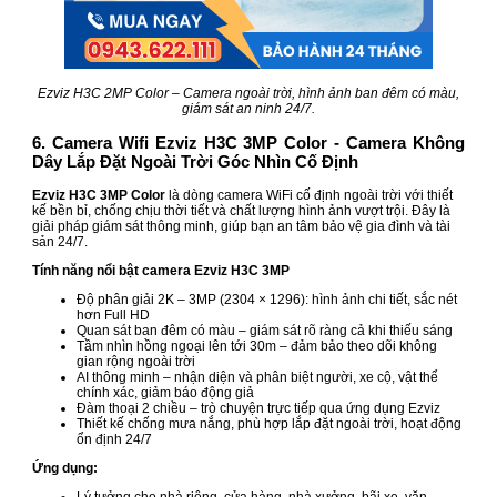
Ezviz H3C 2MP Color – Camera ngoài trời, hình ảnh ban đêm có màu,
giám sát an ninh 24/7.
6. Camera Wifi Ezviz H3C 3MP Color - Camera Không
Dây Lắp Đặt Ngoài Trời Góc Nhìn Cố Định
Ezviz H3C 3MP Color
là dòng camera WiFi cố định ngoài trời với thiết
kế bền bỉ, chống chịu thời tiết và chất lượng hình ảnh vượt trội. Đây là
giải pháp giám sát thông minh, giúp bạn an tâm bảo vệ gia đình và tài
sản 24/7.
Tính năng nổi bật camera Ezviz H3C 3MP
Độ phân giải 2K – 3MP (2304 × 1296): hình ảnh chi tiết, sắc nét
hơn Full HD
Quan sát ban đêm có màu – giám sát rõ ràng cả khi thiếu sáng
Tầm nhìn hồng ngoại lên tới 30m – đảm bảo theo dõi không
gian rộng ngoài trời
AI thông minh – nhận diện và phân biệt người, xe cộ, vật thể
chính xác, giảm báo động giả
Đàm thoại 2 chiều – trò chuyện trực tiếp qua ứng dụng Ezviz
Thiết kế chống mưa nắng, phù hợp lắp đặt ngoài trời, hoạt động
ổn định 24/7
Ứng dụng: