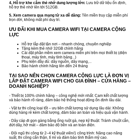
4. Hỗ trợ khe cắm thẻ nhớ dung lượng lớn:
Lưu trữ dữ liệu ổn định,
hỗ trợ thẻ nhớ lên tới 512GB.
5. Xem camera qua mạng từ xa dễ dàng:
Tên miền truy cập miễn phí
trọn đời, không mất phí duy trì.
ƯU ĐÃI KHI MUA CAMERA WIFI TẠI CAMERA CỘNG
LỰC
Hỗ trợ lắp đặt tận nơi – nhanh chóng, chuyên nghiệp
Tặng kèm thẻ nhớ 32GB chính hãng
Cài đặt phần mềm xem camera miễn phí trên mọi thiết bị (điện
thoại, máy tính, máy tính bảng...)
Phụ kiện đầy đủ: dây nguồn, dây mạng,...
Bảo hành chính hãng lên đến 24 tháng
TẠI SAO NÊN CHỌN CAMERA CỘNG LỰC LÀ ĐƠN VỊ
LẮP ĐẶT CAMERA WIFI CHO GIA ĐÌNH – CỬA HÀNG –
DOANH NGHIỆP?
- Thiết bị 100% chính hãng – công nghệ mới nhất: Cam kết chất lượng
và bảo hành rõ ràng, đảm bảo hệ thống hoạt động ổn định lâu dài.
- Vật tư thi công loại tốt – ưu tiên chất lượng sử dụng lâu dài: Không
dùng hàng rẻ kém chất lượng, đảm bảo an toàn và hiệu quả vận hành.
- Dây cáp đi gọn gàng bằng ống ruột gà, nẹp kỹ thuật: Tránh chuột cắn,
đứt dây, hở mát – đảm bảo độ bền và an toàn điện.
- Đội ngũ thi công từ 2–4 kỹ thuật viên/1 công trình: Nâng cao năng
suất, thi công cẩn thận, tỉ mỉ và đảm bảo tính thẩm mỹ cao.