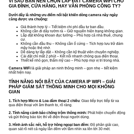
VÌ SAO BẠN NÊN CHỌN LẮP ĐẶT CAMERA WIFI CHO
GIA ĐÌNH, CỬA HÀNG, HAY VĂN PHÒNG CÔNG TY?
Dưới đây là những ưu điểm nổi bật khiến dòng camera này ngày
càng được ưa chuộng:
Giá thành hợp lý – Tiết kiệm chi phí đầu tư ban đầu.
Không cần đi dây rườm rà – Giữ nguyên hiện trạng không gian.
Lắp đặt không khoan đục tường – Phù hợp cả nhà thuê, chung
cư.
Không cần đầu thu – Không cần ổ cứng – Tích hợp lưu trữ đám
mây hoặc thẻ nhớ.
Dễ dàng tự lắp đặt – Không cần kỹ thuật viên chuyên nghiệp.
Cài đặt chỉ mất 2 phút – Kết nối nhanh chóng qua điện thoại.
Thiết kế nhỏ gọn, thẩm mỹ cao – Phù hợp mọi vị trí trong nhà.
Camera WiFi
là giải pháp an ninh thông minh – gọn nhẹ – tiết kiệm
nhất hiện nay.
TÍNH NĂNG NỔI BẬT CỦA CAMERA IP WIFI – GIẢI
PHÁP GIÁM SÁT THÔNG MINH CHO MỌI KHÔNG
GIAN
1. Tích hợp Micro & Loa đàm thoại 2 chiều
: Giao tiếp trực tiếp từ xa
qua điện thoại với âm thanh to, rõ ràng.
2. Tính năng cảnh báo chống trộm thông minh:
Phát hiện chuyển động
và gửi thông báo tức thì về điện thoại người dùng.
3. Hình ảnh sắc nét, hỗ trợ hồng ngoại ban đêm:
Độ phân giải cao,
quan sát rõ nét cả ngày lẫn đêm với tầm nhìn xa lên tới 30 mét.