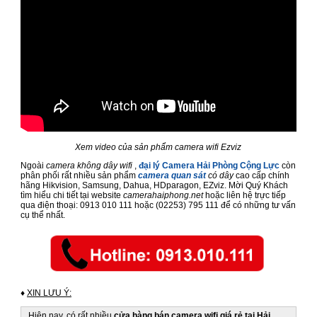
Xem video của sản phẩm camera wifi Ezviz
Ngoài
camera không dây wifi
,
đại lý Camera Hải Phòng Cộng Lực
còn
phân phối rất nhiều sản phẩm
camera quan sát
có dây
cao cấp chính
hãng Hikvision, Samsung, Dahua, HDparagon, EZviz. Mời Quý Khách
tìm hiểu chi tiết tại website
camerahaiphong.net
hoặc liên hệ trực tiếp
qua điện thoại: 0913 010 111 hoặc (02253) 795 111 để có những tư vấn
cụ thể nhất.
♦
XIN LƯU Ý:
Hiện nay, có rất nhiều
cửa hàng bán camera wifi giá rẻ tại Hải