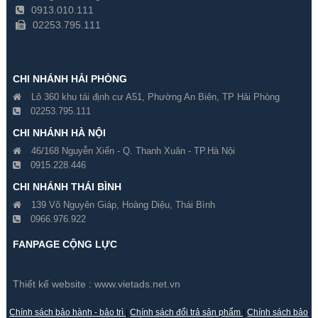
0913.010.111
02253.795.111
CHI NHÁNH HẢI PHÒNG
Lô 360 khu tái định cư A51, Phường An Biên, TP Hải Phòng
02253.795.111
CHI NHÁNH HÀ NỘI
46/168 Nguyễn Xiển - Q. Thanh Xuân - TP.Hà Nội
0915.228.446
Switch Dahua PFS4026-24P-
Switch Dahua PFS4018-16P-
CHI NHÁNH THÁI BÌNH
370 24 Cổng
250 16 Cổng
139 Võ Nguyên Giáp, Hoàng Diệu, Thái Bình
0966.976.922
Gía hãng : 2,180,000₫
Gía hãng : 1,790,000₫
1,484,000₫
1,253,000₫
FANPAGE CỘNG LỰC
Thiết kế website :
www.vietads.net.vn
Chính sách bảo hành - bảo trì
|
Chính sách đổi trả sản phẩm
|
Chính sách bảo