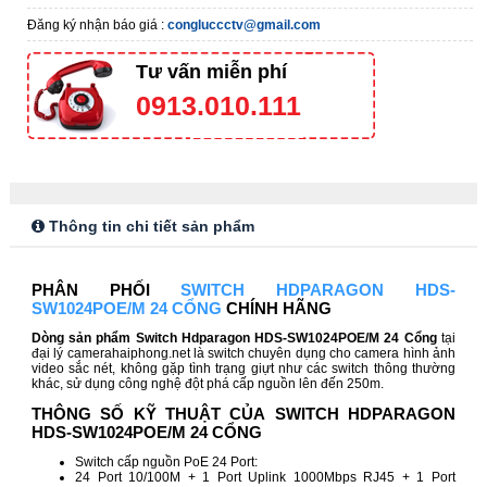
Đăng ký nhận báo giá :
congluccctv@gmail.com
Tư vấn miễn phí
0913.010.111
Thông tin chi tiết sản phẩm
PHÂN PHỐI
SWITCH HDPARAGON HDS-
SW1024POE/M 24 CỔNG
CHÍNH HÃNG
Dòng sản phẩm Switch Hdparagon HDS-SW1024POE/M 24 Cổng
tại
đại lý camerahaiphong.net là switch chuyên dụng cho camera hình ảnh
video sắc nét, không gặp tình trạng giựt như các switch thông thường
khác, sử dụng công nghệ đột phá cấp nguồn lên đến 250m.
THÔNG SỐ KỸ THUẬT CỦA SWITCH HDPARAGON
HDS-SW1024POE/M 24 CỔNG
Switch cấp nguồn PoE 24 Port:
24 Port 10/100M + 1 Port Uplink 1000Mbps RJ45 + 1 Port