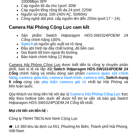
1000Mbps SFP
Cáp nguồn tối đa cho 1port: 30W
Cáp nguồn tổng cộng tối đa 24 port: 225W
Nguồn sử dụng: 100-240V AC, 50/60Hz
Công nghệ đột phá: cấp nguồn lên đến 250m (port 17 ~ 24).
Camera Hải Phòng Cộng Lực cam kết
Sản phẩm
Switch Hdparagon HDS-SW1024POE/M 24
Cổng
chính hãng 100%.
Switch
có nguồn gốc xuất xứ rõ ràng
Đầu ghi hình tại đây chất lượng, độ bền cao.
Giá thành tốt hơn ngoài thị trường.
Bảo hành chính hãng 12 tháng
Camera Hải Phòng Cộng Lực
được biết đến là công ty chuyên phân
phối, bán sỉ lẻ và lắp đặt
Switch Hdparagon HDS-SW1024POE/M 24
Cổng
chính hãng và nhiều dòng sản phẩm
camera quan sát chính
hãng
,
camera giấu kín
,
camera hành trình
,
camera wifi
, Switch mạng
8 cổng
cùng các
phụ kiện camera giá rẻ
nhất tại Hải Phòng và
trên toàn quốc.
Qúy khách vui lòng liên hệ với đại lý
Camera Hải Phòng Cộng Lực
trực
tiếp theo hotline bên dưới để được hỗ trợ tư vấn và báo giá
Switch
Hdparagon HDS-SW1024POE/M 24 Cổng
tốt nhất.
Mọi chi tiết xin liên hệ :
Công ty TNHH TBCN Anh Ninh Cộng Lực
: Lô 360 khu tái định cư A51, Phường An Biên, Thành phố Hải Phòng,
Việt Nam