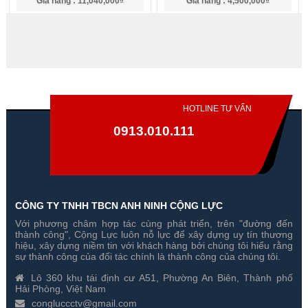
Gía hãng : 11,040,000₫
Gía hãng : 4,500,000₫
7,728,000₫
3,150,000₫
HOTLINE TƯ VẤN
0913.010.111
CÔNG TY TNHH TBCN ANH NINH CỘNG LỰC
Với phương châm hợp tác cùng phát triển, trên "đường đến
Switch Dahua PFS5424-24T 24
Switch Dahua S1000-8TP 8
thành công", Cộng Lực luôn nỗ lực để xây dựng uy tín thương
Cổng
Cổng
hiệu, xây dựng niềm tin với khách hàng bởi chúng tôi hiểu rằng
sự thành công của đối tác chính là thành công của chúng tôi.
Gía hãng : 25,000,000₫
Gía hãng : 9,000,000₫
Lô 360 khu tái định cư A51, Phường An Biên, Thành phố
17,500,000₫
6,300,000₫
Hải Phòng, Việt Nam
congluccctv@gmail.com