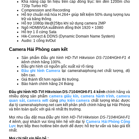
Khả năng cấp tín hiệu trên cáp đồng trục: lên đến 1200m cho
720p Turbo HD
Compression and Recording
Hỗ trợ chuẩn mã hóa H.264+ giúp tiết kiệm 50% dung lượng lưu
trữ và băng thông.
Hỗ trợ 1080p lite@25fps khi sử dụng camera 2MP
Ngõ HDMI/VGA xuấthiình đồng thời 1920 × 1080
Hỗ trợ 1 ổ cứng Sata
Hik-Connect & DDNS (Dynamic Domain Name System)
Audio: 1 cổng In/Out
Camera Hải Phòng cam kết
Sản phẩm
Đầu ghi hình HD-TVI Hikvision DS-7104HGHI-F1 4
kênh
chính hãng 100%.
Đầu ghi hình có nguồn gốc xuất xứ rõ ràng
Đầu ghi hình Camera
tại camerahaiphong.net chất lượng, độ
bền cao.
Giá thành tốt hơn ngoài thị trường.
Bảo hành chính hãng 24 tháng
Đầu ghi hình HD-TVI Hikvision DS-7104HGHI-F1 4 kênh​
chính hãng và
nhiều dòng sản phẩm
camera giấu kín
,
camera hành trình
,
camera
quan sát
,
camera wifi
cùng
phụ kiện camera
chất lượng khác được
đại lý camerahaiphong.net cam kết phân phối chính hãng tại Hải Phòng
và trên toàn quốc với giá rẻ nhất thị trường.
Mọi nhu cầu đặt mua
Đầu ghi hình HD-TVI Hikvision DS-7104HGHI-F1
4 kênh, quý khách
vui lòng liên hệ với đại lý
Camera Hải Phòng Cộng
Lực
trực tiếp theo hotline bên dưới để được hỗ trợ tư vấn và báo giá tốt
nhất.
Mọi chi tiết xin liên hệ :