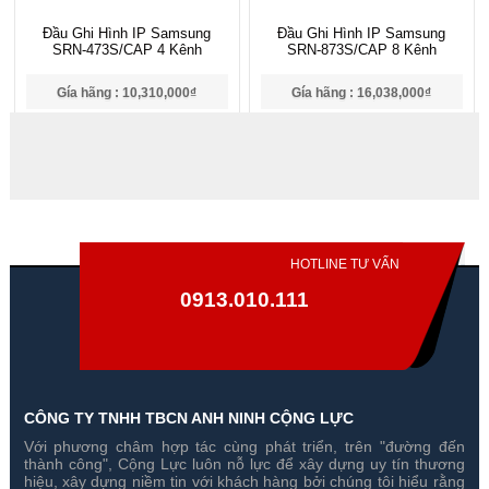
Đầu Ghi Hình IP Samsung
Đầu Ghi Hình IP Samsung
SRN-473S/CAP 4 Kênh
SRN-873S/CAP 8 Kênh
Gía hãng : 10,310,000₫
Gía hãng : 16,038,000₫
7,217,000₫
11,226,600₫
HOTLINE TƯ VẤN
0913.010.111
CÔNG TY TNHH TBCN ANH NINH CỘNG LỰC
Với phương châm hợp tác cùng phát triển, trên "đường đến
Đầu Ghi Hình IP Samsung
Đầu Ghi Hình IP Samsung
thành công", Cộng Lực luôn nỗ lực để xây dựng uy tín thương
SRN-1673S/CAP 16 Kênh
QRN-410/CAP 4 Kênh
hiệu, xây dựng niềm tin với khách hàng bởi chúng tôi hiểu rằng