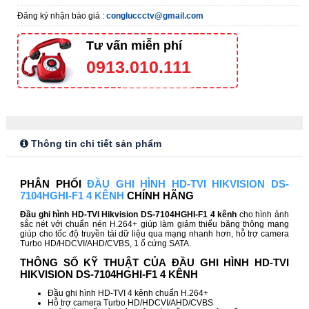
Đăng ký nhận báo giá :
congluccctv@gmail.com
Tư vấn miễn phí
0913.010.111
Thông tin chi tiết sản phẩm
PHÂN PHỐI
ĐẦU GHI HÌNH HD-TVI HIKVISION DS-
7104HGHI-F1 4 KÊNH
CHÍNH HÃNG
Đầu ghi hình HD-TVI Hikvision DS-7104HGHI-F1 4 kênh
cho hình ảnh
sắc nét với chuẩn nén H.264+ giúp làm giảm thiểu băng thông mạng
giúp cho tốc độ truyền tải dữ liệu qua mạng nhanh hơn, hỗ trợ camera
Turbo HD/HDCVI/AHD/CVBS, 1 ổ cứng SATA.
THÔNG SỐ KỸ THUẬT CỦA ĐẦU GHI HÌNH HD-TVI
HIKVISION DS-7104HGHI-F1 4 KÊNH
Đầu ghi hình HD-TVI 4 kênh chuẩn H.264+
Hỗ trợ camera Turbo HD/HDCVI/AHD/CVBS