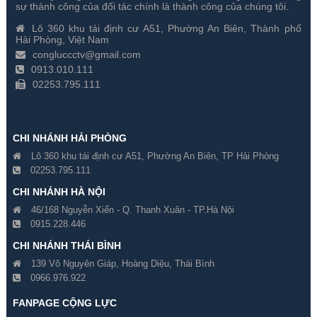
sự thành công của đối tác chính là thành công của chúng tôi.
Gía hãng : 32,077,000₫
Gía hãng : 8,783,000₫
Lô 360 khu tái định cư A51, Phường An Biên, Thành phố
22,453,900₫
6,148,100₫
Hải Phòng, Việt Nam
congluccctv@gmail.com
0913.010.111
02253.795.111
CHI NHÁNH HẢI PHÒNG
Lô 360 khu tái định cư A51, Phường An Biên, TP Hải Phòng
02253.795.111
CHI NHÁNH HÀ NỘI
46/168 Nguyễn Xiển - Q. Thanh Xuân - TP.Hà Nội
0915.228.446
Đầu Ghi Hình IP Samsung
Đầu Ghi Hình IP Samsung
CHI NHÁNH THÁI BÌNH
XRN-410S/CAP 4 Kênh
QRN-810/CAP 8 Kênh
139 Võ Nguyên Giáp, Hoàng Diệu, Thái Bình
0966.976.922
Gía hãng : ₫
Gía hãng : 11,456,000₫
₫
8,019,200₫
FANPAGE CỘNG LỰC