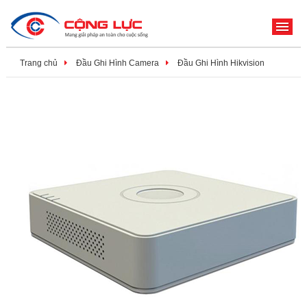
ME
Trang chủ
Đầu Ghi Hình Camera
Đầu Ghi Hình Hikvision