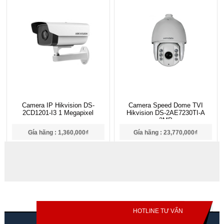
Camera IP Hikvision DS-
Camera Speed Dome TVI
2CD1201-I3 1 Megapixel
Hikvision DS-2AE7230TI-A
2MP
Gía hãng : 1,360,000₫
Gía hãng : 23,770,000₫
952,000₫
16,639,000₫
HOTLINE TƯ VẤN