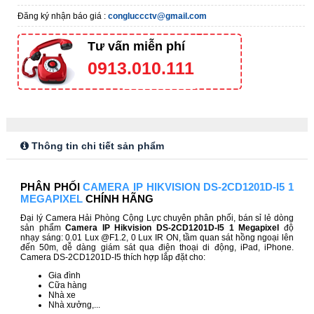
Đăng ký nhận báo giá :
congluccctv@gmail.com
Tư vấn miễn phí
0913.010.111
Thông tin chi tiết sản phẩm
PHÂN PHỐI
CAMERA IP HIKVISION DS-2CD1201D-I5 1
MEGAPIXEL
CHÍNH HÃNG
Đại lý Camera Hải Phòng Cộng Lực chuyên phân phối, bán sỉ lẻ dòng
sản phẩm
Camera IP Hikvision DS-2CD1201D-I5 1 Megapixel
độ
nhạy sáng: 0.01 Lux @F1.2, 0 Lux IR ON, tầm quan sát hồng ngoại lên
đến 50m, dễ dàng giám sát qua điện thoại di động, iPad, iPhone.
Camera DS-2CD1201D-I5 thích hợp lắp đặt cho:
Gia đình
Cữa hàng
Nhà xe
Nhà xưởng,...