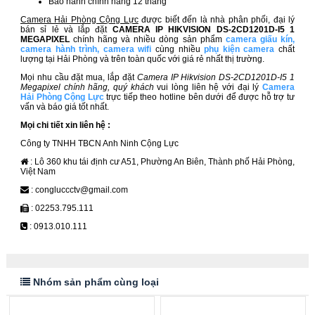
Bảo hành chính hãng 12 tháng
Camera Hải Phòng Cộng Lực
được biết đến là nhà phân phối, đại lý
bán sỉ lẻ và lắp đặt
CAMERA IP HIKVISION DS-2CD1201D-I5 1
MEGAPIXEL​
chính hãng và nhiều dòng sản phẩm
camera giấu kín
,
camera hành trình
,
camera wifi
cùng nhiều
phụ kiện camera
chất
lượng tại Hải Phòng và trên toàn quốc với giá rẻ nhất thị trường.
Mọi nhu cầu đặt mua, lắp đặt
Camera IP Hikvision DS-2CD1201D-I5 1
Megapixel chính hãng, quý khách
vui lòng liên hệ với đại lý
Camera
Hải Phòng Cộng Lực
trực tiếp theo hotline bên dưới để được hỗ trợ tư
vấn và báo giá tốt nhất.
Mọi chi tiết xin liên hệ :
Công ty TNHH TBCN Anh Ninh Cộng Lực
: Lô 360 khu tái định cư A51, Phường An Biên, Thành phố Hải Phòng,
Việt Nam
: congluccctv@gmail.com
: 02253.795.111
: 0913.010.111
Nhóm sản phẩm cùng loại