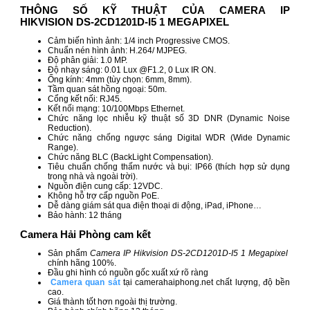
THÔNG SỐ KỸ THUẬT CỦA CAMERA IP
HIKVISION DS-2CD1201D-I5 1 MEGAPIXEL
Cảm biến hình ảnh: 1/4 inch Progressive CMOS.
Chuẩn nén hình ảnh: H.264/ MJPEG.
Độ phân giải: 1.0 MP.
Độ nhạy sáng: 0.01 Lux @F1.2, 0 Lux IR ON.
Ống kính: 4mm (tùy chọn: 6mm, 8mm).
Tầm quan sát hồng ngoại: 50m.
Cổng kết nối: RJ45.
Kết nối mạng: 10/100Mbps Ethernet.
Chức năng lọc nhiễu kỹ thuật số 3D DNR (Dynamic Noise
Reduction).
Chức năng chống ngược sáng Digital WDR (Wide Dynamic
Range).
Chức năng BLC (BackLight Compensation).
Tiêu chuẩn chống thấm nước và bụi: IP66 (thích hợp sử dụng
trong nhà và ngoài trời).
Nguồn điện cung cấp: 12VDC.
Không hỗ trợ cấp nguồn PoE.
Dễ dàng giám sát qua điện thoại di động, iPad, iPhone…
Bảo hành: 12 tháng
Camera Hải Phòng cam kết
Sản phẩm
Camera IP Hikvision DS-2CD1201D-I5 1 Megapixel
chính hãng 100%.
Đầu ghi hình có nguồn gốc xuất xứ rõ ràng
Camera quan sát
tại camerahaiphong.net chất lượng, độ bền
cao.
Giá thành tốt hơn ngoài thị trường.