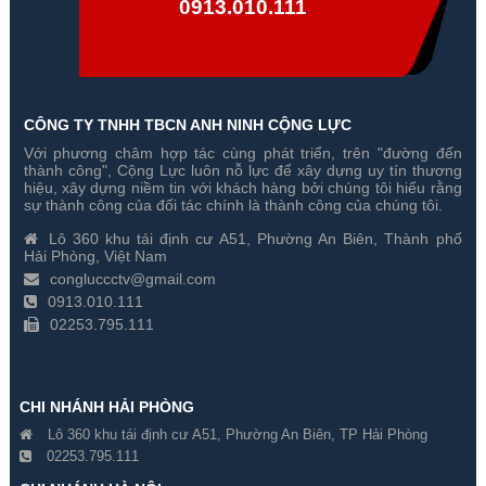
0913.010.111
CÔNG TY TNHH TBCN ANH NINH CỘNG LỰC
Với phương châm hợp tác cùng phát triển, trên "đường đến
Camera Speed Dome TVI
Camera Speed Dome TVI
thành công", Cộng Lực luôn nỗ lực để xây dựng uy tín thương
Hikvision DS-2AE5223TI-A
Hikvision DS-2AE4225TI-D
hiệu, xây dựng niềm tin với khách hàng bởi chúng tôi hiểu rằng
2MP
2MP
sự thành công của đối tác chính là thành công của chúng tôi.
Gía hãng : 18,970,000₫
Gía hãng : 12,820,000₫
Lô 360 khu tái định cư A51, Phường An Biên, Thành phố
13,279,000₫
8,974,000₫
Hải Phòng, Việt Nam
congluccctv@gmail.com
0913.010.111
02253.795.111
CHI NHÁNH HẢI PHÒNG
Lô 360 khu tái định cư A51, Phường An Biên, TP Hải Phòng
02253.795.111