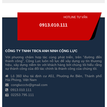
HOTLINE TƯ VẤN
0913.010.111
CÔNG TY TNHH TBCN ANH NINH CỘNG LỰC
Với phương châm hợp tác cùng phát triển, trên "đường đến
Đổi 3 Camera Hikvision 2
Đổi 4 Camera Hikvision 2
thành công", Cộng Lực luôn nỗ lực để xây dựng uy tín thương
Megapixel Cũ Lấy Mới
Megapixel Cũ Lấy Mới
hiệu, xây dựng niềm tin với khách hàng bởi chúng tôi hiểu rằng
sự thành công của đối tác chính là thành công của chúng tôi.
Gía hãng : 4,650,000₫
Gía hãng : 5,550,000₫
Lô 360 khu tái định cư A51, Phường An Biên, Thành phố
4,565,000₫
5,464,000₫
Hải Phòng, Việt Nam
congluccctv@gmail.com
0913.010.111
02253.795.111