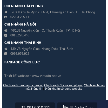
CHI NHÁNH HẢI PHÒNG
Lô 360 khu tái định cư A51, Phường An Biên, TP Hải Phòng
02253.795.111
CHI NHÁNH HÀ NỘI
46/168 Nguyễn Xiển - Q. Thanh Xuân - TP.Hà Nội
0915.228.446
Đổi 5 Camera Hikvision 2
Đổi 6 Camera Hikvision 2
CHI NHÁNH THÁI BÌNH
Megapixel Cũ Lấy Mới
Megapixel Cũ Lấy Mới
139 Võ Nguyên Giáp, Hoàng Diệu, Thái Bình
0966.976.922
Gía hãng : 7,600,000₫
Gía hãng : 8,600,000₫
7,500,000₫
8,400,000₫
FANPAGE CỘNG LỰC
Thiết kế website :
www.vietads.net.vn
Chính sách bảo hành - bảo trì
|
Chính sách đổi trả sản phẩm
|
Chính sách bảo
mật thông tin
|
Điều khoản sử dụng website
0913.010.111
Nhắn tin Zalo