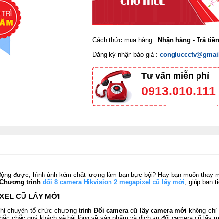
Cách thức mua hàng :
Nhận hàng - Trả tiề
Đăng ký nhận báo giá :
congluccctv@gmai
Tư vấn miễn phí
0913.010.111
động được, hình ảnh kém chất lượng làm bạn bực bội? Hay bạn muốn thay m
Chương trình
đổi 8 camera Hikvision 2 megapixel cũ lấy mới
,
giúp bạn ti
XEL CŨ LẤY MỚI
chỉ chuyên tổ chức chương trình
Đổi camera cũ lấy camera mới
không chỉ 
 Chắc chắc quý khách sẽ hài lòng về sản phẩm và dịch vụ đổi camera cũ lấy