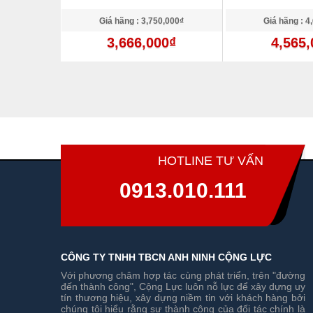
,000₫
Giá hãng : 3,750,000₫
Giá hãng : 4
0₫
3,666,000₫
4,565,
HOTLINE TƯ VẤN
0913.010.111
CÔNG TY TNHH TBCN ANH NINH CỘNG LỰC
Với phương châm hợp tác cùng phát triển, trên "đường
đến thành công", Cộng Lực luôn nỗ lực để xây dựng uy
tín thương hiệu, xây dựng niềm tin với khách hàng bởi
chúng tôi hiểu rằng sự thành công của đối tác chính là