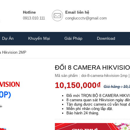
Hotline
Email liên hệ
0913.010.111
congluccctv@gmail.com
Dự Án
Khuyến Mại
Giải Pháp
Download
 Hikvision 2MP
ĐỔI 8 CAMERA HIKVISI
Mã sản phẩm :
doi-8-camera-hikvision-1mp
|
10,150,000₫
Giá hãng : 10,
Đổi mới TRỌN BỘ 8 CAMERA HIKVIS
8 camera quan sát Hikvision ngày đêm
Tận dụng được camera cũ vẫn hoạt đ
Miễn phí nhân công lắp đặt.
Bảo hành 24 tháng.