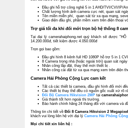
Đầu ghi hỗ trợ công nghệ 5 in 1 AHD/TVI/CVI/IP/A
Chất lượng hình ảnh camera cực nét, quan sát ng
Tên miền miễn phí, quan sát từ xa qua mạng, sever
Giao diện đầu ghi, phần mềm xem trên điện thoại v
Trợ giá tối đa khi đổi mới trọn bộ hệ thống 8 c
Tại đại lý camerahaiphong.net quý khách sẽ được "HỖ T
14.200.000đ, tiết kiệm được 4.050.000đ
Trọn gọi bao gồm:
Đầu ghi hình 8 kênh full HD 1080P hỗ trợ 5 in 1 C
8 Camera trong nhà (hoặc ngoài trời) quan sát ngà
Nhân công lắp đặt, thay thế mới thiết bị .
Nhân công cài đặt từ xa qua mạng xem trên điện tho
Camera Hải Phòng Cộng Lực cam kết
Tất cả các thiết bị camera, đầu ghi hình đổi mới đề
Các thiết bị thay thế đều có nguồn gốc xuất xứ rõ r
Đổi Bộ Camera Hikvision 2MP
tại
camerahaiphon
Giá thành tốt hơn ngoài thị trường.
Bảo hành chính hãng 24 tháng đối với camera và đầ
Thông tin chi tiết về
Đổi 8 Camera Hikvision 2 Megapixe
khách vui lòng liên hệ với đại lý
Camera Hải Phòng Cộng
Mọi chi tiết xin liên hệ :