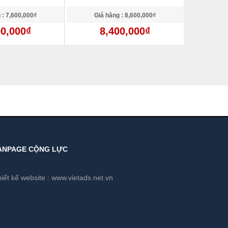
 : 7,600,000₫
Giá hãng : 8,600,000₫
Giá 
00,000₫
8,400,000₫
9
ANPAGE CỘNG LỰC
iết kế website :
www.vietads.net.vn