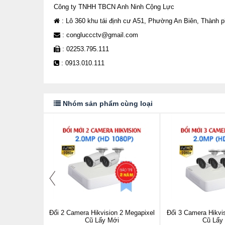
Công ty TNHH TBCN Anh Ninh Cộng Lực
: Lô 360 khu tái định cư A51, Phường An Biên, Thành 
: congluccctv@gmail.com
: 02253.795.111
: 0913.010.111
Nhóm sản phẩm cùng loại
 2 Megapixel
Đổi 2 Camera Hikvision 2 Megapixel
Đổi 3 Camera Hikvi
i
Cũ Lấy Mới
Cũ Lấy