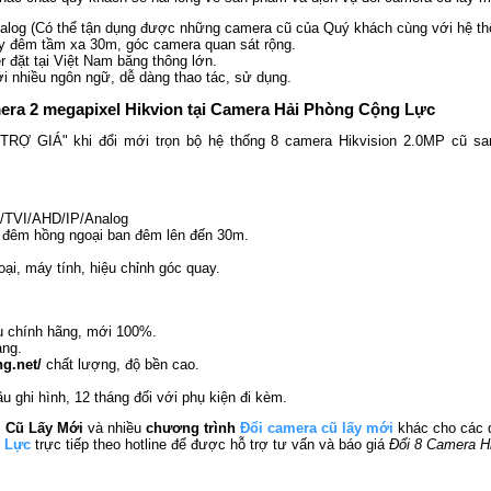
nalog (Có thể tận dụng được những camera cũ của Quý khách cùng với hệ th
ày đêm tầm xa 30m, góc camera quan sát rộng.
 đặt tại Việt Nam băng thông lớn.
ới nhiều ngôn ngữ, dễ dàng thao tác, sử dụng.
amera 2 megapixel Hikvion tại Camera Hải Phòng Cộng Lực
RỢ GIÁ" khi đổi mới trọn bộ hệ thống 8 camera Hikvision 2.0MP cũ sang
VI/TVI/AHD/IP/Analog
y đêm hồng ngoại ban đêm lên đến 30m.
ại, máy tính, hiệu chỉnh góc quay.
u
chính hãng, mới 100%.
àng.
g.net/
chất lượng, độ bền cao.
u ghi hình, 12 tháng đối với phụ kiện đi kèm.
l Cũ Lấy Mới
và nhiều
chương trình
Đổi camera cũ lấy mới
khác cho các 
 Lực
trực tiếp theo hotline để được hỗ trợ tư vấn và báo giá
Đổi 8 Camera Hi