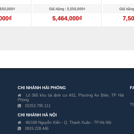
,650,000₫
Giá hãng : 5,550,000₫
Giá hãng
000₫
5,464,000₫
7,5
CHI NHÁNH HẢI PHÒNG
F
Lô 360 khu tái định cư A51, Phường An Biên, TP Hải
Phòng
Th
02253.795.111
CHI NHÁNH HÀ NỘI
46/168 Nguyễn Xiển - Q. Thanh Xuân - TP.Hà Nội
0915.228.446