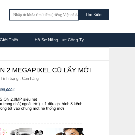
Giới Thiệu
Hồ Sơ Năng Lực Công Ty
ON 2 MEGAPIXEL CŨ LẤY MỚI
Tình trạng :
Còn hàng
300,000₫
ION 2.0MP siêu nét
 trong nhà( ngoài trời) + 1 đầu ghi hình 8 kênh
ộng tốt vào chung một hệ thống mới