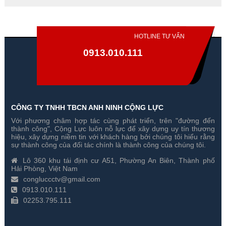
HOTLINE TƯ VẤN
0913.010.111
CÔNG TY TNHH TBCN ANH NINH CỘNG LỰC
Với phương châm hợp tác cùng phát triển, trên "đường đến
Đổi 3 Camera Hikvision 2
Đổi 4 Camera Hikvision 2
thành công", Cộng Lực luôn nỗ lực để xây dựng uy tín thương
Megapixel Cũ Lấy Mới
Megapixel Cũ Lấy Mới
hiệu, xây dựng niềm tin với khách hàng bởi chúng tôi hiểu rằng
sự thành công của đối tác chính là thành công của chúng tôi.
Gía hãng : 4,650,000₫
Gía hãng : 5,550,000₫
Lô 360 khu tái định cư A51, Phường An Biên, Thành phố
4,565,000₫
5,464,000₫
Hải Phòng, Việt Nam
congluccctv@gmail.com
0913.010.111
02253.795.111