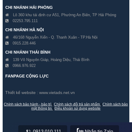
CHI NHÁNH HẢI PHÒNG
Lô 360 khu tái định cư A51, Phường An Biên, TP Hải Phòng
02253.795.111
CHI NHÁNH HÀ NỘI
46/168 Nguyễn Xiển - Q. Thanh Xuân - TP.Hà Nội
0915.228.446
Đổi 5 Camera Hikvision 2
Đổi 6 Camera Hikvision 2
CHI NHÁNH THÁI BÌNH
Megapixel Cũ Lấy Mới
Megapixel Cũ Lấy Mới
139 Võ Nguyên Giáp, Hoàng Diệu, Thái Bình
0966.976.922
Gía hãng : 7,600,000₫
Gía hãng : 8,600,000₫
7,500,000₫
8,400,000₫
FANPAGE CỘNG LỰC
Thiết kế website :
www.vietads.net.vn
Chính sách bảo hành - bảo trì
|
Chính sách đổi trả sản phẩm
|
Chính sách bảo
mật thông tin
|
Điều khoản sử dụng website
0913.010.111
Nhắn tin Zalo