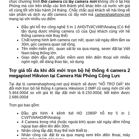
chức chương trình
Đổi camera cũ lấy camera mới
không chỉ ở tại Hải
Phòng mà còn trên khắp các tỉnh thành phố khác trên cả nước với giá
vô cùng tốt với bảo hành 24 tháng. Chắc chắc quý khách sẽ hài lòng về
sản phẩm và dịch vụ đổi camera cũ lấy mới mà
camerahaiphong.net
mang lại với nhiều ưu điểm:
Đầu ghi hỗ trợ công nghệ 5 in 1 AHD/TVI/CVI/IP/Analog (Có thể
tận dụng được những camera cũ của Quý khách cùng với hệ
thống camera mới thay thế)
Chất lượng hình ảnh camera cực nét, quan sát ngày đêm tầm xa
30m, góc camera quan sát rộng.
Tên miền miễn phí, quan sát từ xa qua mạng, sever đặt tại Việt
Nam băng thông lớn.
Giao diện đầu ghi, phần mềm xem trên điện thoại với nhiều
ngôn ngữ, dễ dàng thao tác, sử dụng.
Trợ giá tối đa khi đổi mới trọn bộ hệ thống 4 camera 2
megapixel Hikvion tại Camera Hải Phòng Cộng Lực
Tại đại lý camerahaiphong.net quý khách sẽ được "HỖ TRỢ GIÁ" khi
đổi mới trọn bộ hệ thống 4 camera Hikvision 2.0MP cũ sang mới chỉ với
5.464.000đ so với giá trị lắp đặt mới là 8.150.000đ, tiết kiệm được
2.686.000đ
Trọn gọi bao gồm:
Đầu ghi hình 4 kênh full HD 1080P hỗ trợ 5 in 1
CVI/TVI/AHD/IP/Analog
4 Camera trong nhà (hoặc ngoài trời) quan sát ngày đêm hồng
ngoại ban đêm lên đến 30m.
Nhân công lắp đặt, thay thế mới thiết bị .
Nhân công cài đặt từ xa qua mạng xem trên điện thoại, máy