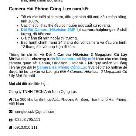
tính, hiệu chỉnh góc quay.
Camera Hải Phòng Cộng Lực cam kết
Tất cả các thiết bị camera, đầu ghi hình đổi mới đều
chính hãng,
mới 100%.
Các thiết bị thay thế đều có nguồn gốc xuất xứ rõ ràng.
Đổi Bộ Camera Hikvision 2MP
tại
camerahaiphong.net/
chất
lượng, độ bền cao.
Giá thành tốt hơn ngoài thị trường.
Bảo hành chính hãng 24 tháng đối với camera và đầu ghi hình,
12 tháng đối với phụ kiện đi kèm.
Thông tin chi tiết về
Đổi 4 Camera Hikvision 2 Megapixel Cũ Lấy
Mới
và nhiều
chương trình
Đổi camera cũ lấy mới
khác cho các dòng
camera quan sát Dahua, Hikvision 1 MP và 2 MP quý khách vui lòng
liên hệ với đại lý
Camera Hải Phòng Cộng Lực
trực tiếp theo hotline để
được hỗ trợ tư vấn và báo giá
Đổi 4 Camera Hikvision 2 Megapixel Cũ
Lấy Mới
tốt nhất.
Mọi chi tiết xin liên hệ :
Công ty TNHH TBCN Anh Ninh Cộng Lực
: Lô 360 khu tái định cư A51, Phường An Biên, Thành phố Hải Phòng,
Việt Nam
: congluccctv@gmail.com
: 02253.795.111
: 0913.010.111