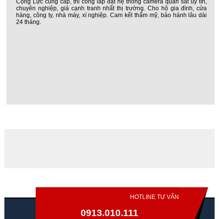
Cộng Lực cung cấp, thi công lắp đặt hệ thống camera quan sát uy tín,
chuyên nghiệp, giá cạnh tranh nhất thị trường. Cho hộ gia đình, cửa
hàng, công ty, nhà máy, xí nghiệp. Cam kết thẩm mỹ, bảo hành lâu dài
24 tháng.
HOTLINE TƯ VẤN
0913.010.111