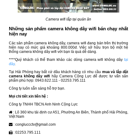
Camera wifi lắp tại quán ăn
Những sản phẩm camera không dây wifi bán chạy nhất
hiện nay
Các sản phẩm camera không dây, camera wifi đang bán trên thị trường
hiện nay có mức giá khoảng 800.000đ. Việc sở hữu trọn bộ một hệ
thống camera không dây wifi với bạn là quá dễ dàng.
****Quý khách có thể tham khảo các dòng camera wifi không dây
tại
đây
.
Tại Hải Phòng hay bất cứ đâu khách hàng có nhu cầu
mua và lắp đặt
camera không dây wifi
hãy Camera Cộng Lực để được tư vấn sản
phẩm phù hợp: 0943.622.111 - 02253.795.111
Công ty luôn sẵn sàng hỗ trợ bạn.
Mọi chi tiết xin liên hệ :
Công ty TNHH TBCN Anh Ninh Cộng Lực
: Lô 360 khu tái định cư A51, Phường An Biên, Thành phố Hải Phòng,
Việt Nam
: congluccctv@gmail.com
: 02253.795.111