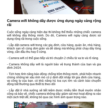
Camera wifi không dây được ứng dụng ngày càng rộng
rãi
Cuộc sống ngày càng hiện đại thì không thể thiếu những chiếc camera
wifi không dây thông minh. Do đó, Camera wifi ngày càng được sử
dụng rộng rãi trong cuộc sống.
- Lắp đặt camera wifi trong các gia đình, cửa hàng, quán ăn, nhà hàng,
khách sạn vô cùng đơn giản và dễ dàng mà không phải chạy dây lòng
vòng, cần đầu thu hay ổ cứng.
- Camera wifi có thể giao tiếp và trò chuyện 2 chiều từ xa to và rõ ràng.
- Camera không dây wifi là người bảo vệ trung thành của bạn và gia
đình 24/24.
- Tích hợp tính năng báo động chống trộm thông minh, phát hiện nhanh
chóng những kẻ xấu rình mò có ý định đột nhập tới gia đình cửa hàng,
vp công ty của bạn. có khả năng hú loa cực lớn và cảnh báo chuyển
động bất thường qua thiết bị theo dõi
- Lắp đặt ở nhà xưởng sẽ tiết kiệm được nhiều tiền thuê mướn nhân
công và bảo vệ, chiếc camera không dây giám sát mọi hoạt động ra vào
một cách triệt để, không bỏ qua các hình ảnh quan trọng nào.