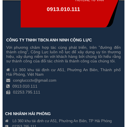
HOTLINE TƯ VẤN
0913.010.111
CÔNG TY TNHH TBCN ANH NINH CỘNG LỰC
Với phương châm hợp tác cùng phát triển, trên "đường đến
thành công", Cộng Lực luôn nỗ lực để xây dựng uy tín thương
hiệu, xây dựng niềm tin với khách hàng bởi chúng tôi hiểu rằng
sự thành công của đối tác chính là thành công của chúng tôi.
Lô 360 khu tái định cư A51, Phường An Biên, Thành phố
Hải Phòng, Việt Nam
congluccctv@gmail.com
0913.010.111
02253.795.111
CHI NHÁNH HẢI PHÒNG
Lô 360 khu tái định cư A51, Phường An Biên, TP Hải Phòng
02253.795.111