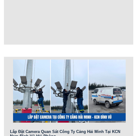
Lắp Đặt Camera Quan Sát Công Ty Cảng Hải Minh Tại KCN