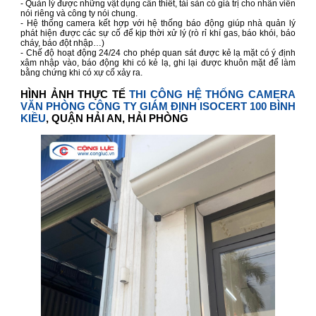
- Quản lý được những vật dụng cần thiết, tài sản có giá trị cho nhân viên
nói riêng và công ty nói chung.
- Hệ thống camera kết hợp với hệ thống báo động giúp nhà quản lý
phát hiện được các sự cố để kịp thời xử lý (rò rỉ khí gas, báo khói, báo
cháy, báo đột nhập…)
- Chế độ hoạt động 24/24 cho phép quan sát được kẻ lạ mặt có ý định
xâm nhập vào, báo động khi có kẻ lạ, ghi lại được khuôn mặt để làm
bằng chứng khi có xự cố xảy ra.
HÌNH ẢNH THỰC TẾ
THI CÔNG HỆ THỐNG CAMERA
VĂN PHÒNG CÔNG TY GIÁM ĐỊNH ISOCERT 100 BÌNH
KIỀU
, QUẬN HẢI AN, HẢI PHÒNG