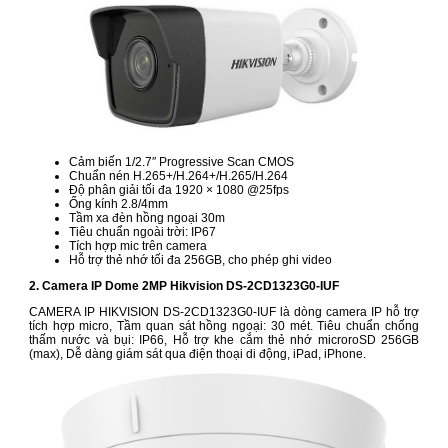
Cảm biến 1/2.7″ Progressive Scan CMOS
Chuẩn nén H.265+/H.264+/H.265/H.264
Độ phân giải tối đa 1920 × 1080 @25fps
Ống kính 2.8/4mm
Tầm xa đèn hồng ngoại 30m
Tiêu chuẩn ngoài trời: IP67
Tích hợp mic trên camera
Hỗ trợ thẻ nhớ tối đa 256GB, cho phép ghi video
2. Camera IP Dome 2MP Hikvision DS-2CD1323G0-IUF
CAMERA IP HIKVISION DS-2CD1323G0-IUF là dòng camera IP hỗ trợ
tích hợp micro, Tầm quan sát hồng ngoại: 30 mét. Tiêu chuẩn chống
thấm nước và bụi: IP66, Hỗ trợ khe cắm thẻ nhớ microroSD 256GB
(max), Dễ dàng giám sát qua điện thoại di động, iPad, iPhone.