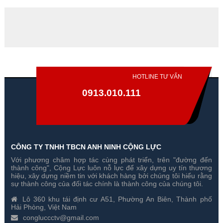
HOTLINE TƯ VẤN
0913.010.111
CÔNG TY TNHH TBCN ANH NINH CỘNG LỰC
Với phương châm hợp tác cùng phát triển, trên "đường đến
thành công", Cộng Lực luôn nỗ lực để xây dựng uy tín thương
hiệu, xây dựng niềm tin với khách hàng bởi chúng tôi hiểu rằng
sự thành công của đối tác chính là thành công của chúng tôi.
Lô 360 khu tái định cư A51, Phường An Biên, Thành phố
Hải Phòng, Việt Nam
congluccctv@gmail.com