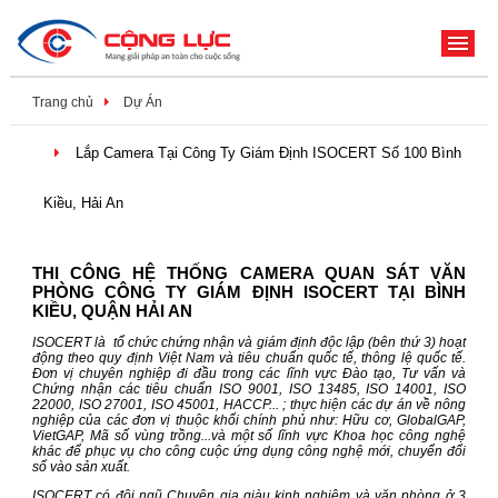
ME
Trang chủ
Dự Án
Lắp Camera Tại Công Ty Giám Định ISOCERT Số 100 Bình
Kiều, Hải An
THI CÔNG HỆ THỐNG CAMERA QUAN SÁT VĂN
PHÒNG CÔNG TY GIÁM ĐỊNH ISOCERT TẠI BÌNH
KIỀU, QUẬN HẢI AN
ISOCERT là tổ chức chứng nhận và giám định độc lập (bên thứ 3) hoạt
động theo quy định Việt Nam và tiêu chuẩn quốc tế, thông lệ quốc tế.
Đơn vị chuyên nghiệp đi đầu trong các lĩnh vực Đào tạo, Tư vấn và
Chứng nhận các tiêu chuẩn ISO 9001, ISO 13485, ISO 14001, ISO
22000, ISO 27001, ISO 45001, HACCP... ; thực hiện các dự án về nông
nghiệp của các đơn vị thuộc khối chính phủ như: Hữu cơ, GlobalGAP,
VietGAP, Mã số vùng trồng...và một số lĩnh vực Khoa học công nghệ
khác để phục vụ cho công cuộc ứng dụng công nghệ mới, chuyển đổi
số vào sản xuất.
ISOCERT có đội ngũ Chuyên gia giàu kinh nghiệm và văn phòng ở 3