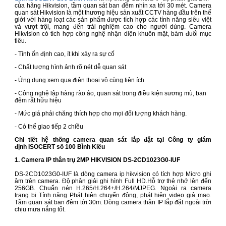
của hãng Hikvision, tầm quan sát ban đềm nhìn xa tới 30 mét. Camera
quan sát Hikvision là một thương hiệu sản xuất CCTV hàng đầu trên thế
giới với hàng loạt các sản phẩm được tích hợp các tính năng siêu việt
và vượt trội, mang đến trải nghiệm cao cho người dùng. Camera
Hikvision có tích hợp công nghệ nhận diện khuôn mặt, bám đuổi mục
tiêu.
- Tính ổn định cao, ít khi xảy ra sự cố
- Chất lượng hình ảnh rõ nét dễ quan sát
- Ứng dụng xem qua điện thoại vô cùng tiện ích
- Công nghệ lập hàng rào ảo, quan sát trong điều kiện sương mù, ban
đêm rất hữu hiệu
- Mức giá phải chăng thích hợp cho mọi đối tượng khách hàng.
- Có thể giao tiếp 2 chiều
Chi tiết hệ thống camera quan sát lắp đặt tại Công ty giám
định ISOCERT số 100 Bình Kiều
1. Camera IP thân trụ 2MP HIKVISION DS-2CD1023G0-IUF
DS-2CD1023G0-IUF là dòng camera ip hikvision có tích hợp Micro ghi
âm trên camera. Độ phân giải ghi hình Full HD.Hỗ trợ thẻ nhớ lên đến
256GB. Chuẩn nén H.265/H.264+/H.264/MJPEG. Ngoài ra camera
trang bị Tính năng Phát hiện chuyển động, phát hiện video giả mạo.
Tầm quan sát ban đêm tới 30m. Dòng camera thân IP lắp đặt ngoài trời
chịu mưa nắng tốt.