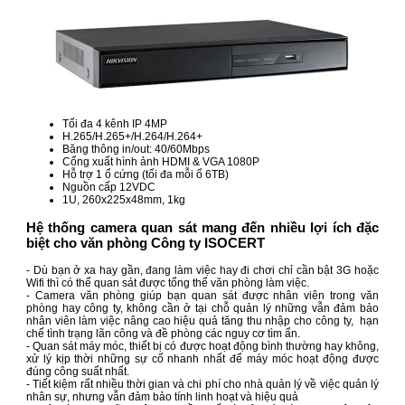
Tối đa 4 kênh IP 4MP
H.265/H.265+/H.264/H.264+
Băng thông in/out: 40/60Mbps
Cổng xuất hình ảnh HDMI & VGA 1080P
Hỗ trợ 1 ổ cứng (tối đa mỗi ổ 6TB)
Nguồn cấp 12VDC
1U, 260x225x48mm, 1kg
Hệ thống camera quan sát mang đến nhiều lợi ích đặc
biệt cho văn phòng Công ty ISOCERT
- Dù bạn ở xa hay gần, đang làm việc hay đi chơi chỉ cần bật 3G hoặc
Wifi thì có thể quan sát được tổng thể văn phòng làm việc.
- Camera văn phòng giúp bạn quan sát được nhân viên trong văn
phòng hay công ty, không cần ở tại chỗ quản lý những vẫn đảm bảo
nhân viên làm việc nâng cao hiệu quả tăng thu nhập cho công ty, hạn
chế tình trạng lãn công và đề phòng các nguy cơ tìm ẩn.
- Quan sát máy móc, thiết bị có được hoạt động bình thường hay không,
xử lý kịp thời những sự cố nhanh nhất để máy móc hoạt động được
đúng công suất nhất.
- Tiết kiệm rất nhiều thời gian và chi phí cho nhà quản lý về việc quản lý
nhân sự, nhưng vẫn đảm bảo tính linh hoạt và hiệu quả