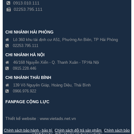
0913.010.111
02253.795.111
CHI NHÁNH HẢI PHÒNG
Lô 360 khu tái định cư A51, Phường An Biên, TP Hải Phòng
02253.795.111
CHI NHÁNH HÀ NỘI
46/168 Nguyễn Xiển - Q. Thanh Xuân - TP.Hà Nội
0915.228.446
CHI NHÁNH THÁI BÌNH
139 Võ Nguyên Giáp, Hoàng Diệu, Thái Bình
0966.976.922
FANPAGE CỘNG LỰC
Thiết kế website :
www.vietads.net.vn
Chính sách bảo hành - bảo trì
|
Chính sách đổi trả sản phẩm
|
Chính sách bảo