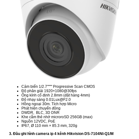
Cảm biến 1/2.7"""" Progressive Scan CMOS
Độ phân giải 1920×1080@30fps
Ống kính cố định 2.8mm (đặt hàng 4mm)
Độ nhạy sáng 0.01Lux@F2.0
Hồng ngoại 30m. Tích hợp Micro
Phát hiện chuyển động
DWDR, BLC, 3D DNR
Khe cắm thẻ nhớ microroSD 256GB (max)
Nguồn 12VDC, PoE
IP67, Ø 110 mm × 85.3 mm, 320g
3. Đầu ghi hình camera ip 4 kênh Hikvision DS-7104NI-Q1/M