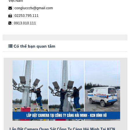
Việt Nam
: congluccctv@gmail.com
: 02253.795.111
: 0913.010.111
Có thể bạn quan tâm
Lắp Đặt Camera Quan Sát Công Ty Cảng Hải Minh Tại KCN