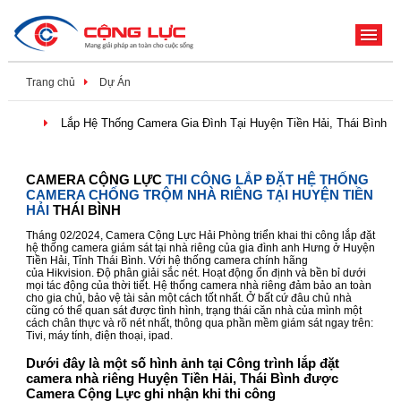
ME
Trang chủ
Dự Án
Lắp Hệ Thống Camera Gia Đình Tại Huyện Tiền Hải, Thái Bình
CAMERA CỘNG LỰC
THI CÔNG LẮP ĐẶT HỆ THỐNG
CAMERA CHỐNG TRỘM NHÀ RIÊNG TẠI HUYỆN TIỀN
HẢI
THÁI BÌNH
Tháng 02/2024, Camera Cộng Lực Hải Phòng triển khai thi công lắp đặt
hệ thống camera giám sát tại nhà riêng của gia đình anh Hưng ở Huyện
Tiền Hải, Tỉnh Thái Bình. Với hệ thống camera chính hãng
của Hikvision. Độ phân giải sắc nét. Hoạt động ổn định và bền bỉ dưới
mọi tác động của thời tiết. Hệ thống camera nhà riêng đảm bảo an toàn
cho gia chủ, bảo vệ tài sản một cách tốt nhất. Ở bất cứ đâu chủ nhà
cũng có thể quan sát được tình hình, trạng thái căn nhà của mình một
cách chân thực và rõ nét nhất, thông qua phần mềm giám sát ngay trên:
Tivi, máy tính, điện thoại, ipad.
Dưới đây là một số hình ảnh tại Công trình lắp đặt
camera nhà riêng Huyện Tiền Hải, Thái Bình được
Camera Cộng Lực ghi nhận khi thi công