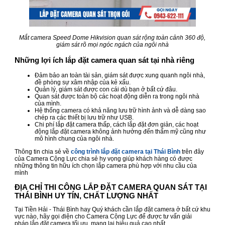
Mắt camera Speed Dome Hikvision quan sát rộng toàn cảnh 360 độ,
giám sát rõ mọi ngóc ngách của ngôi nhà
Những lợi ích lắp đặt camera quan sát tại nhà riêng
Đảm bảo an toàn tài sản, giám sát được xung quanh ngôi nhà,
đề phòng sự xâm nhập của kẻ xấu.
Quản lý, giám sát được con cái dù bạn ở bất cứ đâu.
Quan sát được toàn bộ các hoạt động diễn ra trong ngôi nhà
của mình.
Hệ thống camera có khả năng lưu trữ hình ảnh và dễ dàng sao
chép ra các thiết bị lưu trữ như USB.
Chi phí lắp đặt camera thấp, cách lắp đặt đơn giản, các hoạt
động lắp đặt camera không ảnh hưởng đến thẩm mỹ cũng như
mô hình chung của ngôi nhà.
Thông tin chia sẻ về
công trình lắp đặt camera tại Thái Bình
trên đây
của Camera Cộng Lực chia sẻ hy vọng giúp khách hàng có được
những thông tin hữu ích chọn lắp camera phù hợp với nhu cầu của
mình
ĐỊA CHỈ THI CÔNG LẮP ĐẶT CAMERA QUAN SÁT TẠI
THÁI BÌNH UY TÍN, CHẤT LƯỢNG NHẤT
Tại Tiền Hải - Thái Bình hay Quý khách cần lắp đặt camera ở bất cứ khu
vực nào, hãy gọi điện cho Camera Cộng Lực để được tư vấn giải
pháp lắp đặt camera tối ưu, mang lại hiệu quả cao nhất.