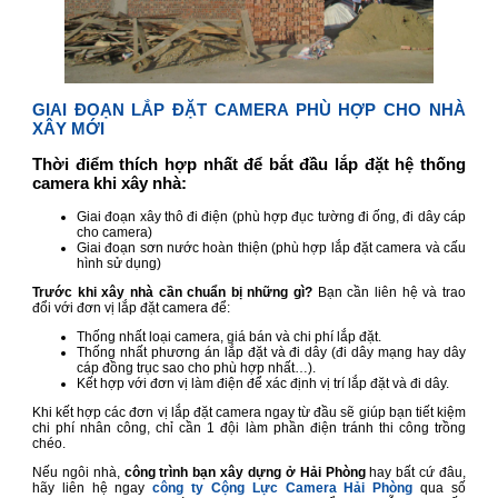
GIAI ĐOẠN LẮP ĐẶT CAMERA PHÙ HỢP CHO NHÀ
XÂY MỚI
Thời điểm thích hợp nhất để bắt đầu lắp đặt hệ thống
camera khi xây nhà:
Giai đoạn xây thô đi điện (phù hợp đục tường đi ống, đi dây cáp
cho camera)
Giai đoạn sơn nước hoàn thiện (phù hợp lắp đặt camera và cấu
hình sử dụng)
Trước khi xây nhà cần chuẩn bị những gì?
Bạn cần liên hệ và trao
đổi với đơn vị lắp đặt camera để:
Thống nhất loại camera, giá bán và chi phí lắp đặt.
Thống nhất phương án lắp đặt và đi dây (đi dây mạng hay dây
cáp đồng trục sao cho phù hợp nhất…).
Kết hợp với đơn vị làm điện để xác định vị trí lắp đặt và đi dây.
Khi kết hợp các đơn vị lắp đặt camera ngay từ đầu sẽ giúp bạn tiết kiệm
chi phí nhân công, chỉ cần 1 đội làm phần điện tránh thi công trồng
chéo.
Nếu ngôi nhà,
công trình bạn xây dựng ở Hải Phòng
hay bất cứ đâu,
hãy liên hệ ngay
công ty Cộng Lực Camera Hải Phòng
qua số