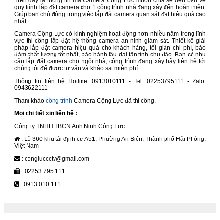
Trên đây là thông tin mà Camera Cộng Lực muốn chia sẻ đến bạn về
quy trình lắp đặt camera cho 1 công trình nhà đang xây đến hoàn thiện.
Giúp bạn chủ động trong việc lắp đặt camera quan sát đạt hiệu quả cao
nhất.
Camera Cộng Lực có kinh nghiệm hoạt động hơn nhiều năm trong lĩnh
vực thi công lắp đặt hệ thống camera an ninh giám sát. Thiết kế giải
pháp lắp đặt camera hiệu quả cho khách hàng, tối giản chi phí, bảo
đảm chất lượng tốt nhất, bảo hành lâu dài tận tình chu đáo. Bạn có nhu
cầu lắp đặt camera cho ngôi nhà, công trình đang xây hãy liên hệ tới
chúng tôi để được tư vấn và khảo sát miễn phí.
Thông tin liên hệ Hotline: 0913010111 - Tel: 02253795111 - Zalo:
0943622111
Tham khảo
công trình
Camera Cộng Lực đã thi công.
Mọi chi tiết xin liên hệ :
Công ty TNHH TBCN Anh Ninh Cộng Lực
: Lô 360 khu tái định cư A51, Phường An Biên, Thành phố Hải Phòng,
Việt Nam
: congluccctv@gmail.com
: 02253.795.111
: 0913.010.111