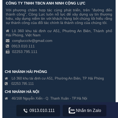
CÔNG TY TNHH TBCN ANH NINH CỘNG LỰC
Với phương châm hợp tác cùng phát triển, trên "đường đến
thành công", Cộng Lực luôn nỗ lực để xây dựng uy tín thương
hiệu, xây dựng niềm tin với khách hàng bởi chúng tôi hiểu rằng
sự thành công của đối tác chính là thành công của chúng tôi.
Lô 360 khu tái định cư A51, Phường An Biên, Thành phố
Hải Phòng, Việt Nam
congluccctv@gmail.com
0913.010.111
02253.795.111
CHI NHÁNH HẢI PHÒNG
Lô 360 khu tái định cư A51, Phường An Biên, TP Hải Phòng
02253.795.111
CHI NHÁNH HÀ NỘI
46/168 Nguyễn Xiển - Q. Thanh Xuân - TP.Hà Nội
0915.228.446
0913.010.111
Nhắn tin Zalo
CHI NHÁNH THÁI BÌNH