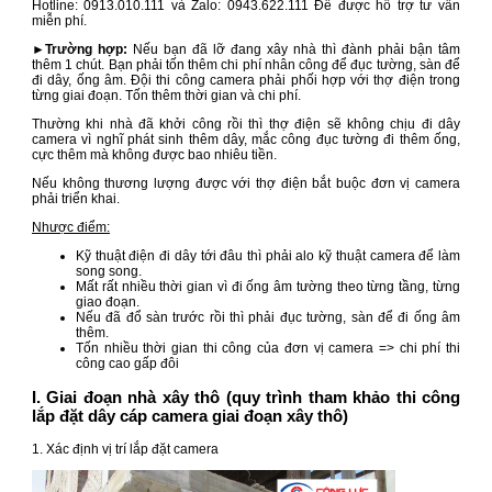
Hotline: 0913.010.111 và Zalo: 0943.622.111 Để được hỗ trợ tư vấn
miễn phí.
►Trường hợp:
Nếu bạn đã lỡ đang xây nhà thì đành phải bận tâm
thêm 1 chút. Bạn phải tốn thêm chi phí nhân công để đục tường, sàn để
đi dây, ống âm. Đội thi công camera phải phối hợp với thợ điện trong
từng giai đoạn. Tốn thêm thời gian và chi phí.
Thường khi nhà đã khởi công rồi thì thợ điện sẽ không chịu đi dây
camera vì nghĩ phát sinh thêm dây, mắc công đục tường đi thêm ống,
cực thêm mà không được bao nhiêu tiền.
Nếu không thương lượng được với thợ điện bắt buộc đơn vị camera
phải triển khai.
Nhược điểm:
Kỹ thuật điện đi dây tới đâu thì phải alo kỹ thuật camera để làm
song song.
Mất rất nhiều thời gian vì đi ống âm tường theo từng tầng, từng
giao đoạn.
Nếu đã đổ sàn trước rồi thì phải đục tường, sàn để đi ống âm
thêm.
Tốn nhiều thời gian thi công của đơn vị camera => chi phí thi
công cao gấp đôi
I. Giai đoạn nhà xây thô (quy trình tham khảo thi công
lắp đặt dây cáp camera giai đoạn xây thô)
1. Xác định vị trí lắp đặt camera