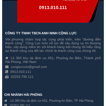
0913.010.111
CÔNG TY TNHH TBCN ANH NINH CỘNG LỰC
Với phương châm hợp tác cùng phát triển, trên "đường đến
Trọn Bộ 3 Camera Hikvision 5
Trọn Bộ 4 Camera Hikvision 5
thành công", Cộng Lực luôn nỗ lực để xây dựng uy tín thương
Megapixel
Megapixel
hiệu, xây dựng niềm tin với khách hàng bởi chúng tôi hiểu rằng
sự thành công của đối tác chính là thành công của chúng tôi.
Gía hãng : ₫
Gía hãng : ₫
Lô 360 khu tái định cư A51, Phường An Biên, Thành phố
₫
₫
Hải Phòng, Việt Nam
congluccctv@gmail.com
0913.010.111
02253.795.111
CHI NHÁNH HẢI PHÒNG
Lô 360 khu tái định cư A51, Phường An Biên, TP Hải Phòng
02253.795.111