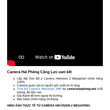
Camera Hải Phòng Cộng Lực cam kết
Lắp đặt
Trọn Bộ 2 Camera Hikvision 2 Megapixel
chính hãng
100%.
Camera quan sát có nguồn gốc xuất xứ rõ ràng
Trọn Bộ Camera Hikvision 2MP
tại
camerahaiphong.net/
chất
lượng, độ bền cao.
Giá thành tốt hơn ngoài thị trường.
Bảo hành chính hãng 24 tháng
HÌNH ẢNH THỰC TẾ TỪ CAMERA HIKVISION 2 MEGAPIXEL