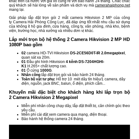
khác trên cả nước với giá vô cùng rẻ với bảo hành 24 tháng. Chắc chắc
quý khách sẽ hài lòng về sản phẩm và dịch vụ mà
camerahaiphong.net
mang lại.
Giải pháp lắp đặt trọn gói 2 mắt camera Hikvision 2 MP của công
ty Camera Hải Phòng Cộng Lực, đã đáp ứng tốt nhất nhu cầu sử dụng
của không ít hộ gia đình, cửa hàng, công ty, văn phòng, nhà kho, bệnh
viện, trường học, nhà xưởng và nhiều đơn vị khác.
Lắp mới trọn bộ hệ thống 2 Camera Hikvision 2 MP HD
1080P bao gồm
02
camera HD-TVI Hikvision
DS-2CE56D0T-IR
2.0megapixel
,
quan sát xa 20m.
01
Đầu ghi hình Hikvision
4 kênh DS-7204HGHI-
K1
H.265+ chất lượng cao.
01
Ổ cứng
1000G
.
Nhân công
lắp đặt trọn gói và bảo hành 24 tháng.
Toàn bộ vật tư phụ:
Hỗ trợ 10 mét dây tín hiệu/1 camera, dây
điện, nguồn, jack BNC, balun, ổ điện, phích cắm...
Khuyến mãi đặc biệt cho khách hàng khi lắp trọn bộ
2 Camera Hikvision 2 Megapixel
Miễn phí nhân công chạy dây, lắp đặt thiết bị, căn chỉnh góc theo
yêu cầu.
Miễn phí cài đặt xem camera qua mạng, điện thoại.
Bảo hành hệ thống camera 24 tháng.