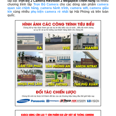
lắp đặt
Trọn Bộ 2 Camera Hikvision 2 Megapixel​ chính hãng
và nhiều
chương trình lắp
Trọn Bộ Camera
cho các dòng sản phẩm
camera
quan sát chính hãng
,
camera hành trình
,
camera wifi
,
camera giấu
kín
cùng nhiều
phụ kiện camera rẻ nhất
tại Hải Phòng và trên toàn
quốc.