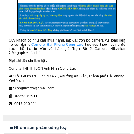
Qúy khách có nhu cầu mua hàng, lắp đặt trọn bộ camera vui lòng liên
hệ với đại lý
Camera Hải Phòng Cộng Lực
trực tiếp theo hotline để
được hỗ trợ tư vấn và báo giá Trọn Bộ 2 Camera Hikvision
2 Megapixel
tốt nhất.
Mọi chi tiết xin liên hệ :
Công ty TNHH TBCN Anh Ninh Cộng Lực
: Lô 360 khu tái định cư A51, Phường An Biên, Thành phố Hải Phòng,
Việt Nam
: congluccctv@gmail.com
: 02253.795.111
: 0913.010.111
Nhóm sản phẩm cùng loại