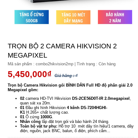
TRỌN BỘ 2 CAMERA HIKVISION 2
MEGAPIXEL
Mã sản phẩm :
combo2hikvision2mp
|
Tình trạng :
Còn hàng
5,450,000₫
Giá hãng : ₫
Trọn bộ Camera Hikvision gói BÌNH DÂN Full HD độ phân giải 2.0
Megapixel gồm:
02
camera HD-TVI Hikvision
DS-2CE56D0T-IR
2.0megapixel
,
quan sát xa 20m.
01
Đầu ghi hình Hikvision
4 kênh DS-7204HGHI-
K1
H.265+ chất lượng cao.
01
Ổ cứng
1000G
.
Nhân công
lắp đặt trọn gói và bảo hành 24 tháng.
Toàn bộ vật tư phụ:
Hỗ trợ 10 mét dây tín hiệu/1 camera, dây
điện, nguồn, jack BNC, balun, ổ điện, phích cắm...