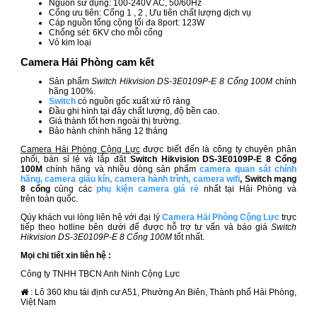
Nguồn sử dụng: 100-240V AC, 50/60Hz
Cổng ưu tiên: Cổng 1 , 2 , Ưu tiên chất lượng dịch vụ
Cáp nguồn tổng cộng tối đa 8port: 123W
Chống sét: 6KV cho mỗi cổng
Vỏ kim loại
Camera Hải Phòng cam kết
Sản phẩm
Switch Hikvision DS-3E0109P-E 8 Cổng 100M
chính
hãng 100%.
Switch
có nguồn gốc xuất xứ rõ ràng
Đầu ghi hình tại đây chất lượng, độ bền cao.
Giá thành tốt hơn ngoài thị trường.
Bảo hành chính hãng 12 tháng
Camera Hải Phòng Cộng Lực
được biết đến là công ty chuyên phân
phối, bán sỉ lẻ và lắp đặt
Switch Hikvision DS-3E0109P-E 8 Cổng
100M
chính hãng và nhiều dòng sản phẩm
camera quan sát chính
hãng
,
camera giấu kín
,
camera hành trình
,
camera wifi
, Switch mạng
8 cổng
cùng các
phụ kiện camera giá rẻ
nhất tại Hải Phòng và
trên toàn quốc.
Qúy khách vui lòng liên hệ với đại lý
Camera Hải Phòng Cộng Lực
trực
tiếp theo hotline bên dưới để được hỗ trợ tư vấn và báo giá
Switch
Hikvision DS-3E0109P-E 8 Cổng 100M
tốt nhất.
Mọi chi tiết xin liên hệ :
Công ty TNHH TBCN Anh Ninh Cộng Lực
: Lô 360 khu tái định cư A51, Phường An Biên, Thành phố Hải Phòng,
Việt Nam