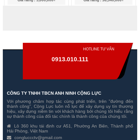
Gía hãng : 5,000,000₫
Gía hãng : 38,340,000₫
4,450,000₫
26,838,000₫
HOTLINE TƯ VẤN
0913.010.111
CÔNG TY TNHH TBCN ANH NINH CỘNG LỰC
Với phương châm hợp tác cùng phát triển, trên "đường đến
Bàn Điều Khiển PTZ IP
Ống Kính Samsung SLA-
thành công", Cộng Lực luôn nỗ lực để xây dựng uy tín thương
Samsung SPC-2000
M2890PN
hiệu, xây dựng niềm tin với khách hàng bởi chúng tôi hiểu rằng
sự thành công của đối tác chính là thành công của chúng tôi.
Gía hãng : 20,621,000₫
Gía hãng : 6,248,000₫
Lô 360 khu tái định cư A51, Phường An Biên, Thành phố
14,434,700₫
4,373,600₫
Hải Phòng, Việt Nam
congluccctv@gmail.com