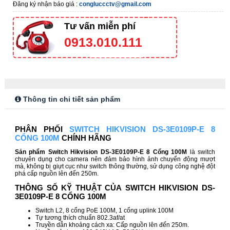
Đăng ký nhận báo giá :
congluccctv@gmail.com
Tư vấn miễn phí
0913.010.111
Thông tin chi tiết sản phẩm
PHÂN PHỐI
SWITCH HIKVISION DS-3E0109P-E 8
CỔNG 100M
CHÍNH HÃNG
Sản phẩm Switch Hikvision DS-3E0109P-E 8 Cổng 100M
là switch
chuyên dụng cho camera nên đảm bảo hình ảnh chuyển động mượt
mà, không bị giựt cục như switch thông thường, sử dụng công nghệ đột
phá cấp nguồn lên đến 250m.
THÔNG SỐ KỸ THUẬT CỦA SWITCH HIKVISION DS-
3E0109P-E 8 CỔNG 100M
Switch L2, 8 cổng PoE 100M, 1 cổng uplink 100M
Tự tương thích chuẩn 802.3af/at
Truyền dẫn khoảng cách xa: Cấp nguồn lên đến 250m.