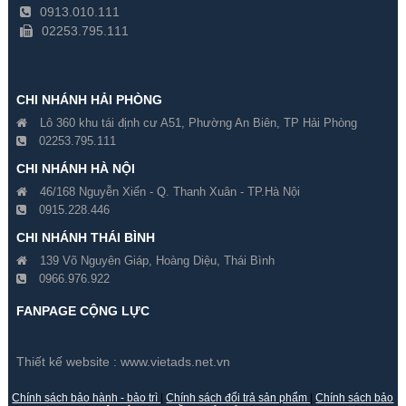
0913.010.111
02253.795.111
CHI NHÁNH HẢI PHÒNG
Lô 360 khu tái định cư A51, Phường An Biên, TP Hải Phòng
02253.795.111
CHI NHÁNH HÀ NỘI
46/168 Nguyễn Xiển - Q. Thanh Xuân - TP.Hà Nội
0915.228.446
Ống Kính Samsung SLA-
Ống Kính Samsung SLA-
CHI NHÁNH THÁI BÌNH
M2890DN
M8550D
139 Võ Nguyên Giáp, Hoàng Diệu, Thái Bình
0966.976.922
Gía hãng : 5,857,000₫
Gía hãng : 6,183,000₫
4,099,900₫
4,328,100₫
FANPAGE CỘNG LỰC
Thiết kế website :
www.vietads.net.vn
Chính sách bảo hành - bảo trì
|
Chính sách đổi trả sản phẩm
|
Chính sách bảo