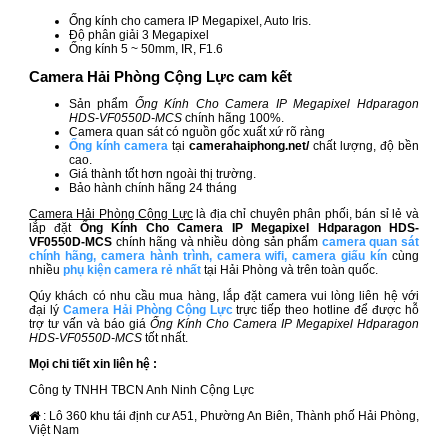
Ống kính cho camera IP Megapixel, Auto Iris.
Độ phân giải 3 Megapixel
Ống kính 5 ~ 50mm, IR, F1.6
Camera Hải Phòng Cộng Lực cam kết
Sản phẩm
Ống Kính Cho Camera IP Megapixel Hdparagon
HDS-VF0550D-MCS
chính hãng 100%.
Camera quan sát có nguồn gốc xuất xứ rõ ràng
Ống kính camera
tại
camerahaiphong.net/
chất lượng, độ bền
cao.
Giá thành tốt hơn ngoài thị trường.
Bảo hành chính hãng 24 tháng
Camera Hải Phòng Cộng Lực
là địa chỉ chuyên phân phối, bán sỉ lẻ và
lắp đặt
Ống Kính Cho Camera IP Megapixel Hdparagon HDS-
VF0550D-MCS
chính hãng và nhiều dòng sản phẩm
camera quan sát
chính hãng
,
camera hành trình
,
camera wifi
,
camera giấu kín
cùng
nhiều
phụ kiện camera rẻ nhất
tại Hải Phòng và trên toàn quốc.
Qúy khách có nhu cầu mua hàng, lắp đặt camera vui lòng liên hệ với
đại lý
Camera Hải Phòng Cộng Lực
trực tiếp theo hotline để được hỗ
trợ tư vấn và báo giá
Ống Kính Cho Camera IP Megapixel Hdparagon
HDS-VF0550D-MCS
tốt nhất.
Mọi chi tiết xin liên hệ :
Công ty TNHH TBCN Anh Ninh Cộng Lực
: Lô 360 khu tái định cư A51, Phường An Biên, Thành phố Hải Phòng,
Việt Nam