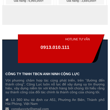
Gía hãng : 6,960,000₫
Gía hãng : 3,684,000₫
4,872,000₫
2,578,800₫
HOTLINE TƯ VẤN
0913.010.111
CÔNG TY TNHH TBCN ANH NINH CỘNG LỰC
Với phương châm hợp tác cùng phát triển, trên "đường đến
Ống Kính Camera Hikvision
Ống Kính Camera Hikvision
thành công", Cộng Lực luôn nỗ lực để xây dựng uy tín thương
HV3816D-8MPIR 8 Megapixel
HV1140D-8MPIR 8 Megapixel
hiệu, xây dựng niềm tin với khách hàng bởi chúng tôi hiểu rằng
sự thành công của đối tác chính là thành công của chúng tôi.
Gía hãng : 8,800,000₫
Gía hãng : 12,410,000₫
Lô 360 khu tái định cư A51, Phường An Biên, Thành phố
6,160,000₫
8,687,000₫
Hải Phòng, Việt Nam
congluccctv@gmail.com