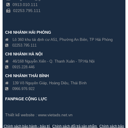
0913.010.111
02253.795.111
CHI NHÁNH HẢI PHÒNG
Lô 360 khu tái định cư A51, Phường An Biên, TP Hải Phòng
02253.795.111
CHI NHÁNH HÀ NỘI
46/168 Nguyễn Xiển - Q. Thanh Xuân - TP.Hà Nội
0915.228.446
Ống Kính Camera Hikvision
Ống Kính Camera Hikvision
CHI NHÁNH THÁI BÌNH
MV0840D-MP 3 Megapixel
TV0550D-MPIR 3 Megapixel
139 Võ Nguyên Giáp, Hoàng Diệu, Thái Bình
0966.976.922
Gía hãng : 12,270,000₫
Gía hãng : 8,800,000₫
8,589,000₫
6,160,000₫
FANPAGE CỘNG LỰC
Thiết kế website :
www.vietads.net.vn
Chính sách bảo hành - bảo trì
|
Chính sách đổi trả sản phẩm
|
Chính sách bảo