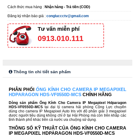
Cách thức mua hàng :
Nhận hàng - Trả tiền (COD)
Đăng ký nhận báo giá :
congluccctv@gmail.com
Tư vấn miễn phí
0913.010.111
Thông tin chi tiết sản phẩm
PHÂN PHỐI
ỐNG KÍNH CHO CAMERA IP MEGAPIXEL
HDPARAGON HDS-VF0550D-MCS
CHÍNH HÃNG
Dòng sản phẩm Ống Kính Cho Camera IP Megapixel Hdparagon
HDS-VF0550D-MCS
tại đại lý camera hải phòng Cộng Lực chuyên
dùng cho camera IP Megapixel Auto Iris với độ phân giải 3 megapixel
được người tiêu dùng không chỉ ở tại Hải Phòng mà còn trên khắp các
tỉnh thành phố khác trên cả nước ưa chuộng sử dụng.
THÔNG SỐ KỸ THUẬT CỦA ỐNG KÍNH CHO CAMERA
IP MEGAPIXEL HDPARAGON HDS-VF0550D-MCS