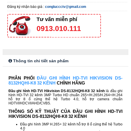
Đăng ký nhận báo giá :
congluccctv@gmail.com
Tư vấn miễn phí
0913.010.111
Thông tin chi tiết sản phẩm
PHÂN PHỐI
ĐẦU GHI HÌNH HD-TVI HIKVISION DS-
8132HQHI-K8 32 KÊNH
CHÍNH HÃNG
Đầu ghi hình HD-TVI Hikvision DS-8132HQHI-K8 32
kênh
là đầu ghi
hình HD-TVI 32 kênh 3MP Turbo HD chuẩn 265+/H.265/H.264+/H.264
hỗ trợ 8 ổ cứng thế hệ Turbo 4.0, hỗ trợ camera chuẩn
HDTVI/HDCVI/AHD/CVBS.
THÔNG SỐ KỸ THUẬT CỦA ĐẦU GHI HÌNH HD-TVI
HIKVISION DS-8132HQHI-K8 32 KÊNH
Đầu ghi hình 3MP H.265+ 32 kênh hỗ trợ 8 ổ cứng thế hệ Turbo
4.0