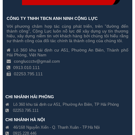
CÔNG TY TNHH TBCN ANH NINH CỘNG LỰC
Với phương châm hợp tác cùng phát triển, trên "đường đến
Đầu ghi hình HD-TVI Hikvision
Đầu ghi hình HD-TVI Hikvision
thành công", Cộng Lực luôn nỗ lực để xây dựng uy tín thương
DS-7324HUHI-K4 24 kênh
DS-7316HUHI-K4 16 kênh
hiệu, xây dựng niềm tin với khách hàng bởi chúng tôi hiểu rằng
sự thành công của đối tác chính là thành công của chúng tôi.
Gía hãng : 41,480,000₫
Gía hãng : 2,580,000₫
Lô 360 khu tái định cư A51, Phường An Biên, Thành phố
29,036,000₫
1,806,000₫
Hải Phòng, Việt Nam
congluccctv@gmail.com
0913.010.111
02253.795.111
CHI NHÁNH HẢI PHÒNG
Lô 360 khu tái định cư A51, Phường An Biên, TP Hải Phòng
02253.795.111
CHI NHÁNH HÀ NỘI
46/168 Nguyễn Xiển - Q. Thanh Xuân - TP.Hà Nội
0915.228.446