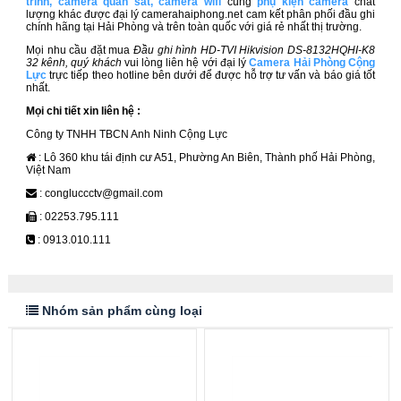
trình
,
camera quan sát
,
camera wifi
cùng
phụ kiện camera
chất
lượng khác được đại lý camerahaiphong.net cam kết phân phối đầu ghi
chính hãng tại Hải Phòng và trên toàn quốc với giá rẻ nhất thị trường.
Mọi nhu cầu đặt mua
Đầu ghi hình HD-TVI Hikvision DS-8132HQHI-K8
32​ kênh, quý khách
vui lòng liên hệ với đại lý
Camera Hải Phòng Cộng
Lực
trực tiếp theo hotline bên dưới để được hỗ trợ tư vấn và báo giá tốt
nhất.
Mọi chi tiết xin liên hệ :
Công ty TNHH TBCN Anh Ninh Cộng Lực
: Lô 360 khu tái định cư A51, Phường An Biên, Thành phố Hải Phòng,
Việt Nam
: congluccctv@gmail.com
: 02253.795.111
: 0913.010.111
Nhóm sản phẩm cùng loại