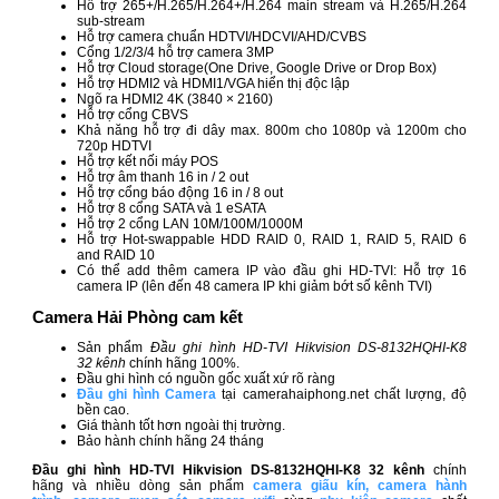
Hỗ trợ 265+/H.265/H.264+/H.264 main stream và H.265/H.264
sub-stream
Hỗ trợ camera chuẩn HDTVI/HDCVI/AHD/CVBS
Cổng 1/2/3/4 hỗ trợ camera 3MP
Hỗ trợ Cloud storage(One Drive, Google Drive or Drop Box)
Hỗ trợ HDMI2 và HDMI1/VGA hiển thị độc lập
Ngõ ra HDMI2 4K (3840 × 2160)
Hỗ trợ cổng CBVS
Khả năng hỗ trợ đi dây max. 800m cho 1080p và 1200m cho
720p HDTVI
Hỗ trợ kết nối máy POS
Hỗ trợ âm thanh 16 in / 2 out
Hỗ trợ cổng báo động 16 in / 8 out
Hỗ trợ 8 cổng SATA và 1 eSATA
Hỗ trợ 2 cổng LAN 10M/100M/1000M
Hỗ trợ Hot-swappable HDD RAID 0, RAID 1, RAID 5, RAID 6
and RAID 10
Có thể add thêm camera IP vào đầu ghi HD-TVI: Hỗ trợ 16
camera IP (lên đến 48 camera IP khi giảm bớt số kênh TVI)
Camera Hải Phòng cam kết
Sản phẩm
Đầu ghi hình HD-TVI Hikvision DS-8132HQHI-K8
32 kênh
chính hãng 100%.
Đầu ghi hình có nguồn gốc xuất xứ rõ ràng
Đầu ghi hình Camera
tại camerahaiphong.net chất lượng, độ
bền cao.
Giá thành tốt hơn ngoài thị trường.
Bảo hành chính hãng 24 tháng
Đầu ghi hình HD-TVI Hikvision DS-8132HQHI-K8 32
kênh
chính
hãng và nhiều dòng sản phẩm
camera giấu kín
,
camera hành