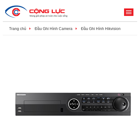
ME
Trang chủ
Đầu Ghi Hình Camera
Đầu Ghi Hình Hikvision