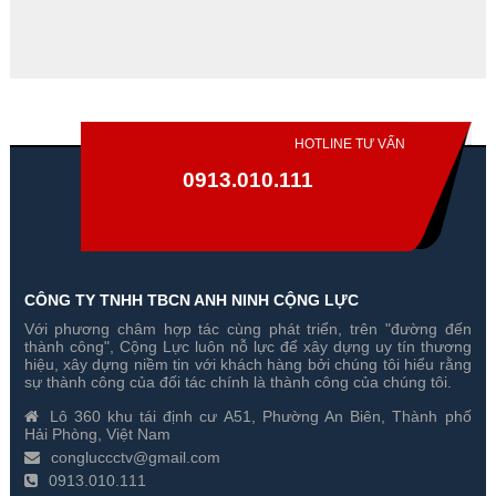
₫
950,000₫
HOTLINE TƯ VẤN
0913.010.111
CÔNG TY TNHH TBCN ANH NINH CỘNG LỰC
Với phương châm hợp tác cùng phát triển, trên "đường đến
Camera Giấu Kín Bóng Đèn
Camera Giấu Kín Đồng Hồ Đeo
thành công", Cộng Lực luôn nỗ lực để xây dựng uy tín thương
T88 HD 1080P
Tay W1000
hiệu, xây dựng niềm tin với khách hàng bởi chúng tôi hiểu rằng
sự thành công của đối tác chính là thành công của chúng tôi.
Gía hãng : ₫
Gía hãng : ₫
Lô 360 khu tái định cư A51, Phường An Biên, Thành phố
₫
₫
Hải Phòng, Việt Nam
congluccctv@gmail.com
0913.010.111