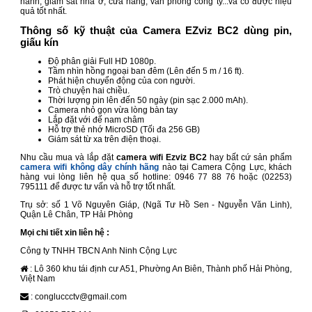
hành, giám sát nhà ở, cửa hàng, văn phòng công ty...và có được hiệu
quả tốt nhất.
Thông số kỹ thuật của Camera EZviz BC2 dùng pin,
giấu kín
Độ phân giải Full HD 1080p.
Tầm nhìn hồng ngoại ban đêm (Lên đến 5 m / 16 ft).
Phát hiện chuyển động của con người.
Trò chuyện hai chiều.
Thời lượng pin lên đến 50 ngày (pin sạc 2.000 mAh).
Camera nhỏ gọn vừa lòng bàn tay
Lắp đặt với đế nam châm
Hỗ trợ thẻ nhớ MicroSD (Tối đa 256 GB)
Giám sát từ xa trên điện thoại.
Nhu cầu mua và lắp đặt
camera wifi Ezviz BC2
hay bất cứ sản phẩm
camera wifi không dây chính hãng
nào tại Camera Cộng Lực, khách
hàng vui lòng liên hệ qua số hotline: 0946 77 88 76 hoặc (02253)
795111 để được tư vấn và hỗ trợ tốt nhất.
Trụ sở: số 1 Võ Nguyên Giáp, (Ngã Tư Hồ Sen - Nguyễn Văn Linh),
Quận Lê Chân, TP Hải Phòng
Mọi chi tiết xin liên hệ :
Công ty TNHH TBCN Anh Ninh Cộng Lực
: Lô 360 khu tái định cư A51, Phường An Biên, Thành phố Hải Phòng,
Việt Nam
: congluccctv@gmail.com