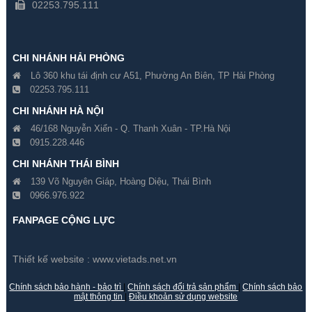
02253.795.111
CHI NHÁNH HẢI PHÒNG
Lô 360 khu tái định cư A51, Phường An Biên, TP Hải Phòng
02253.795.111
CHI NHÁNH HÀ NỘI
46/168 Nguyễn Xiển - Q. Thanh Xuân - TP.Hà Nội
0915.228.446
Camera Giấu Kín Móc Khóa
Camera Giấu Kín Báo Khói
CHI NHÁNH THÁI BÌNH
909
139 Võ Nguyên Giáp, Hoàng Diệu, Thái Bình
0966.976.922
Gía hãng : ₫
Gía hãng : ₫
₫
₫
FANPAGE CỘNG LỰC
Thiết kế website :
www.vietads.net.vn
Chính sách bảo hành - bảo trì
|
Chính sách đổi trả sản phẩm
|
Chính sách bảo
mật thông tin
|
Điều khoản sử dụng website