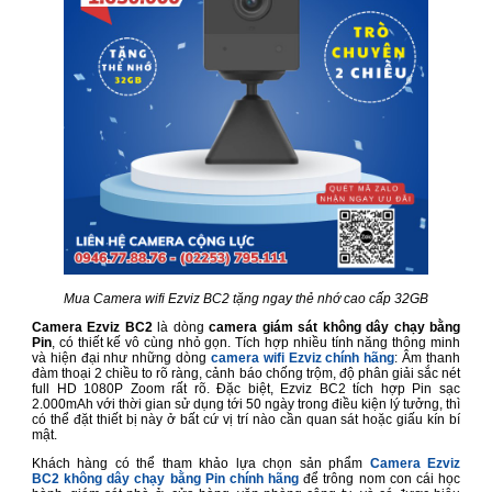
Mua Camera wifi Ezviz BC2 tặng ngay thẻ nhớ cao cấp 32GB
Camera Ezviz BC2
là dòng
camera giám sát không dây chạy bằng
Pin
, có thiết kế vô cùng nhỏ gọn. Tích hợp nhiều tính năng thông minh
và hiện đại như những dòng
camera wifi Ezviz chính hãng
: Âm thanh
đàm thoại 2 chiều to rõ ràng, cảnh báo chống trộm, độ phân giải sắc nét
full HD 1080P Zoom rất rõ. Đặc biệt, Ezviz BC2 tích hợp Pin sạc
2.000mAh với thời gian sử dụng tới 50 ngày trong điều kiện lý tưởng, thì
có thể đặt thiết bị này ở bất cứ vị trí nào cần quan sát hoặc giấu kín bí
mật.
Khách hàng có thể tham khảo lựa chọn sản phẩm
Camera Ezviz
BC2
không dây chạy bằng Pin
chính hãng
để trông nom con cái học