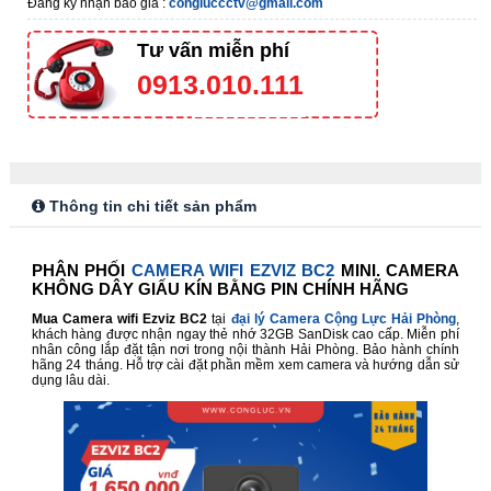
Đăng ký nhận báo giá :
congluccctv@gmail.com
Tư vấn miễn phí
0913.010.111
Thông tin chi tiết sản phẩm
PHÂN PHỐI
CAMERA WIFI EZVIZ BC2
MINI. CAMERA
KHÔNG DÂY GIẤU KÍN BẰNG PIN CHÍNH HÃNG
Mua Camera wifi Ezviz BC2
tại
đại lý Camera Cộng Lực Hải Phòng
,
khách hàng được nhận ngay thẻ nhớ 32GB SanDisk cao cấp. Miễn phí
nhân công lắp đặt tận nơi trong nội thành Hải Phòng. Bảo hành chính
hãng 24 tháng. Hỗ trợ cài đặt phần mềm xem camera và hướng dẫn sử
dụng lâu dài.