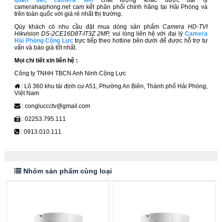
quan sát
,
camera wifi
chất lượng khác được đại lý
camerahaiphong.net cam kết phân phối chính hãng tại Hải Phòng và
trên toàn quốc với giá rẻ nhất thị trường.
Qúy khách có nhu cầu đặt mua dòng sản phẩm
Camera HD-TVI
Hikvision DS-2CE16D8T-IT3Z 2MP,
vui lòng liên hệ với đại lý
Camera
Hải Phòng Cộng Lực
trực tiếp theo hotline bên dưới để được hỗ trợ tư
vấn và báo giá tốt nhất.
Mọi chi tiết xin liên hệ :
Công ty TNHH TBCN Anh Ninh Cộng Lực
: Lô 360 khu tái định cư A51, Phường An Biên, Thành phố Hải Phòng,
Việt Nam
: congluccctv@gmail.com
: 02253.795.111
: 0913.010.111
Nhóm sản phẩm cùng loại