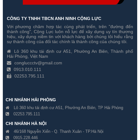
CÔNG TY TNHH TBCN ANH NINH CỘNG LỰC
Với phương châm hợp tác cùng phát triển, trên "đường đến
Camera HD-TVI Hikvision DS-
Camera HD-TVI Hikvision DS-
thành công", Cộng Lực luôn nỗ lực để xây dựng uy tín thương
2CE16D8T-IT5E 2MP
2CE16D8T-IT5 2MP
hiệu, xây dựng niềm tin với khách hàng bởi chúng tôi hiểu rằng
sự thành công của đối tác chính là thành công của chúng tôi.
Gía hãng : 2,360,000₫
Gía hãng : 2,290,000₫
Lô 360 khu tái định cư A51, Phường An Biên, Thành phố
1,652,000₫
1,603,000₫
Hải Phòng, Việt Nam
congluccctv@gmail.com
0913.010.111
02253.795.111
CHI NHÁNH HẢI PHÒNG
Lô 360 khu tái định cư A51, Phường An Biên, TP Hải Phòng
02253.795.111
CHI NHÁNH HÀ NỘI
46/168 Nguyễn Xiển - Q. Thanh Xuân - TP.Hà Nội
0915.228.446