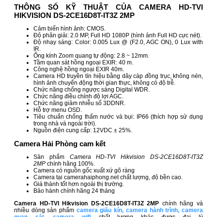
THÔNG SỐ KỸ THUẬT CỦA CAMERA HD-TVI
HIKVISION DS-2CE16D8T-IT3Z 2MP
Cảm biến hình ảnh: CMOS.
Độ phân giải: 2.0 MP, Full HD 1080P (hình ảnh Full HD cực nét).
Độ nhạy sáng: Color: 0.005 Lux @ (F2.0, AGC ON), 0 Lux with
IR.
Ống kính Zoom quang tự động: 2.8 ~ 12mm.
Tầm quan sát hồng ngoại EXIR: 40 m.
Công nghệ hồng ngoại EXIR 40m.
Camera HD truyền tín hiệu bằng dây cáp đồng trục, không nén,
hình ảnh chuyển động thời gian thực, không có độ trễ.
Chức năng chống ngược sáng Digital WDR.
Chức năng điều chỉnh độ lợi AGC.
Chức năng giảm nhiễu số 3DDNR.
Hỗ trợ menu OSD.
Tiêu chuẩn chống thấm nước và bụi: IP66 (thích hợp sử dụng
trong nhà và ngoài trời).
Nguồn điện cung cấp: 12VDC ± 25%.
Camera Hải Phòng cam kết
Sản phẩm
Camera HD-TVI Hikvision DS-2CE16D8T-IT3Z
2MP
chính hãng 100%.
Camera có nguồn gốc xuất xứ gõ ràng
Camera tại camerahaiphong.net chất lượng, độ bền cao.
Giá thành tốt hơn ngoài thị trường.
Bảo hành chính hãng 24 tháng
Camera HD-TVI Hikvision DS-2CE16D8T-IT3Z 2MP
chính hãng và
nhiều dòng sản phẩm
camera giấu kín
,
camera hành trình
,
camera