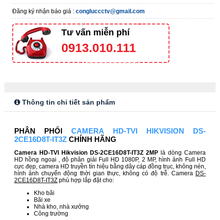
Đăng ký nhận báo giá :
congluccctv@gmail.com
Tư vấn miễn phí
0913.010.111
Thông tin chi tiết sản phẩm
PHÂN PHỐI
CAMERA HD-TVI HIKVISION DS-
2CE16D8T-IT3Z
CHÍNH HÃNG
Camera HD-TVI Hikvision DS-2CE16D8T-IT3Z 2MP
là dòng
Camera
HD hồng ngoại , độ phân giải Full HD 1080P, 2 MP, hình ảnh Full HD
cực đẹp, camera HD truyền tín hiệu bằng dây cáp đồng trục, không nén,
hình ảnh chuyển động thời gian thực, không có độ trễ. Camera
DS-
2CE16D8T-IT3Z
phù hợp lắp đặt cho:
Kho bãi
Bãi xe
Nhà kho, nhà xưởng
Công trường