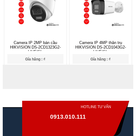
Camera IP 2MP bán cầu
Camera IP 4MP thân trụ
HIKVISION DS-2CD1323G2-
HIKVISION DS-2CD1043G2-
LIUF/SL
LIUF/SL
Gía hãng : ₫
Gía hãng : ₫
₫
₫
HOTLINE TƯ VẤN
0913.010.111