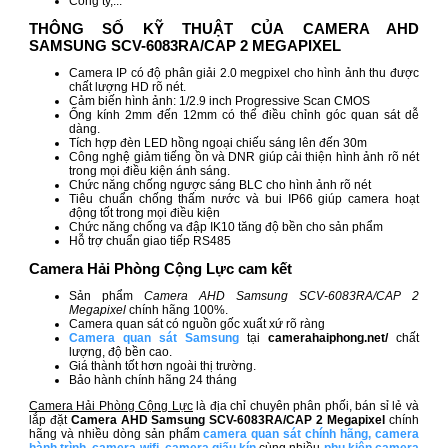
Công ty,...
THÔNG SỐ KỸ THUẬT CỦA CAMERA AHD
SAMSUNG SCV-6083RA/CAP 2 MEGAPIXEL
Camera IP có độ phân giải 2.0 megpixel cho hình ảnh thu được
chất lượng HD rõ nét.
Cảm biến hình ảnh: 1/2.9 inch Progressive Scan CMOS
Ống kính 2mm đến 12mm có thể điều chỉnh góc quan sát dễ
dàng.
Tích hợp đèn LED hồng ngoại chiếu sáng lên đến 30m
Công nghệ giảm tiếng ồn và DNR giúp cải thiện hình ảnh rõ nét
trong mọi điều kiện ánh sáng.
Chức năng chống ngược sáng BLC cho hình ảnh rõ nét
Tiêu chuẩn chống thấm nước và bui IP66 giúp camera hoạt
động tốt trong mọi điều kiện
Chức năng chống va đập IK10 tăng độ bền cho sản phẩm
Hỗ trợ chuẩn giao tiếp RS485
Camera Hải Phòng Cộng Lực cam kết
Sản phẩm
Camera AHD Samsung SCV-6083RA/CAP 2
Megapixel
chính hãng 100%.
Camera quan sát có nguồn gốc xuất xứ rõ ràng
Camera quan sát Samsung
tại
camerahaiphong.net/
chất
lượng, độ bền cao.
Giá thành tốt hơn ngoài thị trường.
Bảo hành chính hãng 24 tháng
Camera Hải Phòng Cộng Lực
là địa chỉ chuyên phân phối, bán sỉ lẻ và
lắp đặt
Camera AHD Samsung SCV-6083RA/CAP 2 Megapixel
chính
hãng và nhiều dòng sản phẩm
camera quan sát chính hãng
,
camera