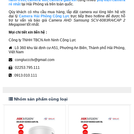
hành trình
,
camera wifi
,
camera giấu kín
cùng nhiều
phụ kiện camera
rẻ nhất
tại Hải Phòng và trên toàn quốc.
Qúy khách có nhu cầu mua hàng, lắp đặt camera vui lòng liên hệ với
đại lý
Camera Hải Phòng Cộng Lực
trực tiếp theo hotline để được hỗ
trợ tư vấn và báo giá
Camera AHD Samsung SCV-6083RA/CAP 2
Megapixel
tốt nhất.
Mọi chi tiết xin liên hệ :
Công ty TNHH TBCN Anh Ninh Cộng Lực
: Lô 360 khu tái định cư A51, Phường An Biên, Thành phố Hải Phòng,
Việt Nam
: congluccctv@gmail.com
: 02253.795.111
: 0913.010.111
Nhóm sản phẩm cùng loại