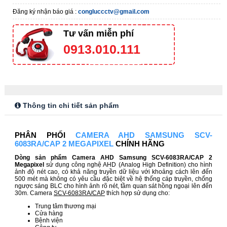
Đăng ký nhận báo giá :
congluccctv@gmail.com
Tư vấn miễn phí
0913.010.111
Thông tin chi tiết sản phẩm
PHÂN PHỐI
CAMERA AHD SAMSUNG SCV-
6083RA/CAP 2 MEGAPIXEL
CHÍNH HÃNG
Dòng sản phẩm Camera AHD Samsung SCV-6083RA/CAP 2
Megapixel
sử dụng công nghệ AHD (Analog High Definition) cho hình
ảnh độ nét cao, có khả năng truyền dữ liệu với khoảng cách lên đến
500 mét mà không có yêu cầu đặc biệt về hệ thống cáp truyền, chống
ngược sáng BLC cho hình ảnh rõ nét, tầm quan sát hồng ngoại lên đến
30m. Camera
SCV-6083RA/CAP
thích hợp sử dụng cho:
Trung tâm thương mại
Cửa hàng
Bệnh viện