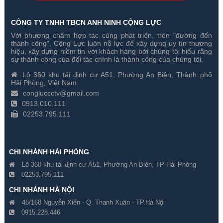
CÔNG TY TNHH TBCN ANH NINH CỘNG LỰC
Với phương châm hợp tác cùng phát triển, trên "đường đến
Camera phát hiện lửa kết hợp
Camera giám sát nhiệt độ
thành công", Cộng Lực luôn nỗ lực để xây dựng uy tín thương
AI 4MP HikFire HF-VR343
Hikfire 4MP HF-VH243
hiệu, xây dựng niềm tin với khách hàng bởi chúng tôi hiểu rằng
sự thành công của đối tác chính là thành công của chúng tôi.
Gía hãng : ₫
Gía hãng : ₫
Lô 360 khu tái định cư A51, Phường An Biên, Thành phố
₫
₫
Hải Phòng, Việt Nam
congluccctv@gmail.com
0913.010.111
02253.795.111
CHI NHÁNH HẢI PHÒNG
Lô 360 khu tái định cư A51, Phường An Biên, TP Hải Phòng
02253.795.111
CHI NHÁNH HÀ NỘI
46/168 Nguyễn Xiển - Q. Thanh Xuân - TP.Hà Nội
0915.228.446